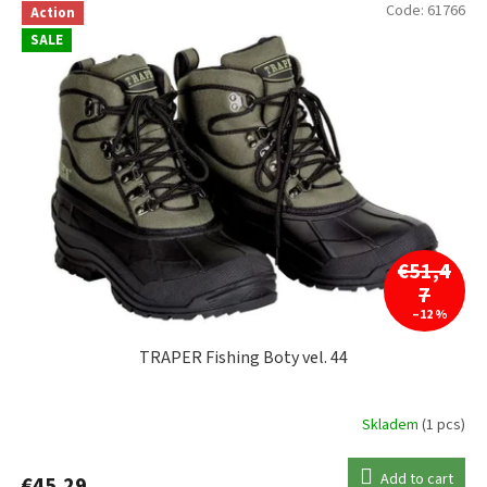
Code:
61766
Action
TRAKKER
0
SALE
TRAPER
1
€51,4
7
–12 %
TRAPER Fishing Boty vel. 44
Skladem
(1 pcs)
Add to cart
€45,29