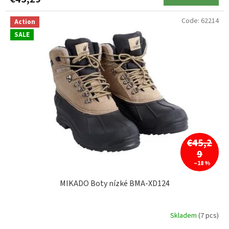
Code:
62214
Action
SALE
€45,2
9
–18 %
MIKADO Boty nízké BMA-XD124
Skladem
(7 pcs)