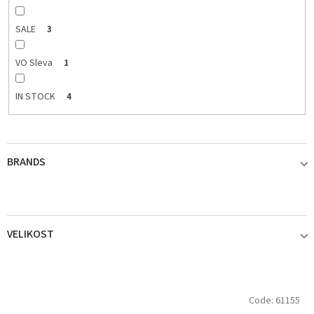
SALE
3
VO Sleva
1
IN STOCK
4
BRANDS
BLACK CAT
1
VELIKOST
DELPHIN
0
40
2
DEMAR
0
L
Code:
61155
i