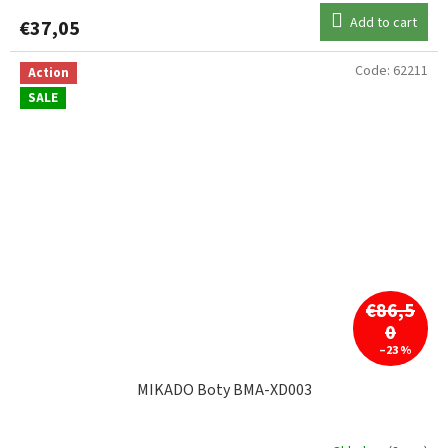
Add to cart
€37,05
Code:
62211
Action
SALE
€86,5
0
–23 %
MIKADO Boty BMA-XD003