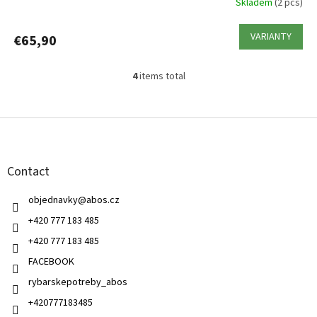
Skladem
(2 pcs)
VARIANTY
€65,90
4
items total
L
i
s
F
t
o
i
o
n
t
g
Contact
e
c
r
o
objednavky
@
abos.cz
n
t
+420 777 183 485
r
+420 777 183 485
o
l
FACEBOOK
s
rybarskepotreby_abos
+420777183485