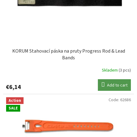
SHIMANO
1
UNI CAT
1
ZEBCO
2
KORUM Stahovací páska na pruty Progress Rod & Lead
Bands
Skladem
(3 pcs)
Add to cart
€6,14
Code:
62686
Action
SALE