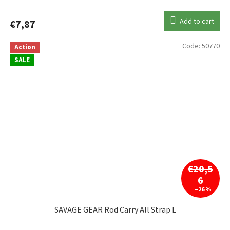
Add to cart
€7,87
Code:
50770
Action
SALE
€20,5
6
–26 %
SAVAGE GEAR Rod Carry All Strap L