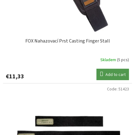
d
DELPHIN
1
u
c
FOX
1
t
s
GUNKI
2
FOX Nahazovací Prst Casting Finger Stall
KORUM
2
Skladem
(5 pcs)
MIKADO
2
Add to cart
€11,33
MIVARDI
1
Code:
51423
QUANTUM
1
RHINO
1
SAVAGE GEAR
1