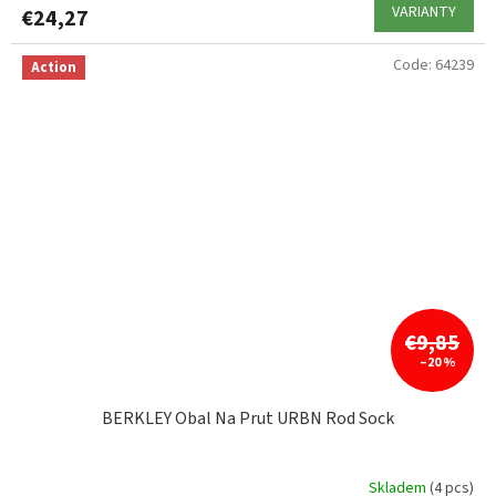
VARIANTY
€24,27
Code:
64239
Action
€9,85
–20 %
BERKLEY Obal Na Prut URBN Rod Sock
Skladem
(4 pcs)