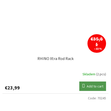
€35,8
1
–33 %
RHINO Xtra Rod Rack
Skladem
(2 pcs)
Add to cart
€23,99
Code:
70245