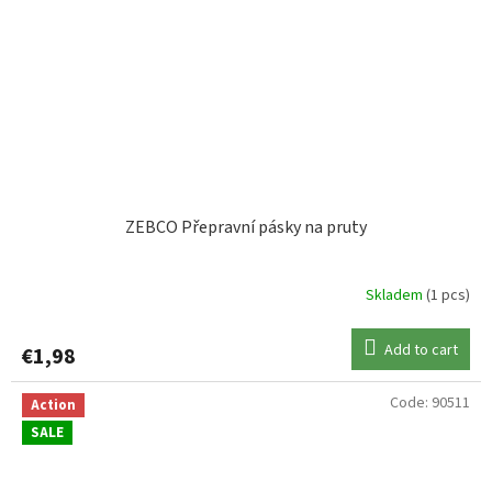
ZEBCO Přepravní pásky na pruty
Skladem
(1 pcs)
Add to cart
€1,98
Code:
90511
Action
SALE