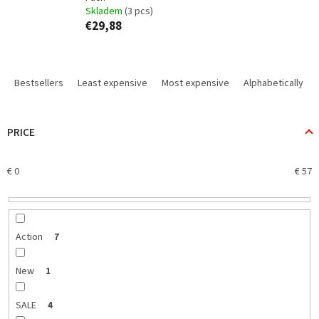
Skladem
(3 pcs)
€29,88
P
r
Bestsellers
Least expensive
Most expensive
Alphabetically
o
d
u
PRICE
c
t
€
0
€
57
s
o
r
t
i
Action
7
n
g
New
1
SALE
4