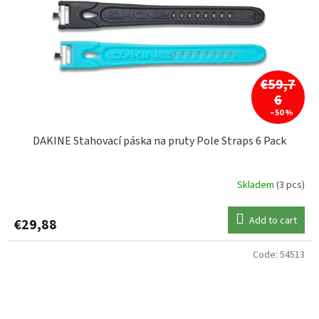
€59,7
6
–50 %
DAKINE Stahovací páska na pruty Pole Straps 6 Pack
Skladem
(3 pcs)
Add to cart
€29,88
Code:
54513