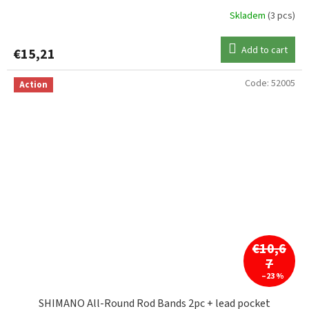
Skladem
(3 pcs)
Add to cart
€15,21
Code:
52005
Action
€10,6
7
–23 %
SHIMANO All-Round Rod Bands 2pc + lead pocket