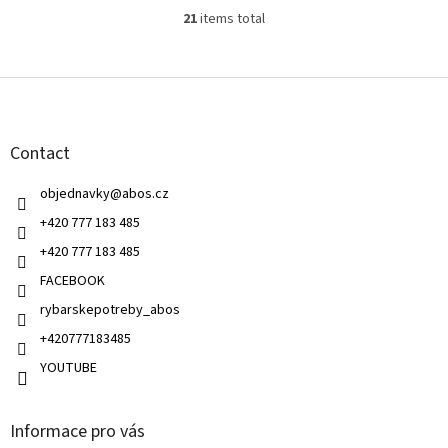
21
items total
L
i
s
F
t
o
i
o
n
t
g
Contact
e
c
r
o
objednavky
@
abos.cz
n
t
+420 777 183 485
r
+420 777 183 485
o
l
FACEBOOK
s
rybarskepotreby_abos
+420777183485
YOUTUBE
Informace pro vás