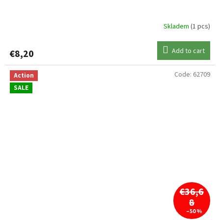
Skladem
(1 pcs)
Add to cart
€8,20
Code:
62709
Action
SALE
€36,6
8
–50 %