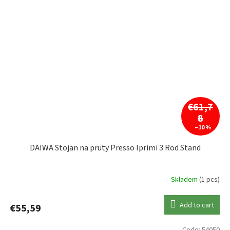
€61,7
8
–10 %
DAIWA Stojan na pruty Presso Iprimi 3 Rod Stand
Skladem
(1 pcs)
Add to cart
€55,59
Code:
54050