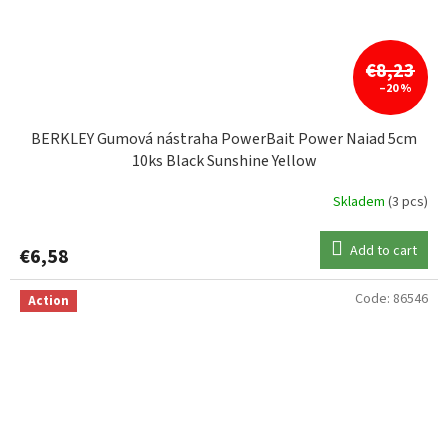
€8,23
–20 %
BERKLEY Gumová nástraha PowerBait Power Naiad 5cm
10ks Black Sunshine Yellow
Skladem
(3 pcs)
Add to cart
€6,58
Code:
86546
Action