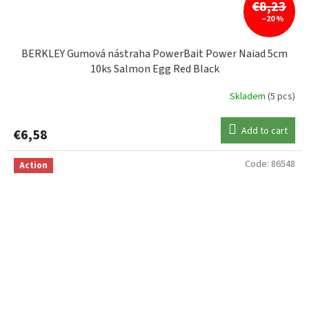
€8,23
–20 %
BERKLEY Gumová nástraha PowerBait Power Naiad 5cm
10ks Salmon Egg Red Black
Skladem
(5 pcs)
Add to cart
€6,58
Code:
86548
Action