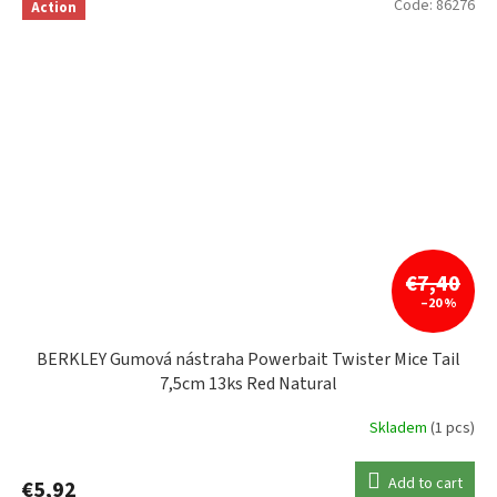
Code:
86276
Action
€7,40
–20 %
BERKLEY Gumová nástraha Powerbait Twister Mice Tail
7,5cm 13ks Red Natural
Skladem
(1 pcs)
Add to cart
€5,92