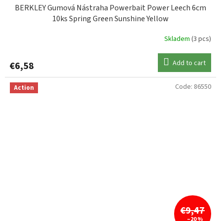
BERKLEY Gumová Nástraha Powerbait Power Leech 6cm
10ks Spring Green Sunshine Yellow
Skladem
(3 pcs)
Add to cart
€6,58
Code:
86550
Action
€9,47
–20 %