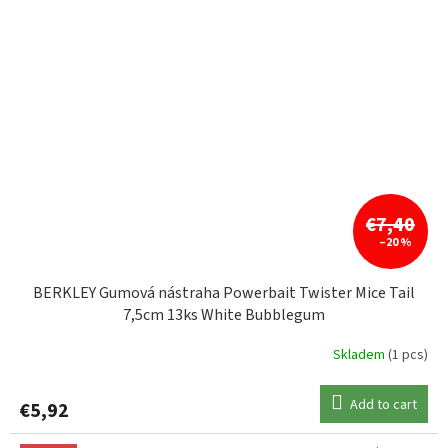
€7,40
–20 %
BERKLEY Gumová nástraha Powerbait Twister Mice Tail
7,5cm 13ks White Bubblegum
Skladem
(1 pcs)
Add to cart
€5,92