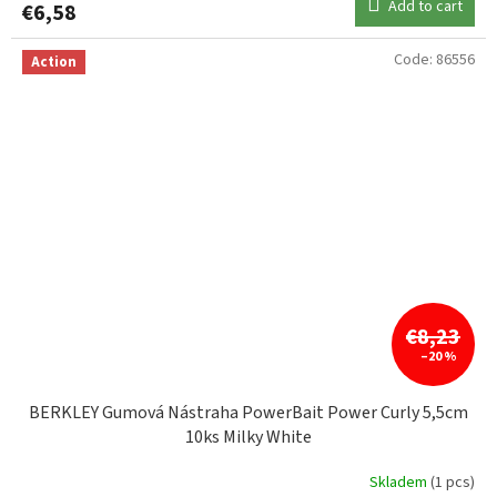
Add to cart
€6,58
Code:
86556
Action
€8,23
–20 %
BERKLEY Gumová Nástraha PowerBait Power Curly 5,5cm
10ks Milky White
Skladem
(1 pcs)