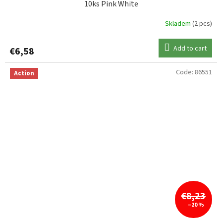
10ks Pink White
Skladem
(2 pcs)
Add to cart
€6,58
Code:
86551
Action
€8,23
–20 %