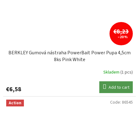
€8,23
–20 %
BERKLEY Gumová nástraha PowerBait Power Pupa 4,5cm
8ks Pink White
Skladem
(1 pcs)
Add to cart
€6,58
Code:
86545
Action