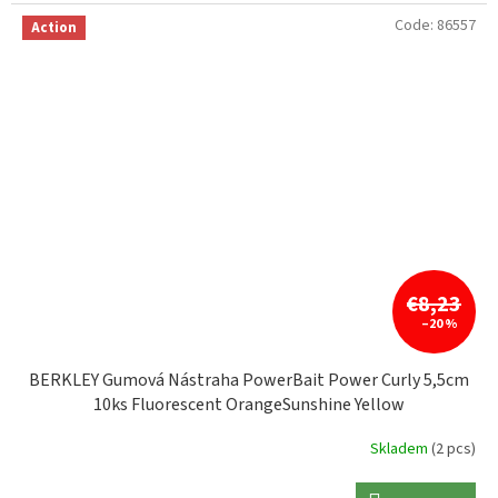
Code:
86557
Action
€8,23
–20 %
BERKLEY Gumová Nástraha PowerBait Power Curly 5,5cm
10ks Fluorescent OrangeSunshine Yellow
Skladem
(2 pcs)