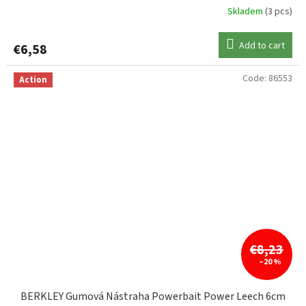
Skladem
(3 pcs)
Add to cart
€6,58
Code:
86553
Action
€8,23
–20 %
BERKLEY Gumová Nástraha Powerbait Power Leech 6cm