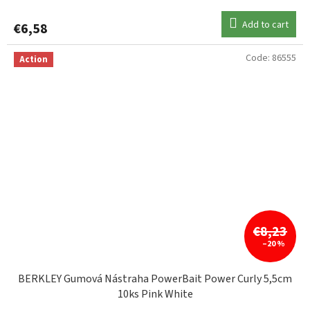
Add to cart
€6,58
Code:
86555
Action
€8,23
–20 %
BERKLEY Gumová Nástraha PowerBait Power Curly 5,5cm
10ks Pink White