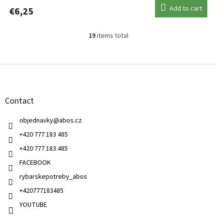
Add to cart
€6,25
19
items total
L
i
s
F
t
o
i
o
n
t
g
Contact
e
c
r
o
objednavky
@
abos.cz
n
t
+420 777 183 485
r
+420 777 183 485
o
l
FACEBOOK
s
rybarskepotreby_abos
+420777183485
YOUTUBE