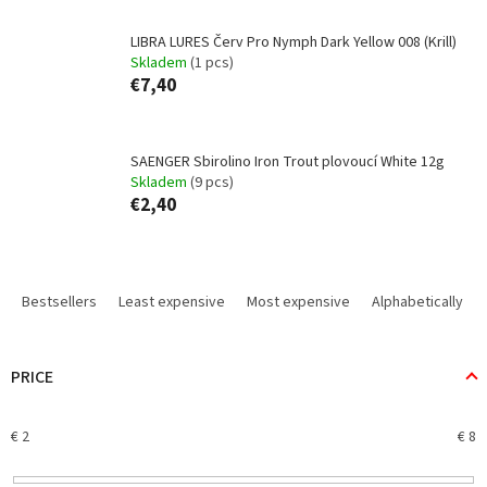
LIBRA LURES Červ Pro Nymph Dark Yellow 008 (Krill)
Skladem
(1 pcs)
€7,40
SAENGER Sbirolino Iron Trout plovoucí White 12g
Skladem
(9 pcs)
€2,40
P
r
Bestsellers
Least expensive
Most expensive
Alphabetically
o
d
u
PRICE
c
t
€
2
€
8
s
o