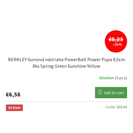
€8,23
–20 %
BERKLEY Gumová nástraha PowerBait Power Pupa 4,5cm
8ks Spring Green Sunshine Yellow
Skladem
(3 pcs)
Add to cart
€6,58
Code:
86544
Action