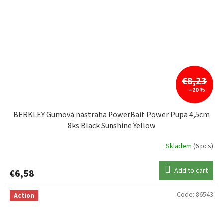
€8,23
–20 %
BERKLEY Gumová nástraha PowerBait Power Pupa 4,5cm
8ks Black Sunshine Yellow
Skladem
(6 pcs)
Add to cart
€6,58
Code:
86543
Action