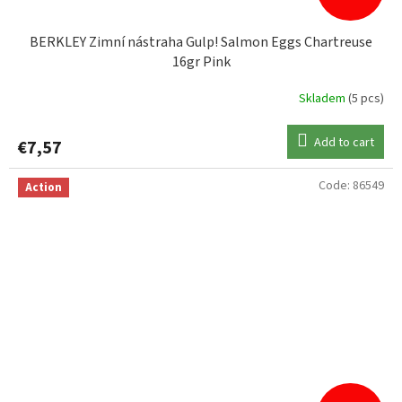
BERKLEY Zimní nástraha Gulp! Salmon Eggs Chartreuse
16gr Pink
Skladem
(5 pcs)
Add to cart
€7,57
Code:
86549
Action