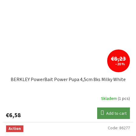
€8,23
–20 %
BERKLEY PowerBait Power Pupa 4,5cm 8ks Milky White
Skladem
(1 pcs)
Add to cart
€6,58
Code:
86277
Action