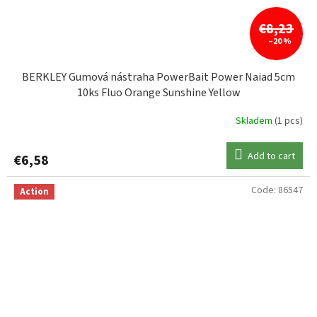
€8,23
–20 %
BERKLEY Gumová nástraha PowerBait Power Naiad 5cm
10ks Fluo Orange Sunshine Yellow
Skladem
(1 pcs)
Add to cart
€6,58
Code:
86547
Action