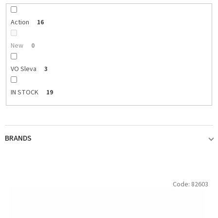
r
t
i
Action
16
n
g
New
0
VO Sleva
3
IN STOCK
19
BRANDS
BERKLEY
16
L
Code:
82603
i
s
LIBRA LURES
2
t