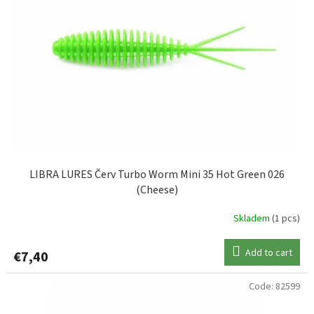
o
SAENGER
1
f
p
r
o
d
u
c
t
s
LIBRA LURES Červ Turbo Worm Mini 35 Hot Green 026
(Cheese)
Skladem
(1 pcs)
Add to cart
€7,40
Code:
82599