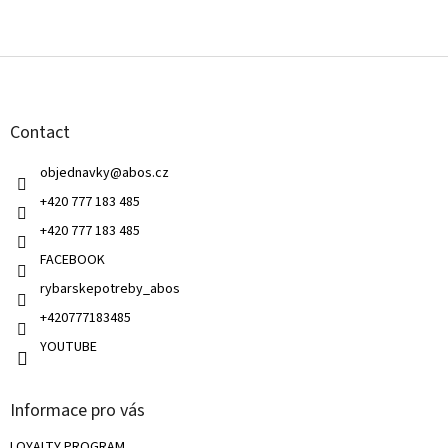
F
o
o
t
Contact
e
r
objednavky
@
abos.cz
+420 777 183 485
+420 777 183 485
FACEBOOK
rybarskepotreby_abos
+420777183485
YOUTUBE
Informace pro vás
LOYALTY PROGRAM