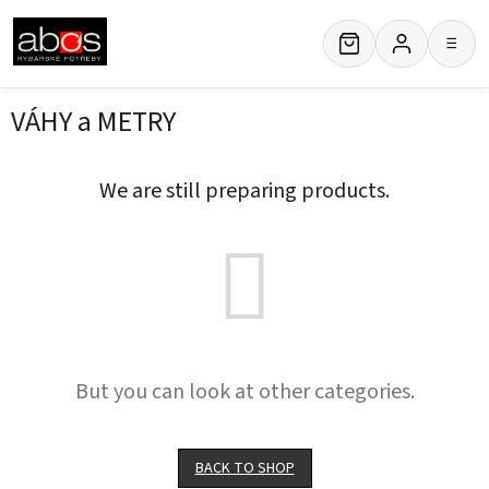
Skip
to
≡
content
VÁHY a METRY
We are still preparing products.
But you can look at other categories.
BACK TO SHOP