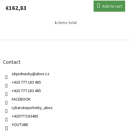
Add to cart
€162,83
1
items total
L
i
s
F
t
o
i
o
n
t
g
Contact
e
c
r
o
objednavky
@
abos.cz
n
t
+420 777 183 485
r
+420 777 183 485
o
l
FACEBOOK
s
rybarskepotreby_abos
+420777183485
YOUTUBE