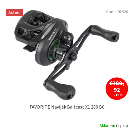
FAVORITE
1
L
Code:
01820
Action
i
s
t
o
f
p
r
o
d
u
c
€180,
t
92
s
–10 %
FAVORITE Naviják Baitcast X1 200 BC
Skladem
(1 pcs)