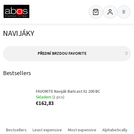
Skip
to
≡
content
NAVIJÁKY
PŘEDNÍ BRZDOU FAVORITE
Bestsellers
FAVORITE Naviják Baitcast X1 200 BC
Skladem
(1 pcs)
€162,83
P
r
Bestsellers
Least expensive
Most expensive
Alphabetically