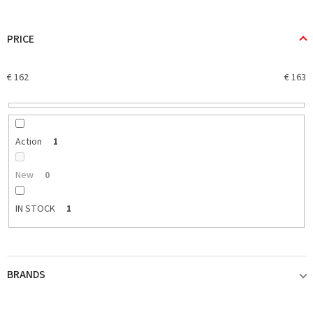
o
d
u
PRICE
c
t
€
162
€
163
s
o
r
t
i
Action
1
n
g
New
0
IN STOCK
1
BRANDS