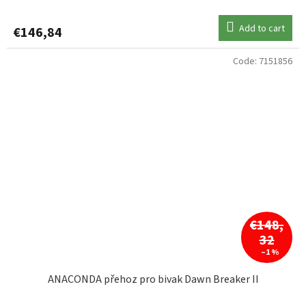
Add to cart
€146,84
Code:
7151856
€148,
32
–1 %
ANACONDA přehoz pro bivak Dawn Breaker II