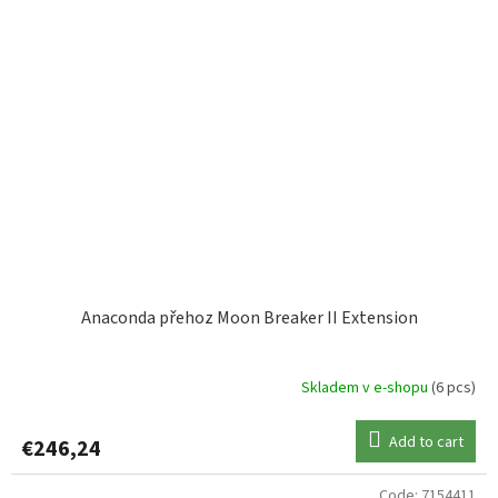
Anaconda přehoz Moon Breaker II Extension
Skladem v e-shopu
(6 pcs)
Add to cart
€246,24
Code:
7154411