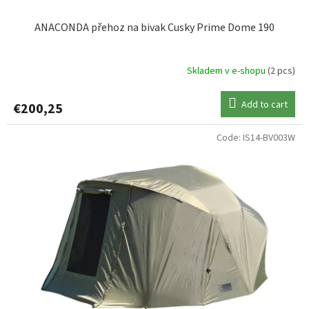
ANACONDA přehoz na bivak Cusky Prime Dome 190
Skladem v e-shopu
(2 pcs)
Add to cart
€200,25
Code:
IS14-BV003W