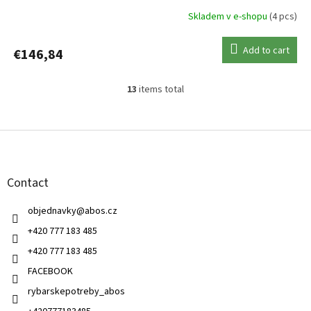
Skladem v e-shopu
(4 pcs)
Add to cart
€146,84
13
items total
L
i
s
F
t
o
i
o
n
t
g
Contact
e
c
r
o
objednavky
@
abos.cz
n
t
+420 777 183 485
r
+420 777 183 485
o
l
FACEBOOK
s
rybarskepotreby_abos