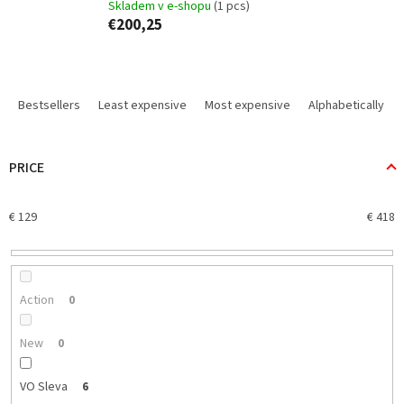
Skladem v e-shopu
(1 pcs)
€200,25
P
r
Bestsellers
Least expensive
Most expensive
Alphabetically
o
d
u
PRICE
c
t
€
129
€
418
s
o
r
t
i
Action
0
n
g
New
0
VO Sleva
6