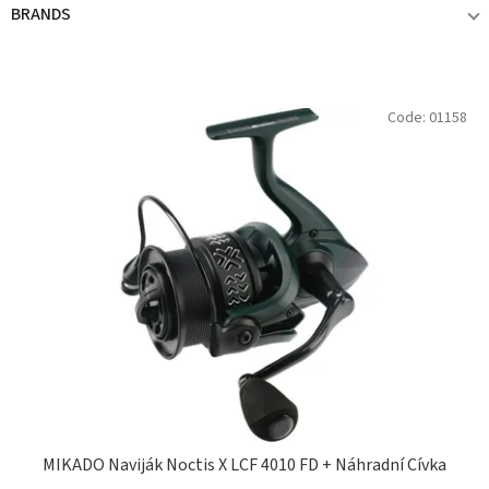
BRANDS
MIKADO
2
L
Code:
01158
i
s
t
o
f
p
r
o
d
u
c
t
s
MIKADO Naviják Noctis X LCF 4010 FD + Náhradní Cívka