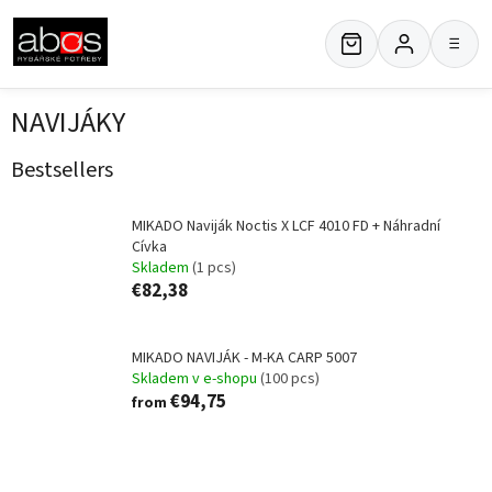
Skip
to
≡
content
NAVIJÁKY
Bestsellers
MIKADO Naviják Noctis X LCF 4010 FD + Náhradní
Cívka
Skladem
(1 pcs)
€82,38
MIKADO NAVIJÁK - M-KA CARP 5007
Skladem v e-shopu
(100 pcs)
€94,75
from
P