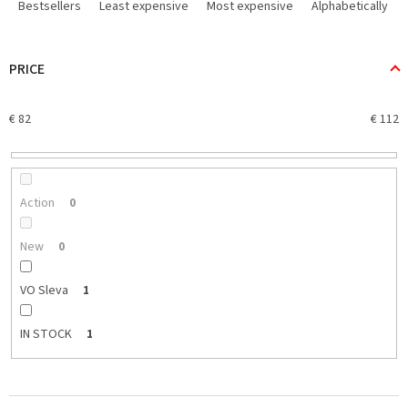
r
Bestsellers
Least expensive
Most expensive
Alphabetically
o
d
u
PRICE
c
t
€
82
€
112
s
o
r
t
i
Action
0
n
g
New
0
VO Sleva
1
IN STOCK
1