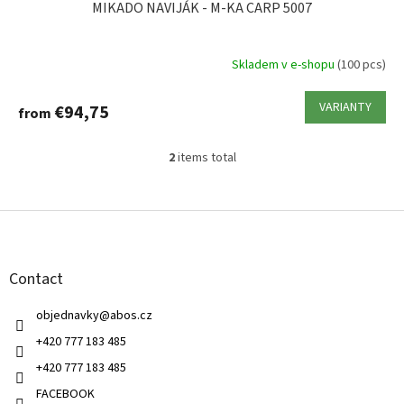
MIKADO NAVIJÁK - M-KA CARP 5007
Skladem v e-shopu
(100 pcs)
VARIANTY
€94,75
from
2
items total
L
i
s
F
t
o
i
o
n
t
g
Contact
e
c
r
o
objednavky
@
abos.cz
n
t
+420 777 183 485
r
+420 777 183 485
o
l
FACEBOOK