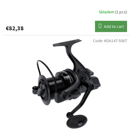
Skladem
(1 pcs)
Add to cart
€82,38
Code:
KDA147-5007