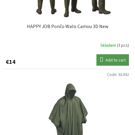
c
t
s
HAPPY JOB Pončo Walis Camou 3D New
Skladem
(3 pcs)
Add to cart
€14
Code:
61042