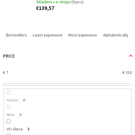
Skladem v e-shopu
(9 pcs)
€139,57
P
r
Bestsellers
Least expensive
Most expensive
Alphabetically
o
d
u
PRICE
c
t
€
7
€
310
s
o
r
t
i
Action
0
n
g
New
0
VO Sleva
3