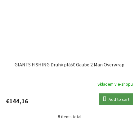
GIANTS FISHING Druhý plášť Gaube 2 Man Overwrap
Skladem v e-shopu
Add to cart
€144,16
5
items total
L
i
s
F
t