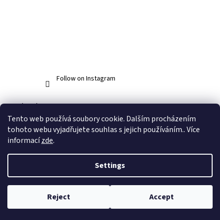
Follow on Instagram
Facebook
Tento web používá soubory cookie. Dalším procházením
tohoto webu vyjadřujete souhlas s jejich používáním.. Více
informací
zde
.
Created by Shoptet
Settings
Copyright 2026
www.abos.cz
. All rights reserved.
Edit cookie
Reject
Accept
settings