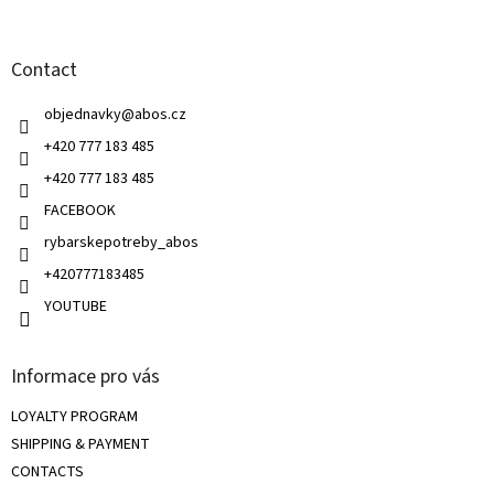
o
i
o
n
t
g
Contact
e
c
r
o
objednavky
@
abos.cz
n
t
+420 777 183 485
r
+420 777 183 485
o
l
FACEBOOK
s
rybarskepotreby_abos
+420777183485
YOUTUBE
Informace pro vás
LOYALTY PROGRAM
SHIPPING & PAYMENT
CONTACTS