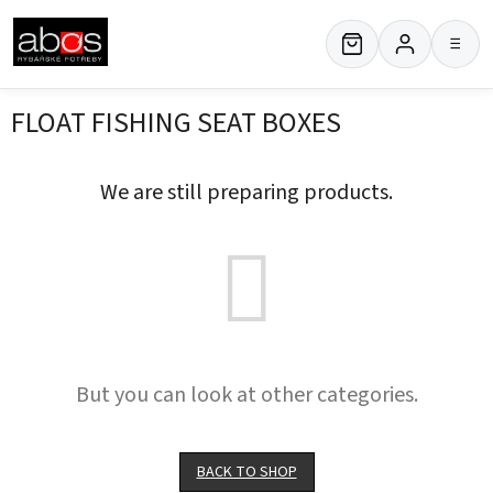
Skip
to
≡
content
FLOAT FISHING SEAT BOXES
We are still preparing products.
But you can look at other categories.
BACK TO SHOP