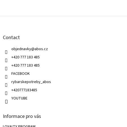
F
o
o
t
Contact
e
r
objednavky
@
abos.cz
+420 777 183 485
+420 777 183 485
FACEBOOK
rybarskepotreby_abos
+420777183485
YOUTUBE
Informace pro vás
LOYALTY PROGRAM