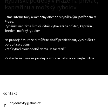
Rybářské potřeby v Praze na přívlač,
kaprařinu a mořský rybolov
Jsme internetový a kamenný obchod s rybářskými potřebami v
Praze.
Rybářům nabízíme široký výběr vybavení na přívlač, kaprařinu,
feeder i mořský rybolov.
Na prodejně v Praze si můžete zboží prohlédnout, vyzkoušet a
poradit se s lidmi,
kteří rybaří dlouhodobě doma i v zahraničí.
Zastavte se u nás na prodejně v Praze nebo objednejte online.
Z
á
p
a
Kontakt
t
í
objednavky
@
abos.cz