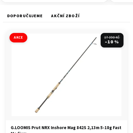
b
y
v
DOPORUČUJEME
AKČNÍ ZBOŽÍ
P
r
AKCE
17 390 KČ
a
–10 %
z
e
n
a
p
ř
í
v
l
a
G.LOOMIS Prut NRX Inshore Mag 842S 2,13m 5-18g Fast