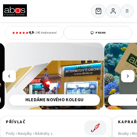
Přejít
na
≡
obsah
R
y
4,9
• 145 hodnocení
b
á
ř
s
k
é
p
HLEDÁME NOVÉHO KOLEGU
o
t
ř
PŘÍVLAČ
KAPRAŘ
e
Pruty • Navijáky • Nástrahy
Bivaky • M