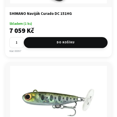
k
ý
r
SHIMANO Naviják Curado DC 151HG
y
Skladem (1 ks)
b
7 059 Kč
o
l
DO KOŠÍKU
o
Kód: 00097
v