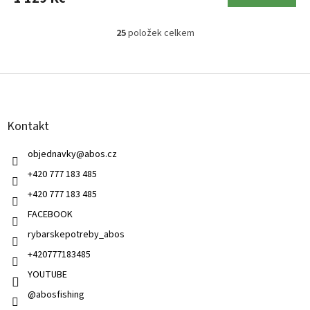
25
položek celkem
O
v
l
Z
á
á
d
p
a
a
c
Kontakt
t
í
í
p
objednavky
@
abos.cz
r
v
+420 777 183 485
k
+420 777 183 485
y
v
FACEBOOK
ý
rybarskepotreby_abos
p
i
+420777183485
s
u
YOUTUBE
@abosfishing