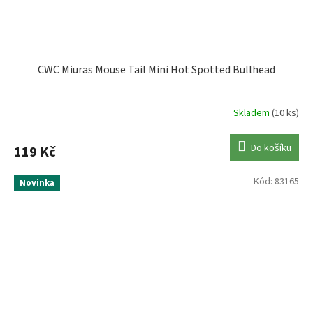
CWC Miuras Mouse Tail Mini Hot Spotted Bullhead
Skladem
(10 ks)
Do košíku
119 Kč
Kód:
83165
Novinka