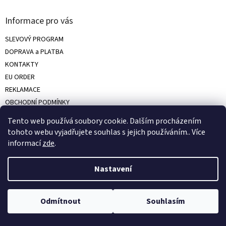
Informace pro vás
SLEVOVÝ PROGRAM
DOPRAVA a PLATBA
KONTAKTY
EU ORDER
REKLAMACE
OBCHODNÍ PODMÍNKY
PRODEJNA
Tento web používá soubory cookie. Dalším procházením
TIPY A TRIKY
tohoto webu vyjadřujete souhlas s jejich používáním.. Více
ODSTOUPENÍ OD KUPNÍ SMLOUVY
informací
zde
.
Hodnocení obchodu
Nastavení
Instagram
Odmítnout
Souhlasím