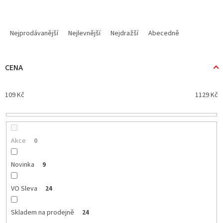
Ř
a
Nejprodávanější
Nejlevnější
Nejdražší
Abecedně
z
e
n
CENA
í
p
109
Kč
1129
Kč
r
o
d
u
k
Akce
0
t
ů
Novinka
9
VO Sleva
24
Skladem na prodejně
24