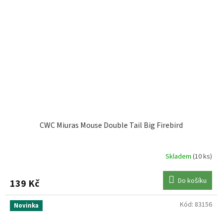
CWC Miuras Mouse Double Tail Big Firebird
Skladem
(10 ks)
Do košíku
139 Kč
Kód:
83156
Novinka