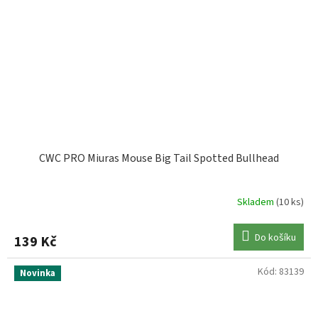
CWC PRO Miuras Mouse Big Tail Spotted Bullhead
Skladem
(10 ks)
Do košíku
139 Kč
Kód:
83139
Novinka