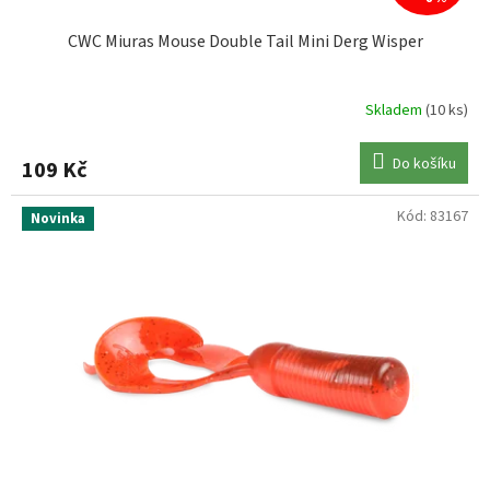
CWC Miuras Mouse Double Tail Mini Derg Wisper
Skladem
(10 ks)
Do košíku
109 Kč
Kód:
83167
Novinka