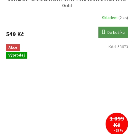
Gold
Skladem
(2 ks)
Do košíku
549 Kč
Kód:
53673
Akce
Výprodej
1 099
Kč
–25 %