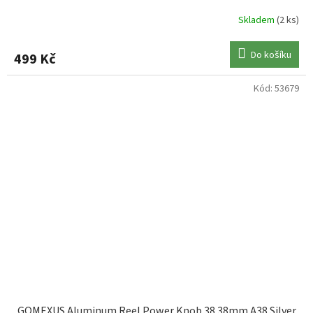
Skladem
(2 ks)
Do košíku
499 Kč
Kód:
53679
GOMEXUS Aluminum Reel Power Knob 38 38mm A38 Silver