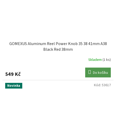
GOMEXUS Aluminum Reel Power Knob 35 38 41mm A38
Black Red 38mm
Skladem
(1 ks)
Do košíku
549 Kč
Kód:
53617
Novinka