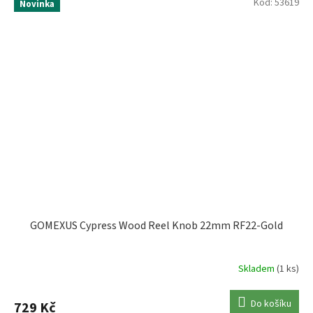
Kód:
53619
Novinka
GOMEXUS Cypress Wood Reel Knob 22mm RF22-Gold
Skladem
(1 ks)
Do košíku
729 Kč