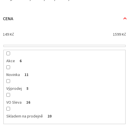
z
e
n
CENA
í
p
149
Kč
1599
Kč
r
o
d
u
k
Akce
6
t
ů
Novinka
11
Výprodej
5
VO Sleva
16
Skladem na prodejně
20