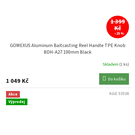
1 399
Kč
–25 %
GOMEXUS Aluminum Baitcasting Reel Handle TPE Knob
BDH-A27 100mm Black
Skladem
(1 ks)
Do košíku
1 049 Kč
Kód:
53538
Akce
Výprodej