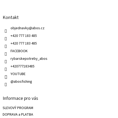
á
d
p
a
a
c
Kontakt
t
í
í
p
objednavky
@
abos.cz
r
v
+420 777 183 485
k
+420 777 183 485
y
v
FACEBOOK
ý
rybarskepotreby_abos
p
i
+420777183485
s
u
YOUTUBE
@abosfishing
Informace pro vás
SLEVOVÝ PROGRAM
DOPRAVA a PLATBA