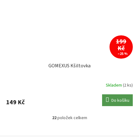
199
Kč
–25 %
GOMEXUS Kšiltovka
Skladem
(2 ks)
Do košíku
149 Kč
22
položek celkem
O
v
l
Z
á