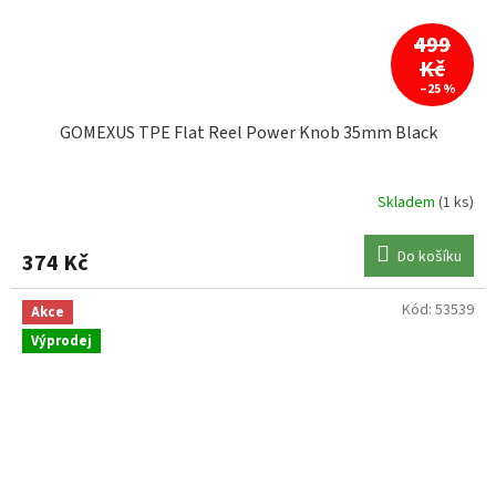
499
Kč
–25 %
GOMEXUS TPE Flat Reel Power Knob 35mm Black
Skladem
(1 ks)
Do košíku
374 Kč
Kód:
53539
Akce
Výprodej