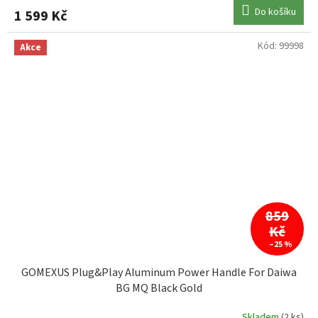
Do košíku
1 599 Kč
Kód:
99998
Akce
859
Kč
–25 %
GOMEXUS Plug&Play Aluminum Power Handle For Daiwa
BG MQ Black Gold
Skladem
(2 ks)