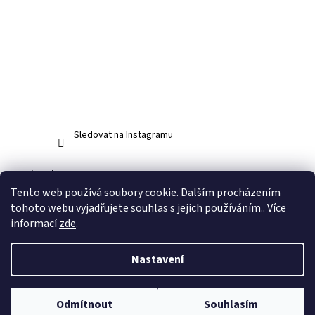
Sledovat na Instagramu
Facebook
Tento web používá soubory cookie. Dalším procházením
tohoto webu vyjadřujete souhlas s jejich používáním.. Více
informací
zde
.
Vytvořil Shoptet
Nastavení
Copyright 2026
www.abos.cz
. Všechna práva vyhrazena.
Upravit
Odmítnout
Souhlasím
nastavení cookies