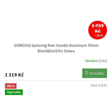
1 759
Kč
–25 %
GOMEXUS Spinning Reel Handle Aluminum 70mm
Black&Gold for Daiwa
Skladem
(1 ks)
Do košíku
1 319 Kč
Kód:
53535
Akce
Výprodej