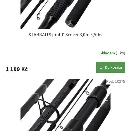
STARBAITS prut D Scover 3,0m 3,5lbs
Skladem
(1 ks)
Do košíku
1 199 Kč
Kód:
10275