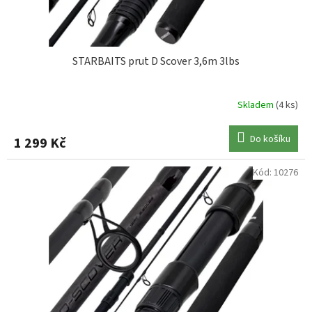
t
ů
STARBAITS prut D Scover 3,6m 3lbs
Skladem
(4 ks)
Do košíku
1 299 Kč
Kód:
10276