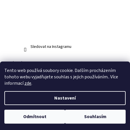
Sledovat na Instagramu
Facebook
Tento web používá soubory cookie. Dalším procházením
tohoto webu vyjadřujete souhlas s jejich používáním.. Více
informací
zde
.
Vytvořil Shoptet
Nastavení
Copyright 2026
www.abos.cz
. Všechna práva vyhrazena.
Upravit
Odmítnout
Souhlasím
nastavení cookies