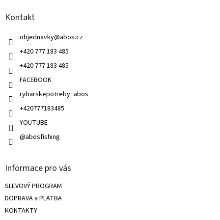
a
a
c
Kontakt
t
í
í
p
objednavky
@
abos.cz
r
v
+420 777 183 485
k
+420 777 183 485
y
v
FACEBOOK
ý
rybarskepotreby_abos
p
i
+420777183485
s
u
YOUTUBE
@abosfishing
Informace pro vás
SLEVOVÝ PROGRAM
DOPRAVA a PLATBA
KONTAKTY