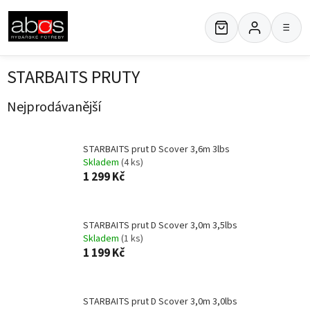
Přejít
na
≡
obsah
STARBAITS PRUTY
Nejprodávanější
STARBAITS prut D Scover 3,6m 3lbs
Skladem
(4 ks)
1 299 Kč
STARBAITS prut D Scover 3,0m 3,5lbs
Skladem
(1 ks)
1 199 Kč
STARBAITS prut D Scover 3,0m 3,0lbs