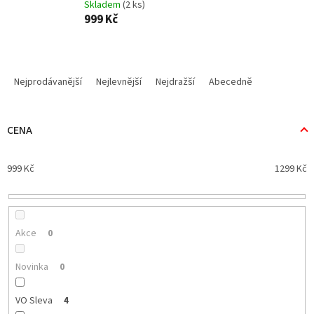
Skladem
(2 ks)
999 Kč
Ř
a
Nejprodávanější
Nejlevnější
Nejdražší
Abecedně
z
e
n
CENA
í
p
999
Kč
1299
Kč
r
o
d
u
k
Akce
0
t
ů
Novinka
0
VO Sleva
4