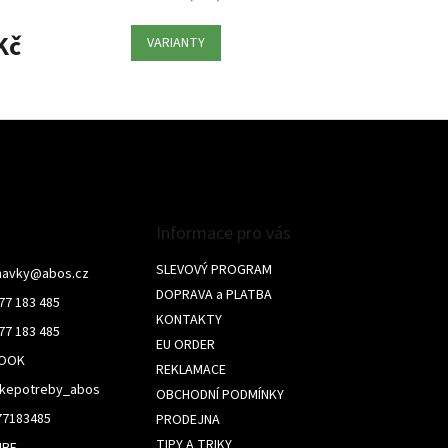
Kč
VARIANTY
O
v
l
á
d
a
c
í
Informace pro vás
p
r
SLEVOVÝ PROGRAM
navky
@
abos.cz
v
DOPRAVA a PLATBA
77 183 485
k
KONTAKTY
y
77 183 485
v
EU ORDER
BOOK
ý
REKLAMACE
p
skepotreby_abos
OBCHODNÍ PODMÍNKY
i
s
77183485
PRODEJNA
u
TIPY A TRIKY
UBE