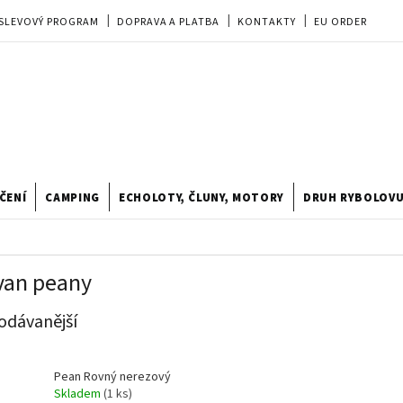
SLEVOVÝ PROGRAM
DOPRAVA A PLATBA
KONTAKTY
EU ORDER
REKLAMACE
OBCHODNÍ PODMÍNKY
PRODEJNA
TIPY A TRIKY
ODSTOUPENÍ OD KUPNÍ SMLOUVY
HODNOCENÍ OBCHODU
ČENÍ
CAMPING
ECHOLOTY, ČLUNY, MOTORY
DRUH RYBOLOV
van peany
odávanější
Pean Rovný nerezový
Skladem
(1 ks)