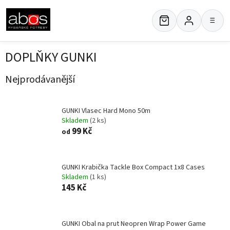
Přejít
na
≡
obsah
DOPLŇKY GUNKI
Nejprodávanější
GUNKI Vlasec Hard Mono 50m
Skladem
(2 ks)
99 Kč
od
GUNKI Krabička Tackle Box Compact 1x8 Cases
Skladem
(1 ks)
145 Kč
GUNKI Obal na prut Neopren Wrap Power Game