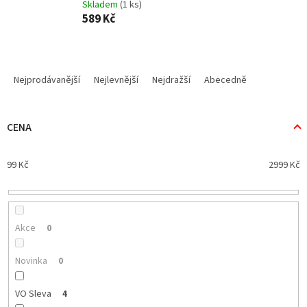
Skladem
(1 ks)
589 Kč
Ř
a
Nejprodávanější
Nejlevnější
Nejdražší
Abecedně
z
e
n
CENA
í
p
99
Kč
2999
Kč
r
o
d
u
k
Akce
0
t
ů
Novinka
0
VO Sleva
4