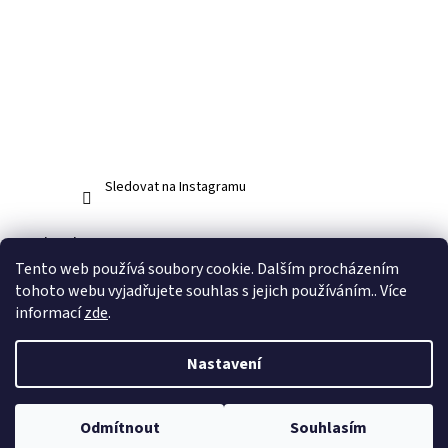
Sledovat na Instagramu
Facebook
Tento web používá soubory cookie. Dalším procházením
tohoto webu vyjadřujete souhlas s jejich používáním.. Více
informací
zde
.
Vytvořil Shoptet
Nastavení
Copyright 2026
www.abos.cz
. Všechna práva vyhrazena.
Upravit
Odmítnout
Souhlasím
nastavení cookies