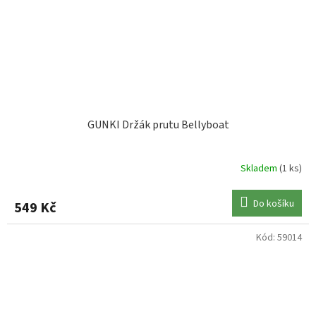
GUNKI Držák prutu Bellyboat
Skladem
(1 ks)
Do košíku
549 Kč
Kód:
59014