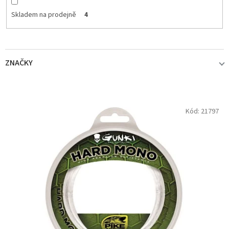
Skladem na prodejně
4
ZNAČKY
GUNKI
4
V
Kód:
21797
ý
p
UNI CAT
1
i
s
p
r
o
d
u
k