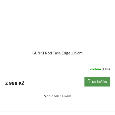
GUNKI Rod Case Edge 135cm
Skladem
(1 ks)
Do košíku
2 999 Kč
5
položek celkem
O
v
l
Z
á
á