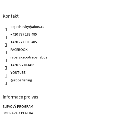
d
p
a
a
c
Kontakt
t
í
í
p
objednavky
@
abos.cz
r
v
+420 777 183 485
k
+420 777 183 485
y
v
FACEBOOK
ý
rybarskepotreby_abos
p
i
+420777183485
s
u
YOUTUBE
@abosfishing
Informace pro vás
SLEVOVÝ PROGRAM
DOPRAVA a PLATBA