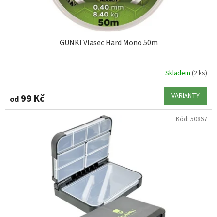
t
ů
GUNKI Vlasec Hard Mono 50m
Skladem
(2 ks)
VARIANTY
99 Kč
od
Kód:
50867