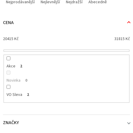
a
Nejprodávanější
Nejlevnější
Nejdražší
Abecedně
z
e
n
CENA
í
p
20415
Kč
31815
Kč
r
o
d
u
k
Akce
2
t
ů
Novinka
0
VO Sleva
2
ZNAČKY