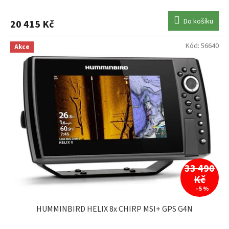
Do košíku
20 415 Kč
Kód:
56640
Akce
33 490
Kč
–5 %
HUMMINBIRD HELIX 8x CHIRP MSI+ GPS G4N