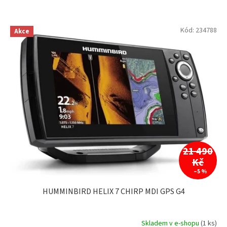
HUMMINBIRD
2
V
Kód:
234788
Akce
ý
p
i
s
p
r
o
d
u
k
t
21 490
ů
Kč
–5 %
HUMMINBIRD HELIX 7 CHIRP MDI GPS G4
Skladem v e-shopu
(1 ks)