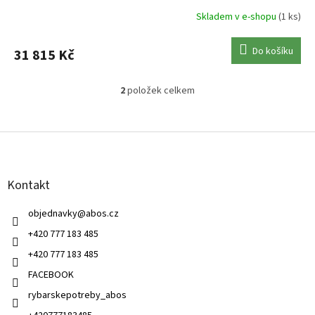
Skladem v e-shopu
(1 ks)
Do košíku
31 815 Kč
2
položek celkem
O
v
l
Z
á
á
d
p
a
a
c
Kontakt
t
í
í
p
objednavky
@
abos.cz
r
v
+420 777 183 485
k
+420 777 183 485
y
v
FACEBOOK
ý
rybarskepotreby_abos
p
i