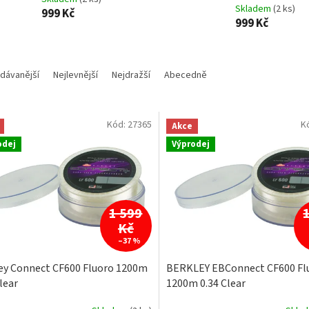
Skladem
(2 ks)
999 Kč
999 Kč
dávanější
Nejlevnější
Nejdražší
Abecedně
Kód:
27365
K
Akce
odej
Výprodej
1 599
Kč
–37 %
ey Connect CF600 Fluoro 1200m
BERKLEY EBConnect CF600 Fl
lear
1200m 0.34 Clear