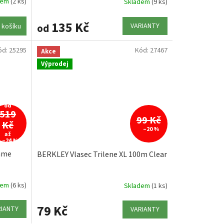
dem
(2 ks)
Skladem
(9 ks)
135 Kč
VARIANTY
od
 košíku
ód:
25295
Kód:
27467
Akce
Výprodej
od
519
99 Kč
Kč
–20 %
až
–24 %
Game
BERKLEY Vlasec Trilene XL 100m Clear
dem
(6 ks)
Skladem
(1 ks)
79 Kč
RIANTY
VARIANTY