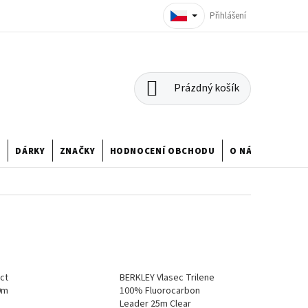
Přihlášení
NÁKUPNÍ
Prázdný košík
KOŠÍK
U
DÁRKY
ZNAČKY
HODNOCENÍ OBCHODU
O NÁS
ct
BERKLEY Vlasec Trilene
0m
100% Fluorocarbon
Leader 25m Clear