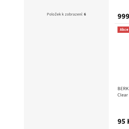
BERKLEY
6
999
Položek k zobrazení:
6
Akce
BERKL
Clear
95 