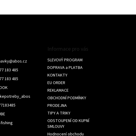
O
v
l
á
d
a
c
í
Informace pro vás
p
r
SLEVOVÝ PROGRAM
navky
@
abos.cz
v
DOPRAVA a PLATBA
77 183 485
k
KONTAKTY
y
77 183 485
v
EU ORDER
BOOK
ý
REKLAMACE
p
skepotreby_abos
OBCHODNÍ PODMÍNKY
i
s
77183485
PRODEJNA
u
TIPY A TRIKY
UBE
ODSTOUPENÍ OD KUPNÍ
fishing
SMLOUVY
Hodnocení obchodu