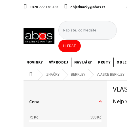
Přejít
+420 777 183 485
objednavky@abos.cz
na
obsah
HLEDAT
NOVINKY
VÝPRODEJ
NAVIJÁKY
PRUTY
OBLE
Domů
ZNAČKY
BERKLEY
VLASCE BERKLEY
P
VLA
o
s
Nejpr
t
Cena
r
a
79
Kč
999
Kč
n