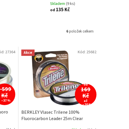
Skladem
(9 ks)
135 Kč
od
6
položek celkem
ód:
27364
Kód:
25682
Akce
od
1 599
169
Kč
Kč
–37 %
až
–20 %
uoro
BERKLEY Vlasec Trilene 100%
Fluorocarbon Leader 25m Clear