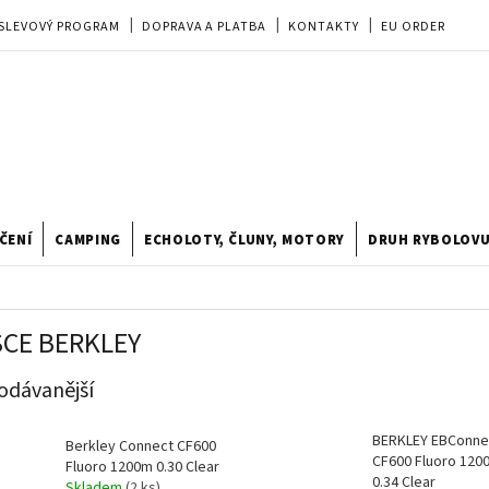
SLEVOVÝ PROGRAM
DOPRAVA A PLATBA
KONTAKTY
EU ORDER
REKLAMACE
OBCHODNÍ PODMÍNKY
PRODEJNA
TIPY A TRIKY
ODSTOUPENÍ OD KUPNÍ SMLOUVY
HODNOCENÍ OBCHODU
ČENÍ
CAMPING
ECHOLOTY, ČLUNY, MOTORY
DRUH RYBOLOV
SCE BERKLEY
odávanější
BERKLEY EBConne
Berkley Connect CF600
CF600 Fluoro 120
Fluoro 1200m 0.30 Clear
0.34 Clear
Skladem
(2 ks)