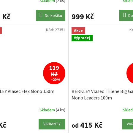
Skladem
(2 ks)
Skla
 Kč
999 Kč
Do košíku
Do
Kód:
27351
K
Akce
Výprodej
119
Kč
–20 %
EY Vlasec Flex Mono 150m
BERKLEY Vlasec Trilene Big 
Mono Leaders 100m
Skladem
(4 ks)
Skla
Kč
415 Kč
VARIANTY
VA
od