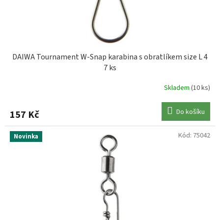
k
t
ů
DAIWA Tournament W-Snap karabina s obratlíkem size L 4
7 ks
Skladem
(10 ks)
Do košíku
157 Kč
Kód:
75042
Novinka