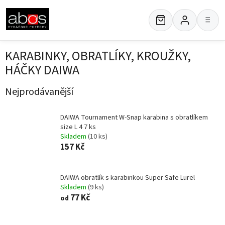
Přejít
na
≡
obsah
KARABINKY, OBRATLÍKY, KROUŽKY,
HÁČKY DAIWA
Nejprodávanější
DAIWA Tournament W-Snap karabina s obratlíkem
size L 4 7 ks
Skladem
(10 ks)
157 Kč
DAIWA obratlík s karabinkou Super Safe Lurel
Skladem
(9 ks)
77 Kč
od