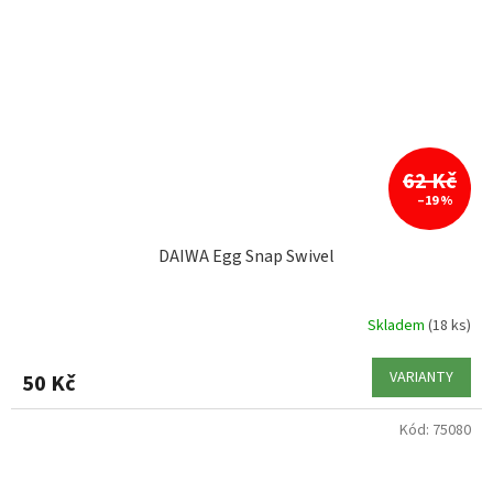
62 Kč
–19 %
DAIWA Egg Snap Swivel
Skladem
(18 ks)
VARIANTY
50 Kč
Kód:
75080