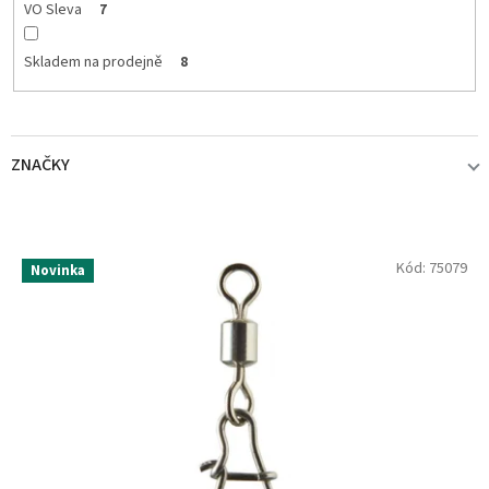
VO Sleva
7
Skladem na prodejně
8
ZNAČKY
DAIWA
8
V
Kód:
75079
Novinka
ý
p
i
s
p
r
o
d
u