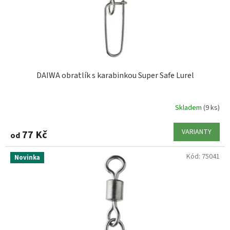
DAIWA obratlík s karabinkou Super Safe Lurel
Skladem
(9 ks)
VARIANTY
77 Kč
od
Kód:
75041
Novinka