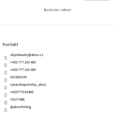
8
položek celkem
O
v
l
Z
á
á
d
p
a
a
c
Kontakt
t
í
í
p
objednavky
@
abos.cz
r
v
+420 777 183 485
k
+420 777 183 485
y
v
FACEBOOK
ý
rybarskepotreby_abos
p
i
+420777183485
s
u
YOUTUBE
@abosfishing