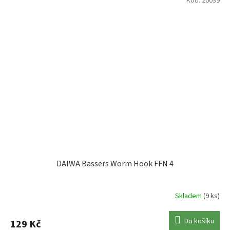
Kód:
20099
DAIWA Bassers Worm Hook FFN 4
Skladem
(9 ks)
Do košíku
129 Kč