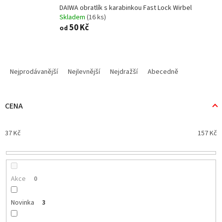
DAIWA obratlík s karabinkou Fast Lock Wirbel
Skladem
(16 ks)
50 Kč
od
Ř
a
Nejprodávanější
Nejlevnější
Nejdražší
Abecedně
z
e
n
CENA
í
p
37
Kč
157
Kč
r
o
d
u
k
Akce
0
t
ů
Novinka
3