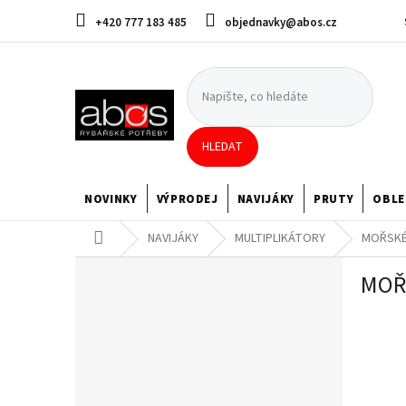
Přejít
+420 777 183 485
objednavky@abos.cz
na
obsah
HLEDAT
NOVINKY
VÝPRODEJ
NAVIJÁKY
PRUTY
OBLE
Domů
NAVIJÁKY
MULTIPLIKÁTORY
MOŘSKÉ
P
MOŘ
o
s
t
r
a
n