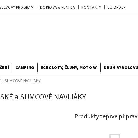
SLEVOVÝ PROGRAM
DOPRAVA A PLATBA
KONTAKTY
EU ORDER
REKLAMACE
OBCHODNÍ PODMÍNKY
PRODEJNA
TIPY A TRIKY
ODSTOUPENÍ OD KUPNÍ SMLOUVY
HODNOCENÍ OBCHODU
ČENÍ
CAMPING
ECHOLOTY, ČLUNY, MOTORY
DRUH RYBOLOV
 a SUMCOVÉ NAVIJÁKY
SKÉ a SUMCOVÉ NAVIJÁKY
Produkty teprve připrav