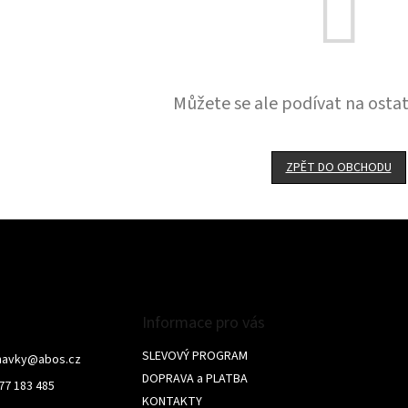
Můžete se ale podívat na ostat
ZPĚT DO OBCHODU
Informace pro vás
SLEVOVÝ PROGRAM
navky
@
abos.cz
DOPRAVA a PLATBA
77 183 485
KONTAKTY