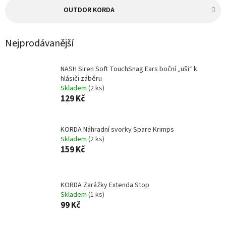
OUTDOR KORDA
Nejprodávanější
NASH Siren Soft TouchSnag Ears boční „uši“ k
hlásiči záběru
Skladem
(2 ks)
129 Kč
KORDA Náhradní svorky Spare Krimps
Skladem
(2 ks)
159 Kč
KORDA Zarážky Extenda Stop
Skladem
(1 ks)
99 Kč