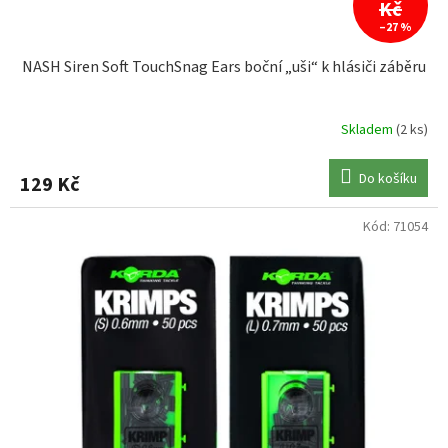
ů
Kč
–27 %
NASH Siren Soft TouchSnag Ears boční „uši“ k hlásiči záběru
Skladem
(2 ks)
Do košíku
129 Kč
Kód:
71054