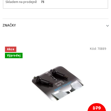
Skladem na prodejně
75
ZNAČKY
KORDA
74
V
Kód:
70889
Akce
ý
Výprodej
p
NASH
1
i
s
p
r
o
d
u
k
t
179