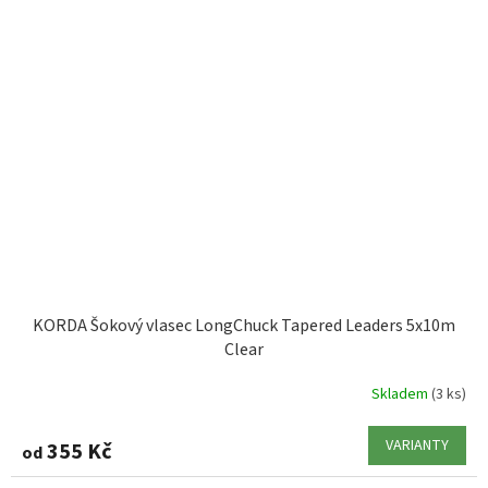
KORDA Šokový vlasec LongChuck Tapered Leaders 5x10m
Clear
Skladem
(3 ks)
VARIANTY
355 Kč
od