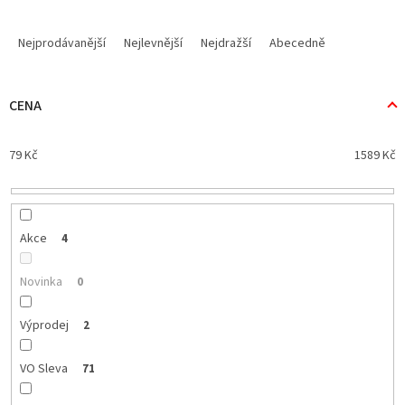
Ř
a
Nejprodávanější
Nejlevnější
Nejdražší
Abecedně
z
e
n
CENA
í
p
79
Kč
1589
Kč
r
o
d
u
k
Akce
4
t
ů
Novinka
0
Výprodej
2
VO Sleva
71