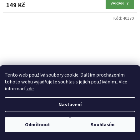
VARIANTY
149 Kč
Kód:
40170
Tento web používá soubory cookie. Dalším procházením
tohoto webu vyjadřujete souhlas s jejich používáním.. Více
informací
zde
.
Nastavení
KORDA Závěsky Safe Zone Lead Clips 10ks
Odmítnout
Souhlasím
Skladem
(2 ks)