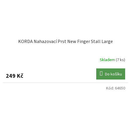
KORDA Nahazovací Prst New Finger Stall Large
Skladem
(7 ks)
Do košíku
249 Kč
Kód:
64650