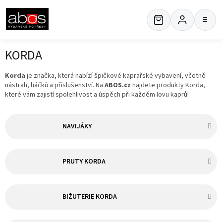
Přejít
na
≡
obsah
KORDA
Korda
je značka, která nabízí špičkové kaprařské vybavení, včetně
nástrah, háčků a příslušenství. Na
ABOS.cz
najdete produkty Korda,
které vám zajistí spolehlivost a úspěch při každém lovu kaprů!
NAVIJÁKY
PRUTY KORDA
BIŽUTERIE KORDA