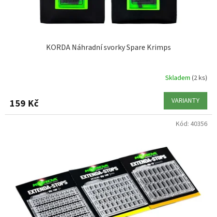
KORDA Náhradní svorky Spare Krimps
Skladem
(2 ks)
VARIANTY
159 Kč
Kód:
40356