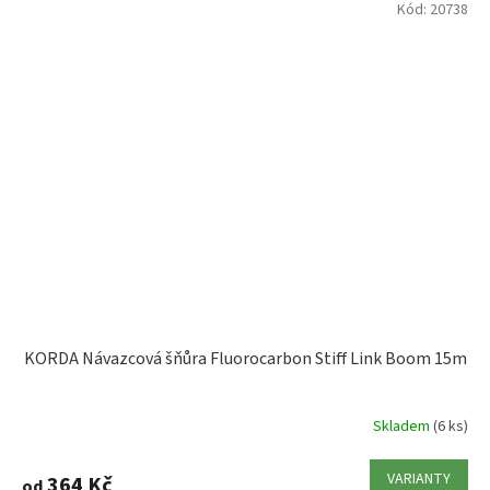
Kód:
20738
KORDA Návazcová šňůra Fluorocarbon Stiff Link Boom 15m
Skladem
(6 ks)
VARIANTY
364 Kč
od