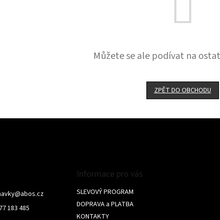
Můžete se ale podívat na ostat
ZPĚT DO OBCHODU
Informace pro vás
SLEVOVÝ PROGRAM
navky
@
abos.cz
DOPRAVA a PLATBA
77 183 485
KONTAKTY