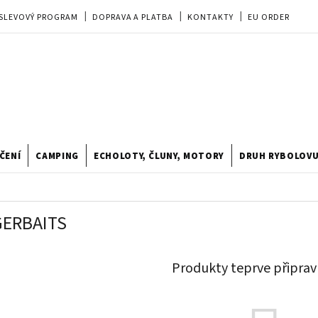
SLEVOVÝ PROGRAM
DOPRAVA A PLATBA
KONTAKTY
EU ORDER
REKLAMACE
OBCHODNÍ PODMÍNKY
PRODEJNA
TIPY A TRIKY
ODSTOUPENÍ OD KUPNÍ SMLOUVY
HODNOCENÍ OBCHODU
ČENÍ
CAMPING
ECHOLOTY, ČLUNY, MOTORY
DRUH RYBOLOV
GERBAITS
Produkty teprve připrav