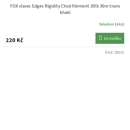
FOX vlasec Edges Rigidity Chod filement 30lb 30m trans
khaki
Skladem
(4 ks)
Do košíku
220 Kč
Kód:
26531