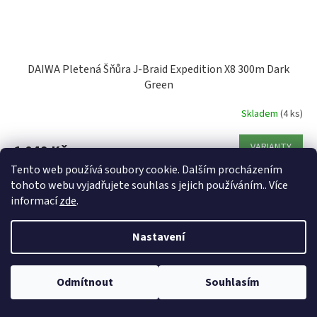
DAIWA Pletená Šňůra J-Braid Expedition X8 300m Dark
Green
Skladem
(4 ks)
VARIANTY
1 049 Kč
Tento web používá soubory cookie. Dalším procházením
Kód:
27493
Akce
tohoto webu vyjadřujete souhlas s jejich používáním.. Více
informací
zde
.
Nastavení
Odmítnout
Souhlasím