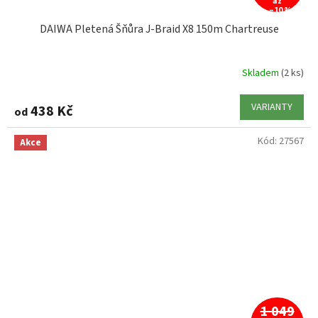
až
–10 %
DAIWA Pletená Šňůra J-Braid X8 150m Chartreuse
Skladem
(2 ks)
VARIANTY
438 Kč
od
Kód:
27567
Akce
1 049