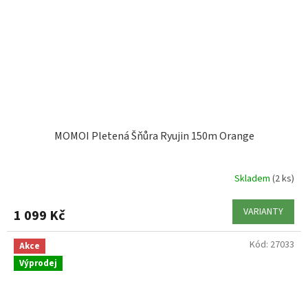
MOMOI Pletená Šňůra Ryujin 150m Orange
Skladem
(2 ks)
VARIANTY
1 099 Kč
Kód:
27033
Akce
Výprodej