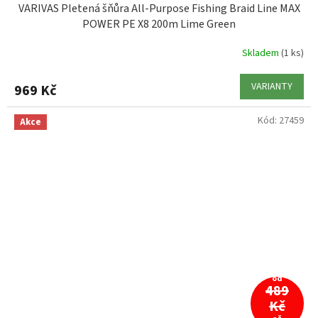
VARIVAS Pletená šňůra All-Purpose Fishing Braid Line MAX
POWER PE X8 200m Lime Green
Skladem
(1 ks)
VARIANTY
969 Kč
Kód:
27459
Akce
od
489
Kč