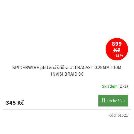
899
Kč
–61 %
SPIDERWIRE pletená šňůra ULTRACAST 0.25MM 110M
INVISI BRAID 8C
Skladem
(2 ks)
Do košíku
345 Kč
Kód:
61521