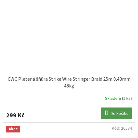
CWC Pletená šňůra Strike Wire Stringer Braid 25m 0,43mm
48kg
Skladem
(1 ks)
Do košíku
299 Kč
Kód:
20574
Akce