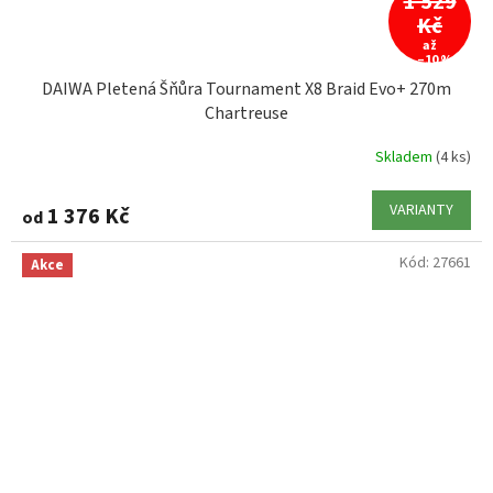
1 529
Kč
až
–10 %
DAIWA Pletená Šňůra Tournament X8 Braid Evo+ 270m
Chartreuse
Skladem
(4 ks)
VARIANTY
1 376 Kč
od
Kód:
27661
Akce