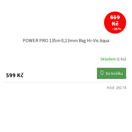
819
Kč
–26 %
POWER PRO 135m 0,13mm 8kg Hi-Vis Aqua
Skladem
(1 ks)
Do košíku
599 Kč
Kód:
26174