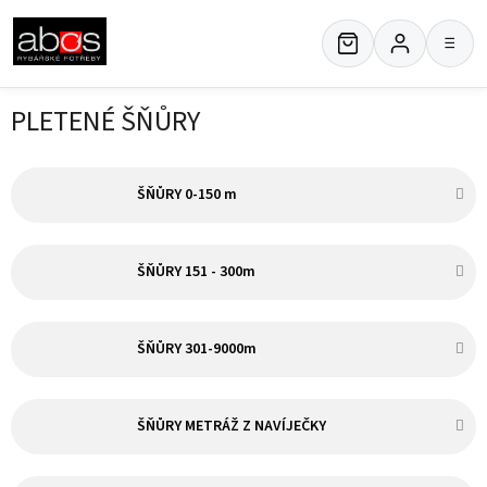
Přejít
na
≡
obsah
PLETENÉ ŠŇŮRY
ŠŇŮRY 0-150 m
ŠŇŮRY 151 - 300m
ŠŇŮRY 301-9000m
ŠŇŮRY METRÁŽ Z NAVÍJEČKY