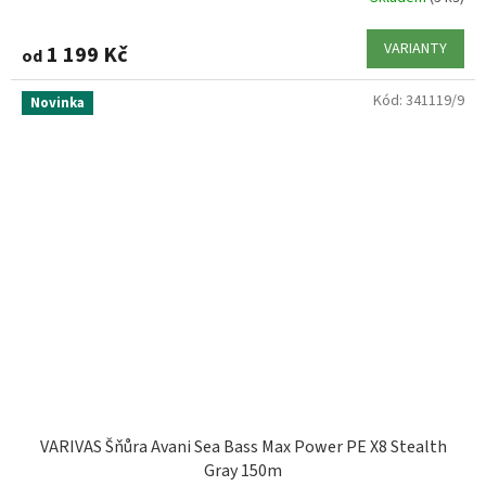
VARIANTY
1 199 Kč
od
Kód:
341119/9
Novinka
VARIVAS Šňůra Avani Sea Bass Max Power PE X8 Stealth
Gray 150m