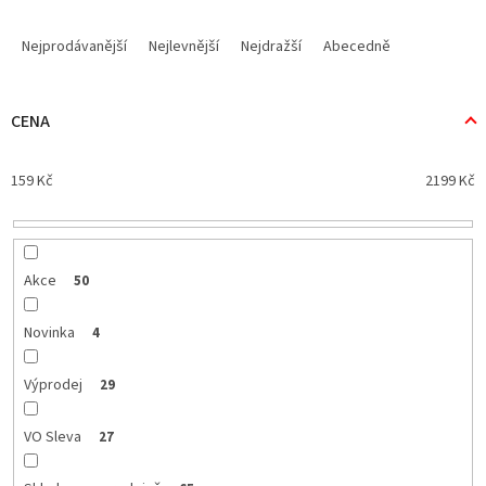
Ř
a
Nejprodávanější
Nejlevnější
Nejdražší
Abecedně
z
e
n
CENA
í
p
159
Kč
2199
Kč
r
o
d
u
k
Akce
50
t
ů
Novinka
4
Výprodej
29
VO Sleva
27