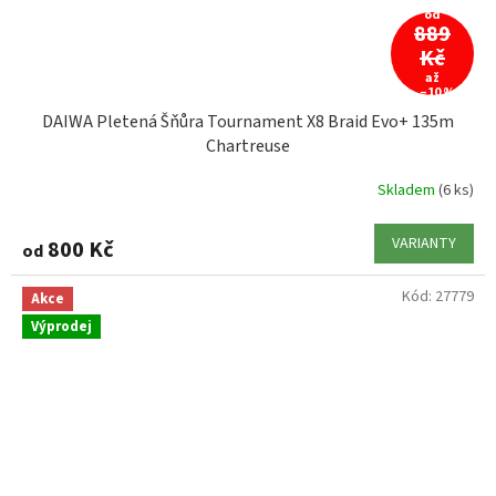
od
889
Kč
až
–10 %
DAIWA Pletená Šňůra Tournament X8 Braid Evo+ 135m
Chartreuse
Skladem
(6 ks)
VARIANTY
800 Kč
od
Kód:
27779
Akce
Výprodej