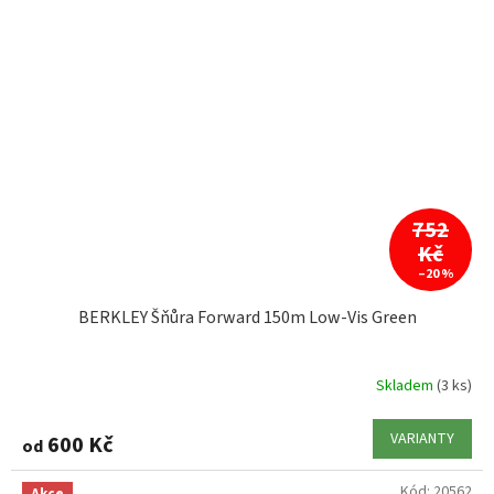
752
Kč
–20 %
BERKLEY Šňůra Forward 150m Low-Vis Green
Skladem
(3 ks)
VARIANTY
600 Kč
od
Kód:
20562
Akce