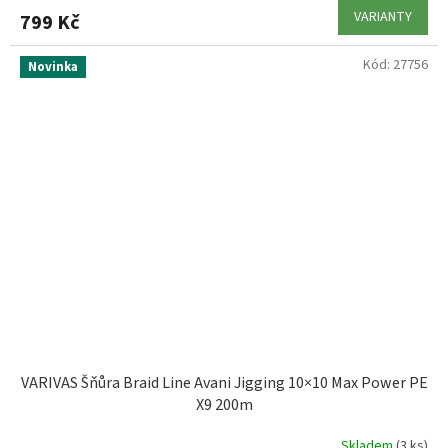
VARIANTY
799 Kč
Kód:
27756
Novinka
VARIVAS Šňůra Braid Line Avani Jigging 10×10 Max Power PE
X9 200m
Skladem
(3 ks)