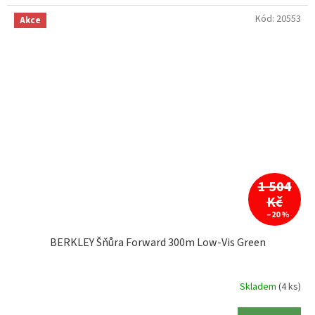
Kód:
20553
Akce
1 504
Kč
–20 %
BERKLEY Šňůra Forward 300m Low-Vis Green
Skladem
(4 ks)