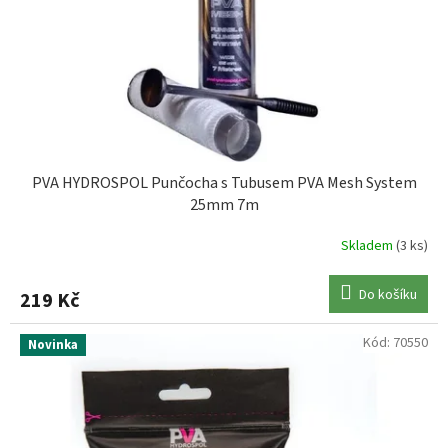
o
d
u
k
t
ů
PVA HYDROSPOL Punčocha s Tubusem PVA Mesh System
25mm 7m
Skladem
(3 ks)
Do košíku
219 Kč
Kód:
70550
Novinka