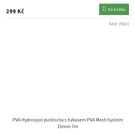
Do košíku
299 Kč
Kód:
70823
PVA Hydrospol punčocha s tubusem PVA Mesh System
15mm 7m