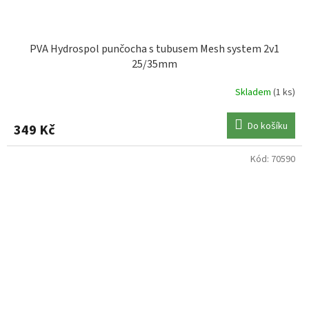
PVA Hydrospol punčocha s tubusem Mesh system 2v1
25/35mm
Skladem
(1 ks)
Do košíku
349 Kč
Kód:
70590