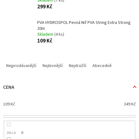
Skladem
(7 ks)
299 Kč
PVA HYDROSPOL Pevná Niť PVA String Extra Strong
20m
Skladem
(4 ks)
109 Kč
Ř
a
Nejprodávanější
Nejlevnější
Nejdražší
Abecedně
z
e
n
CENA
í
p
109
Kč
349
Kč
r
o
d
u
k
Akce
0