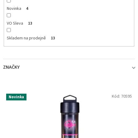
t
ů
Novinka
4
VO Sleva
13
Skladem na prodejně
13
ZNAČKY
PVA HYDROSPOL
13
V
Kód:
70595
Novinka
ý
p
i
s
p
r