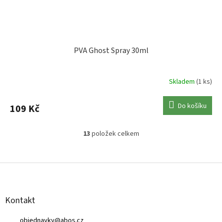
PVA Ghost Spray 30ml
Skladem
(1 ks)
Do košíku
109 Kč
13
položek celkem
O
v
l
Z
á
á
d
p
a
a
c
Kontakt
t
í
í
p
objednavky
@
abos.cz