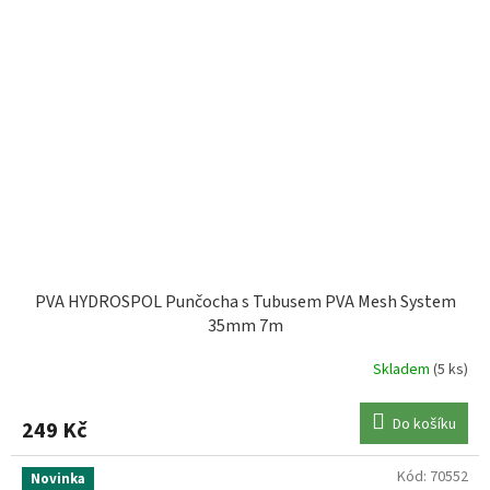
PVA HYDROSPOL Punčocha s Tubusem PVA Mesh System
35mm 7m
Skladem
(5 ks)
Do košíku
249 Kč
Kód:
70552
Novinka