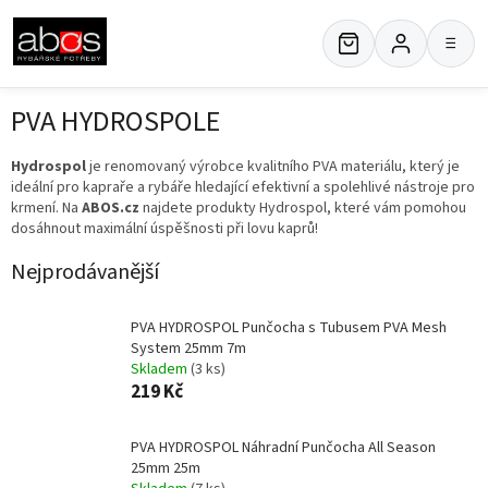
Přejít
na
≡
obsah
PVA HYDROSPOLE
Hydrospol
je renomovaný výrobce kvalitního PVA materiálu, který je
ideální pro kapraře a rybáře hledající efektivní a spolehlivé nástroje pro
krmení. Na
ABOS.cz
najdete produkty Hydrospol, které vám pomohou
dosáhnout maximální úspěšnosti při lovu kaprů!
Nejprodávanější
PVA HYDROSPOL Punčocha s Tubusem PVA Mesh
System 25mm 7m
Skladem
(3 ks)
219 Kč
PVA HYDROSPOL Náhradní Punčocha All Season
25mm 25m