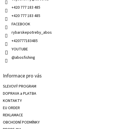
r
v
+420 777 183 485
k
+420 777 183 485
y
v
FACEBOOK
ý
rybarskepotreby_abos
p
i
+420777183485
s
u
YOUTUBE
@abosfishing
Informace pro vás
SLEVOVÝ PROGRAM
DOPRAVA a PLATBA
KONTAKTY
EU ORDER
REKLAMACE
OBCHODNÍ PODMÍNKY