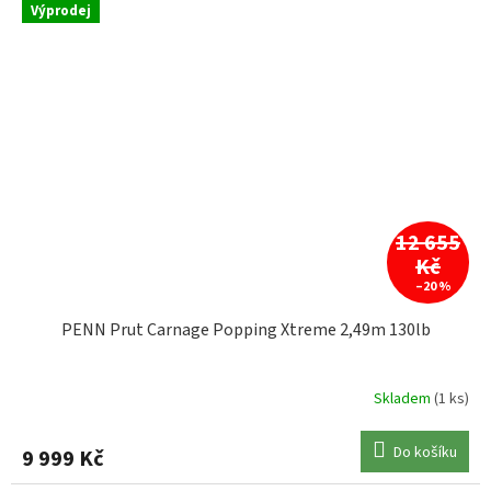
Výprodej
12 655
Kč
–20 %
PENN Prut Carnage Popping Xtreme 2,49m 130lb
Skladem
(1 ks)
Do košíku
9 999 Kč