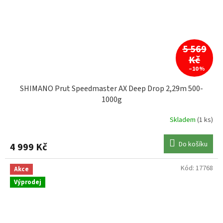
5 569
Kč
–10 %
SHIMANO Prut Speedmaster AX Deep Drop 2,29m 500-
1000g
Skladem
(1 ks)
Do košíku
4 999 Kč
Kód:
17768
Akce
Výprodej