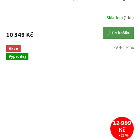
Skladem
(1 ks)
Do košíku
10 349 Kč
Kód:
12904
Akce
Výprodej
12 999
Kč
–23 %