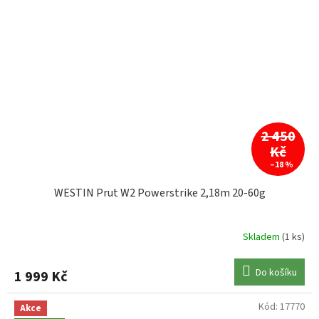
2 450
Kč
–18 %
WESTIN Prut W2 Powerstrike 2,18m 20-60g
Skladem
(1 ks)
Do košíku
1 999 Kč
Kód:
17770
Akce