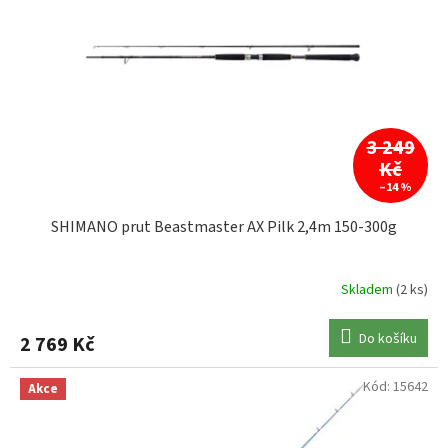
do 50LB
1
SANGER IRON CLAW
1
do 130LB
2
SHAKESPEARE
5
SHIMANO
6
3 249
Kč
–14 %
SPORTEX
1
SHIMANO prut Beastmaster AX Pilk 2,4m 150-300g
SPRO
3
Skladem
(2 ks)
WESTIN
11
Do košíku
2 769 Kč
Kód:
15642
Akce