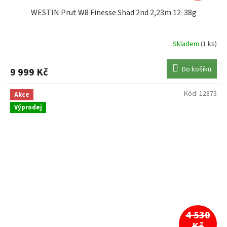
WESTIN Prut W8 Finesse Shad 2nd 2,23m 12-38g
Skladem
(1 ks)
Do košíku
9 999 Kč
Kód:
12873
Akce
Výprodej
4 530
Kč