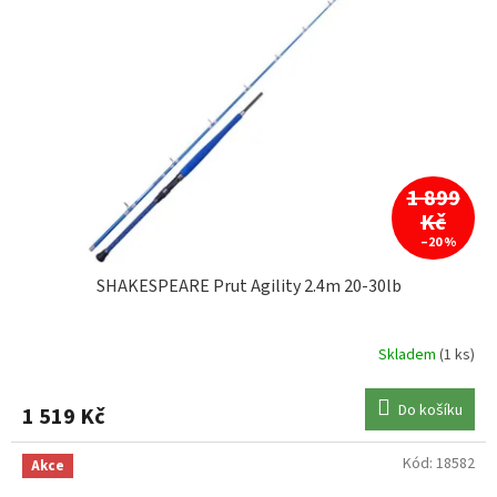
1 899
Kč
–20 %
SHAKESPEARE Prut Agility 2.4m 20-30lb
Skladem
(1 ks)
Do košíku
1 519 Kč
Kód:
18582
Akce