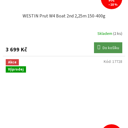
–18 %
WESTIN Prut W4 Boat 2nd 2,25m 150-400g
Skladem
(2 ks)
Do košíku
3 699 Kč
Kód:
17728
Akce
Výprodej