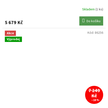
Skladem
(1 ks)
Do košíku
5 679 Kč
Kód:
86256
Akce
Výprodej
7 249
Kč
–18 %