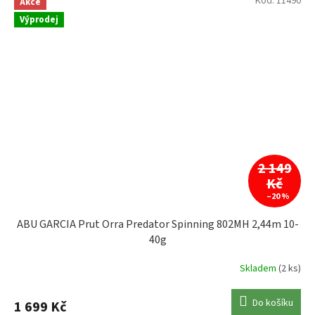
Kód:
11490
Akce
Výprodej
2 149
Kč
–20 %
ABU GARCIA Prut Orra Predator Spinning 802MH 2,44m 10-
40g
Skladem
(2 ks)
Do košíku
1 699 Kč