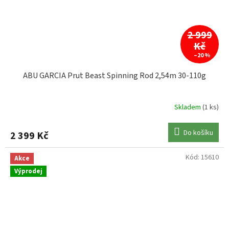
2 999
Kč
–20 %
ABU GARCIA Prut Beast Spinning Rod 2,54m 30-110g
Skladem
(1 ks)
Do košíku
2 399 Kč
Kód:
15610
Akce
Výprodej