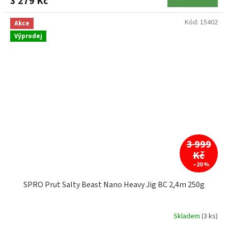
3 279 Kč
Kód:
15402
Akce
Výprodej
3 999
Kč
–20 %
SPRO Prut Salty Beast Nano Heavy Jig BC 2,4m 250g
Skladem
(3 ks)