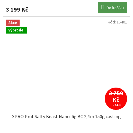
Do košíku
3 199 Kč
Kód:
15401
Akce
Výprodej
3 759
Kč
–14 %
SPRO Prut Salty Beast Nano Jig BC 2,4m 150g casting