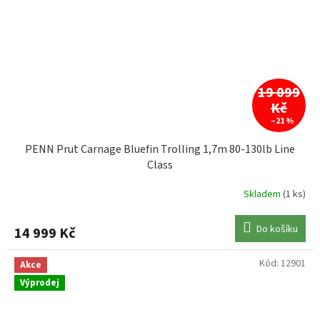
19 099
Kč
–21 %
PENN Prut Carnage Bluefin Trolling 1,7m 80-130lb Line
Class
Skladem
(1 ks)
Do košíku
14 999 Kč
Kód:
12901
Akce
Výprodej