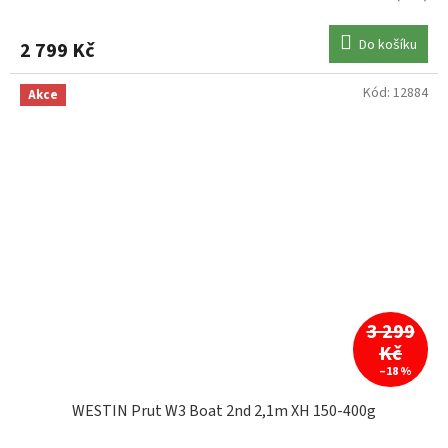
Do košíku
2 799 Kč
Kód:
12884
Akce
3 299
Kč
–18 %
WESTIN Prut W3 Boat 2nd 2,1m XH 150-400g