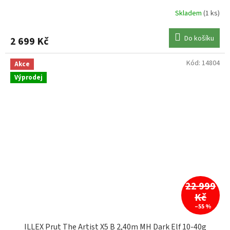
Skladem
(1 ks)
Do košíku
2 699 Kč
Kód:
14804
Akce
Výprodej
22 999
Kč
–55 %
ILLEX Prut The Artist X5 B 2,40m MH Dark Elf 10-40g