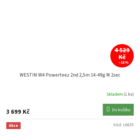
4 529
Kč
–18 %
WESTIN W4 Powerteez 2nd 2,5m 14-49g M 2sec
Skladem
(1 ks)
Do košíku
3 699 Kč
Kód:
16835
Akce