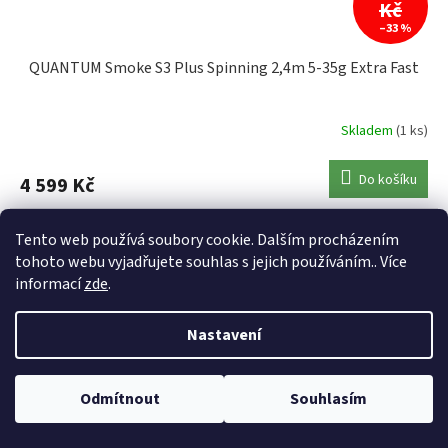
Kč
–33 %
QUANTUM Smoke S3 Plus Spinning 2,4m 5-35g Extra Fast
Skladem
(1 ks)
Do košíku
4 599 Kč
Kód:
10225
Akce
Tento web používá soubory cookie. Dalším procházením
tohoto webu vyjadřujete souhlas s jejich používáním.. Více
informací
zde
.
Nastavení
Odmítnout
Souhlasím