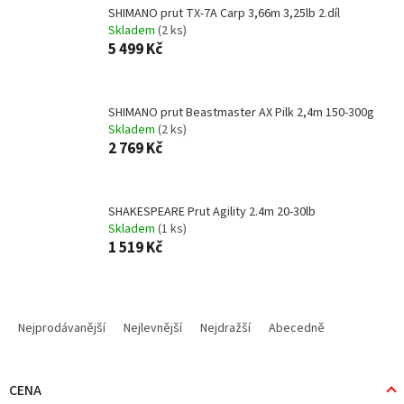
SHIMANO prut TX-7A Carp 3,66m 3,25lb 2.díl
Skladem
(2 ks)
5 499 Kč
SHIMANO prut Beastmaster AX Pilk 2,4m 150-300g
Skladem
(2 ks)
2 769 Kč
SHAKESPEARE Prut Agility 2.4m 20-30lb
Skladem
(1 ks)
1 519 Kč
Ř
a
Nejprodávanější
Nejlevnější
Nejdražší
Abecedně
z
e
n
CENA