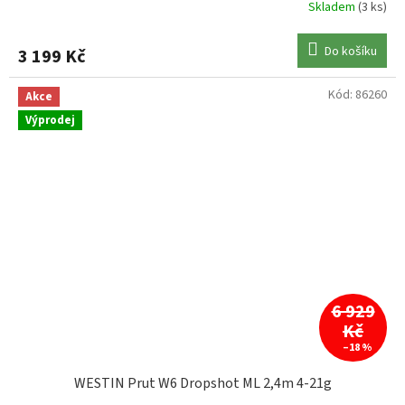
Skladem
(3 ks)
Do košíku
3 199 Kč
Kód:
86260
Akce
Výprodej
6 929
Kč
–18 %
WESTIN Prut W6 Dropshot ML 2,4m 4-21g