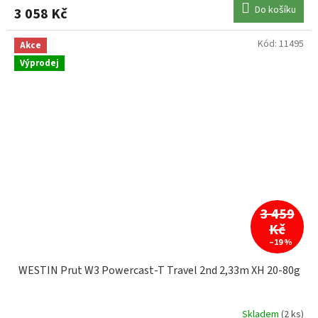
Do košíku
3 058 Kč
Kód:
11495
Akce
Výprodej
3 459
Kč
–19 %
WESTIN Prut W3 Powercast-T Travel 2nd 2,33m XH 20-80g
Skladem
(2 ks)