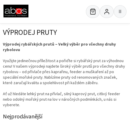
Přejít
na
≡
obsah
VÝPRODEJ PRUTY
Výprodej rybářských prutů – Velký výběr pro všechny druhy
rybolovu
Využijte jedinečnou příležitost a pořiďte si rybářský prut za výhodnou
cenu! V našem výprodeji najdete široký výběr prutů pro všechny druhy
rybolovu – od přívlače přes kaprařinu, feeder a muškaření až po
speciální mořské pruty. Nabízíme pruty od renomovaných značek,
které zaručují kvalitu a spolehlivost při každém záběru.
Ať už hledáte lehký prut na přívlač, silný kaprový prut, citlivý feeder
nebo odolný mořský prut na lov v náročných podmínkách, u nás si
vyberete.
Nejprodávanější