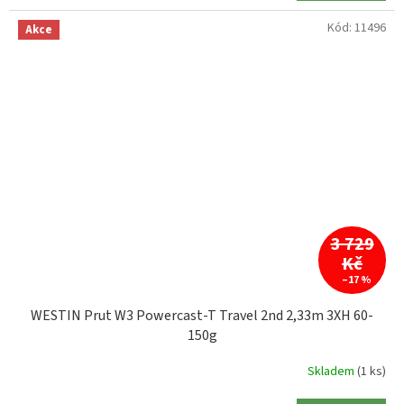
Kód:
11496
Akce
3 729
Kč
–17 %
WESTIN Prut W3 Powercast-T Travel 2nd 2,33m 3XH 60-
150g
Skladem
(1 ks)