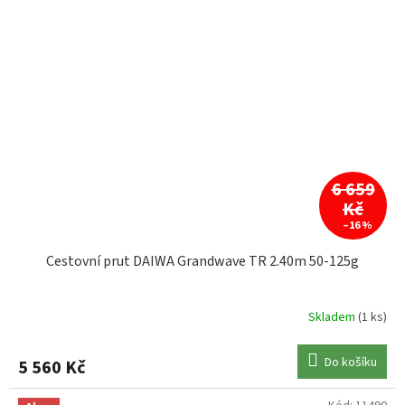
6 659
Kč
–16 %
Cestovní prut DAIWA Grandwave TR 2.40m 50-125g
Skladem
(1 ks)
Do košíku
5 560 Kč