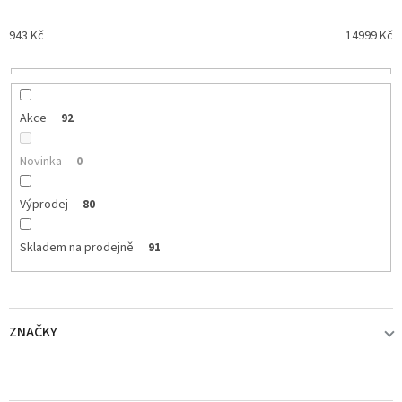
í
p
943
Kč
14999
Kč
r
o
d
u
k
Akce
92
t
ů
Novinka
0
Výprodej
80
Skladem na prodejně
91
ZNAČKY
ABU GARCIA
7