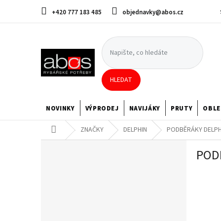
Přejít
+420 777 183 485
objednavky@abos.cz
na
obsah
HLEDAT
NOVINKY
VÝPRODEJ
NAVIJÁKY
PRUTY
OBLE
Domů
ZNAČKY
DELPHIN
PODBĚRÁKY DELPH
P
POD
o
s
t
r
a
n