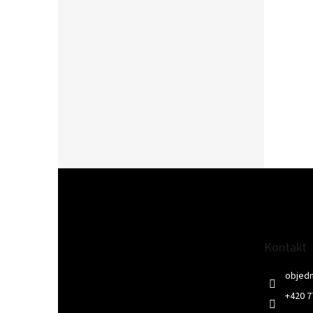
n
í
p
a
n
e
l
Z
á
p
a
t
Kontakt
í
objed
+420 7