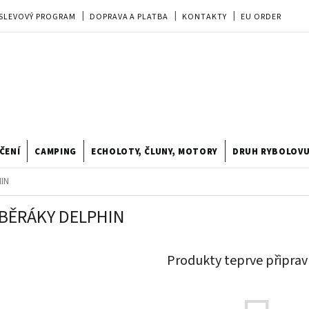
SLEVOVÝ PROGRAM
DOPRAVA A PLATBA
KONTAKTY
EU ORDER
REKLAMACE
OBCHODNÍ PODMÍNKY
PRODEJNA
TIPY A TRIKY
ODSTOUPENÍ OD KUPNÍ SMLOUVY
HODNOCENÍ OBCHODU
ČENÍ
CAMPING
ECHOLOTY, ČLUNY, MOTORY
DRUH RYBOLOV
IN
BĚRÁKY DELPHIN
Produkty teprve připrav