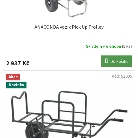
t
ů
ANACONDA vozík Pick Up Trolley
Skladem v e-shopu
(5 ks)
Do košíku
2 937 Kč
Kód:
51006
Akce
Novinka