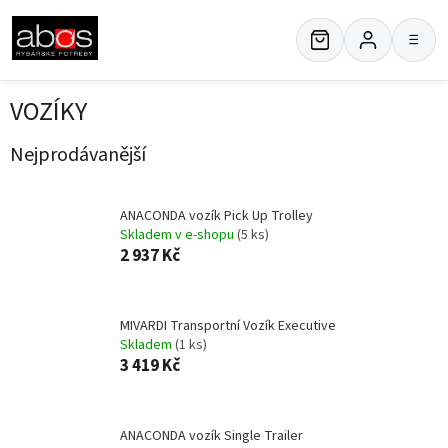
Přejít
na
≡
obsah
VOZÍKY
Nejprodávanější
ANACONDA vozík Pick Up Trolley
Skladem v e-shopu
(5 ks)
2 937 Kč
MIVARDI Transportní Vozík Executive
Skladem
(1 ks)
3 419 Kč
ANACONDA vozík Single Trailer