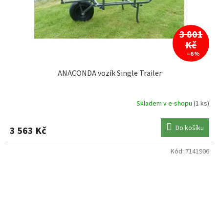
3 801
Kč
–6 %
ANACONDA vozík Single Trailer
Skladem v e-shopu
(1 ks)
Do košíku
3 563 Kč
Kód:
7141906