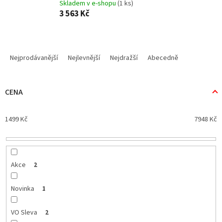
Skladem v e-shopu
(1 ks)
3 563 Kč
Ř
a
Nejprodávanější
Nejlevnější
Nejdražší
Abecedně
z
e
n
CENA
í
p
1499
Kč
7948
Kč
r
o
d
u
k
Akce
2
t
ů
Novinka
1
VO Sleva
2