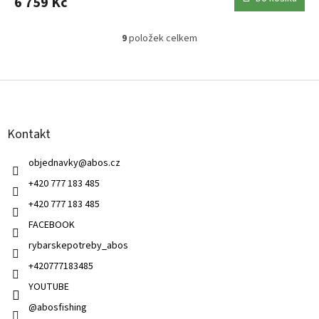
6 759 Kč
9
položek celkem
O
v
l
Z
á
á
d
p
a
a
c
Kontakt
t
í
í
p
objednavky
@
abos.cz
r
v
+420 777 183 485
k
+420 777 183 485
y
v
FACEBOOK
ý
rybarskepotreby_abos
p
i
+420777183485
s
u
YOUTUBE
@abosfishing