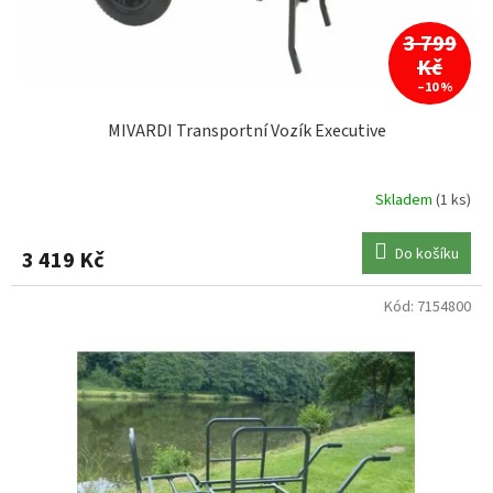
3 799
Kč
–10 %
MIVARDI Transportní Vozík Executive
Skladem
(1 ks)
Do košíku
3 419 Kč
Kód:
7154800