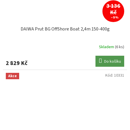
3 136
Kč
–9 %
DAIWA Prut BG OffShore Boat 2,4m 150-400g
Skladem
(6 ks)
Do košíku
2 829 Kč
Kód:
10331
Akce