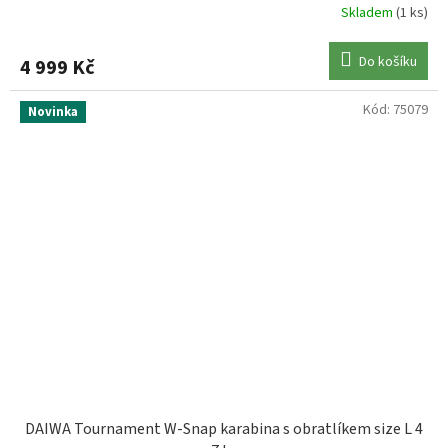
Skladem
(1 ks)
Do košíku
4 999 Kč
Kód:
75079
Novinka
DAIWA Tournament W-Snap karabina s obratlíkem size L 4