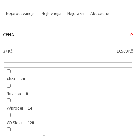
Ř
a
Nejprodávanější
Nejlevnější
Nejdražší
Abecedně
z
e
n
CENA
í
p
37
Kč
16569
Kč
r
o
d
u
k
Akce
70
t
ů
Novinka
9
Výprodej
14
VO Sleva
128