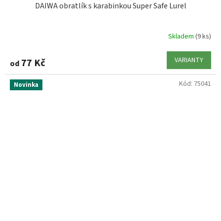
DAIWA obratlík s karabinkou Super Safe Lurel
Skladem
(9 ks)
VARIANTY
77 Kč
od
Kód:
75041
Novinka