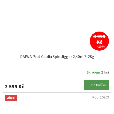
3 999
Kč
–10 %
DAIWA Prut Caldia Spin Jigger 2,40m 7-28g
Skladem
(1 ks)
Do košíku
3 599 Kč
Kód:
10303
Akce