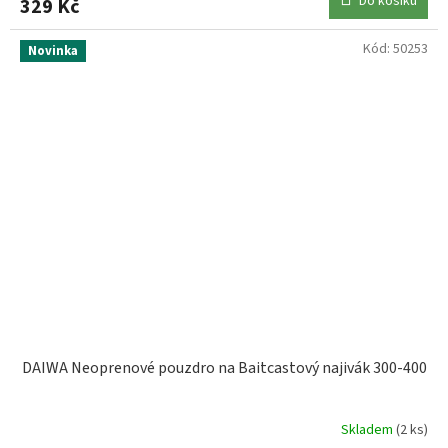
Do košíku
329 Kč
Kód:
50253
Novinka
DAIWA Neoprenové pouzdro na Baitcastový najivák 300-400
Skladem
(2 ks)