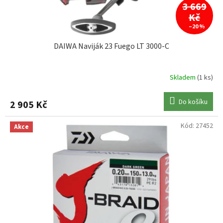
3 669
Kč
–20 %
DAIWA Naviják 23 Fuego LT 3000-C
Skladem
(1 ks)
Do košíku
2 905 Kč
Kód:
27452
Akce