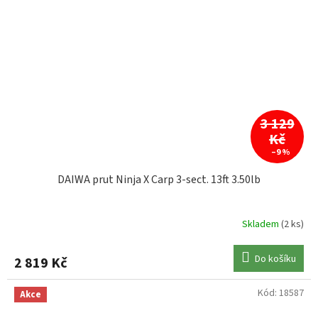
3 129
Kč
–9 %
DAIWA prut Ninja X Carp 3-sect. 13ft 3.50lb
Skladem
(2 ks)
Do košíku
2 819 Kč
Kód:
18587
Akce