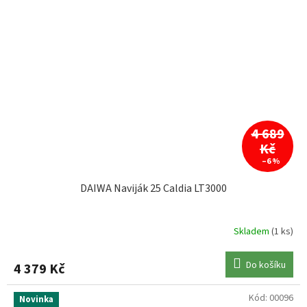
4 689
Kč
–6 %
DAIWA Naviják 25 Caldia LT3000
Skladem
(1 ks)
Do košíku
4 379 Kč
Kód:
00096
Novinka