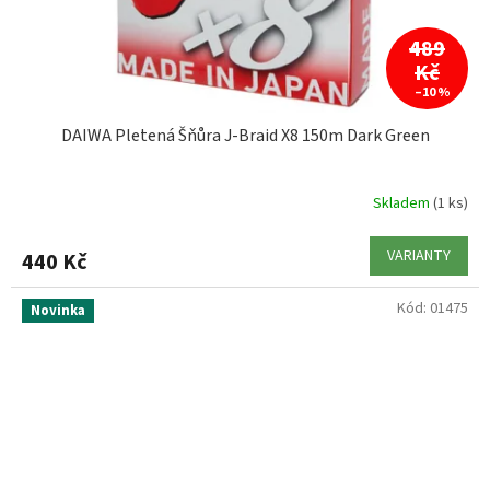
489
Kč
–10 %
DAIWA Pletená Šňůra J-Braid X8 150m Dark Green
Skladem
(1 ks)
VARIANTY
440 Kč
Kód:
01475
Novinka