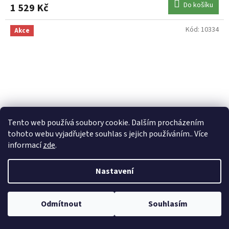
Do košíku
1 529 Kč
Kód:
10334
Akce
Tento web používá soubory cookie. Dalším procházením
tohoto webu vyjadřujete souhlas s jejich používáním.. Více
informací
zde
.
3 199
Kč
Nastavení
–10 %
DAIWA prut Caldia Spin 2,10m 7-21g
Odmítnout
Souhlasím
Skladem
(1 ks)