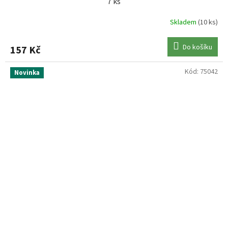
7 ks
Skladem
(10 ks)
Do košíku
157 Kč
Kód:
75042
Novinka