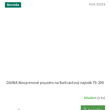
Kód:
50254
Novinka
DAIWA Neoprenové pouzdro na Baitcastový najivák 70-200
Skladem
(1 ks)