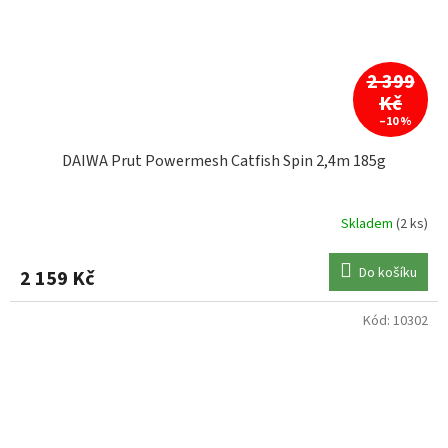
2 399
Kč
–10 %
DAIWA Prut Powermesh Catfish Spin 2,4m 185g
Skladem
(2 ks)
Do košíku
2 159 Kč
Kód:
10302