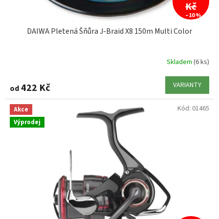
ů
Kč
–10 %
DAIWA Pletená Šňůra J-Braid X8 150m Multi Color
Skladem
(6 ks)
VARIANTY
422 Kč
od
Kód:
01465
Akce
Výprodej