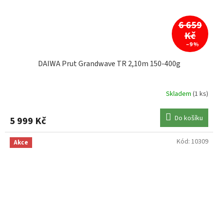
6 659
Kč
–9 %
DAIWA Prut Grandwave TR 2,10m 150-400g
Skladem
(1 ks)
Do košíku
5 999 Kč
Kód:
10309
Akce