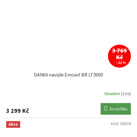
3 769
Kč
–12 %
DAIWA naviják Emcast BR LT3000
Skladem
(2 ks)
Do košíku
3 299 Kč
Kód:
00034
Akce