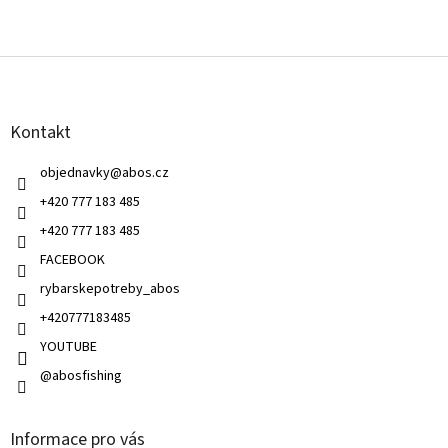
Z
á
p
a
Kontakt
t
í
objednavky
@
abos.cz
+420 777 183 485
+420 777 183 485
FACEBOOK
rybarskepotreby_abos
+420777183485
YOUTUBE
@abosfishing
Informace pro vás