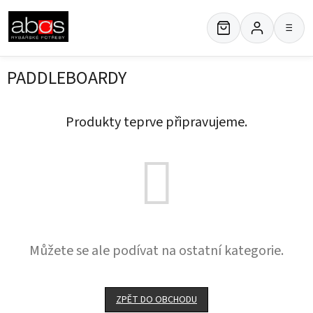
Přejít
na
≡
obsah
PADDLEBOARDY
Produkty teprve připravujeme.
Můžete se ale podívat na ostatní kategorie.
ZPĚT DO OBCHODU