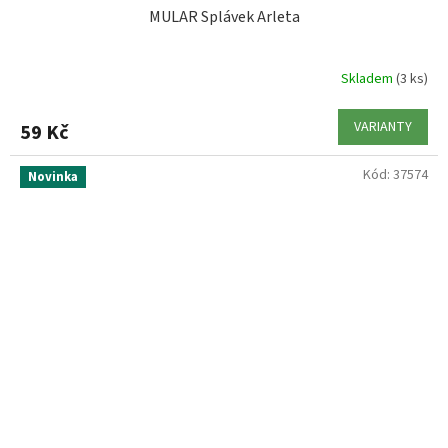
MULAR Splávek Arleta
SENSAS
5
SHAKESPEARE
1
Skladem
(3 ks)
VARIANTY
59 Kč
SHIMANO
1
Kód:
37574
Novinka
SPRO
2
STARBAITS
4
STROFT
4
SURETTI
1
TIM
1
TRAPER
4