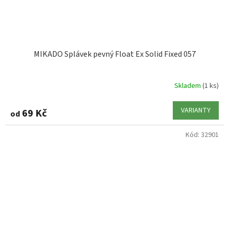
MIKADO Splávek pevný Float Ex Solid Fixed 057
Skladem
(1 ks)
VARIANTY
69 Kč
od
Kód:
32901