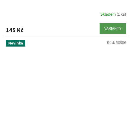
Skladem
(1 ks)
VARIANTY
145 Kč
Kód:
50986
Novinka