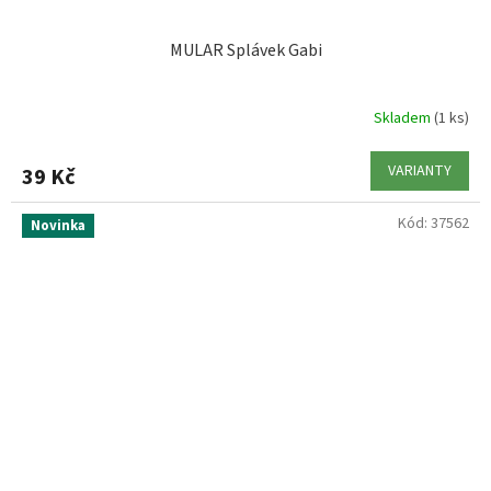
MULAR Splávek Gabi
ZEBCO
1
Skladem
(1 ks)
VARIANTY
39 Kč
Kód:
37562
Novinka