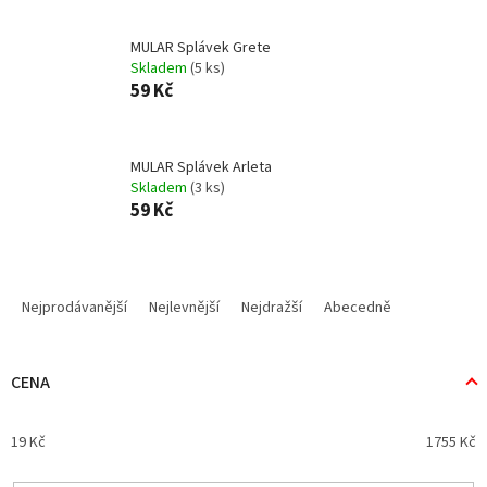
MULAR Splávek Grete
Skladem
(5 ks)
59 Kč
MULAR Splávek Arleta
Skladem
(3 ks)
59 Kč
Ř
a
Nejprodávanější
Nejlevnější
Nejdražší
Abecedně
z
e
n
CENA
í
p
19
Kč
1755
Kč
r
o