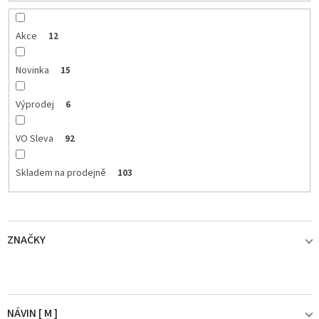
d
u
k
Akce
12
t
ů
Novinka
15
Výprodej
6
VO Sleva
92
Skladem na prodejně
103
ZNAČKY
ABOS
1
NÁVIN [ M ]