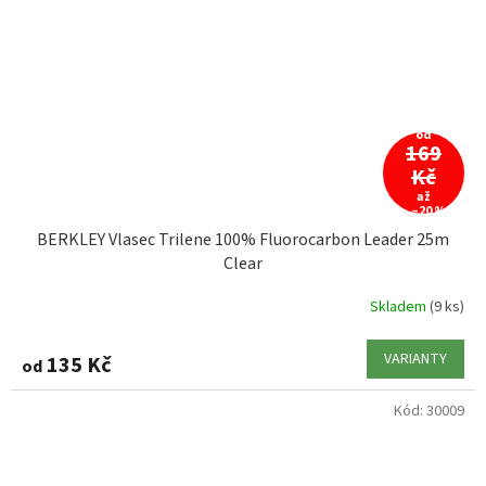
od
169
Kč
až
–20 %
BERKLEY Vlasec Trilene 100% Fluorocarbon Leader 25m
Clear
Skladem
(9 ks)
VARIANTY
135 Kč
od
Kód:
30009