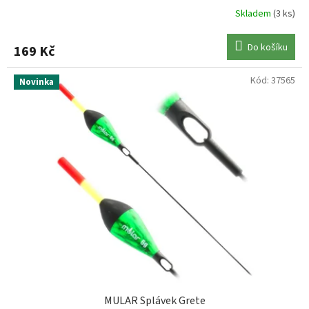
Skladem
(3 ks)
DELPHIN
2
Do košíku
169 Kč
GAMAKATSU
5
Kód:
37565
Novinka
GIANTS FISHING
1
GREYS
1
CHYTIL
2
KASTL
2
KORDA
2
KORUM
6
MULAR Splávek Grete