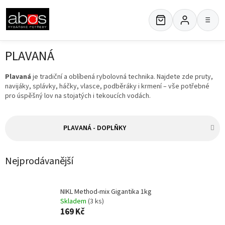
Přejít
na
≡
obsah
PLAVANÁ
Plavaná
je tradiční a oblíbená rybolovná technika. Najdete zde pruty,
navijáky, splávky, háčky, vlasce, podběráky i krmení – vše potřebné
pro úspěšný lov na stojatých i tekoucích vodách.
PLAVANÁ - DOPLŇKY
Nejprodávanější
NIKL Method-mix Gigantika 1kg
Skladem
(3 ks)
169 Kč