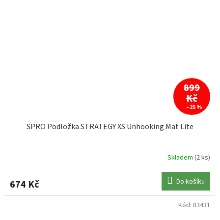
899
Kč
–25 %
SPRO Podložka STRATEGY XS Unhooking Mat Lite
Skladem
(2 ks)
Do košíku
674 Kč
Kód:
83431