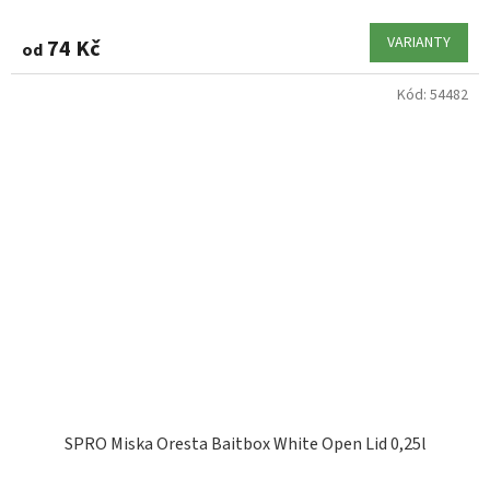
VARIANTY
74 Kč
od
Kód:
54482
SPRO Miska Oresta Baitbox White Open Lid 0,25l