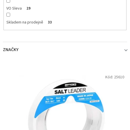
VO Sleva
29
Skladem na prodejně
33
ZNAČKY
SPRO
33
V
Kód:
25610
ý
p
i
s
p
r
o
d