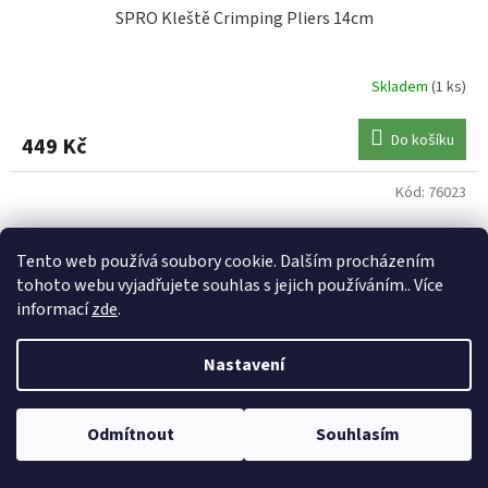
SPRO Kleště Crimping Pliers 14cm
Skladem
(1 ks)
Do košíku
449 Kč
Kód:
76023
Tento web používá soubory cookie. Dalším procházením
tohoto webu vyjadřujete souhlas s jejich používáním.. Více
informací
zde
.
Nastavení
Odmítnout
Souhlasím