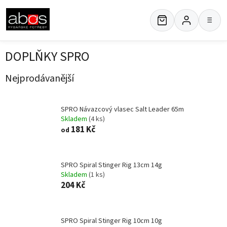
Přejít
na
≡
obsah
DOPLŇKY SPRO
Nejprodávanější
SPRO Návazcový vlasec Salt Leader 65m
Skladem
(4 ks)
181 Kč
od
SPRO Spiral Stinger Rig 13cm 14g
Skladem
(1 ks)
204 Kč
SPRO Spiral Stinger Rig 10cm 10g