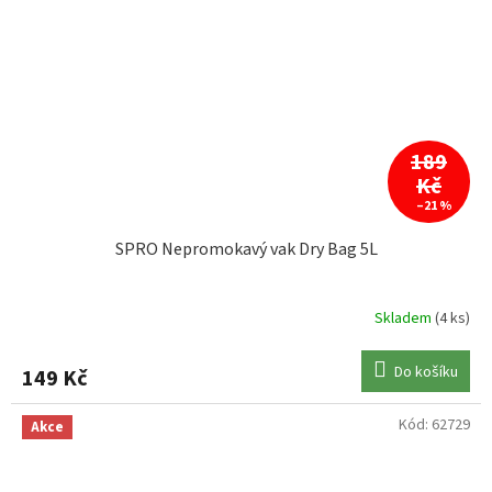
189
Kč
–21 %
SPRO Nepromokavý vak Dry Bag 5L
Skladem
(4 ks)
Do košíku
149 Kč
Kód:
62729
Akce