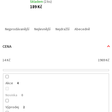
Skladem
(2 ks)
189 Kč
Ř
a
Nejprodávanější
Nejlevnější
Nejdražší
Abecedně
z
e
n
CENA
í
p
14
Kč
1969
Kč
r
o
d
u
k
Akce
4
t
ů
Novinka
0
Výprodej
2