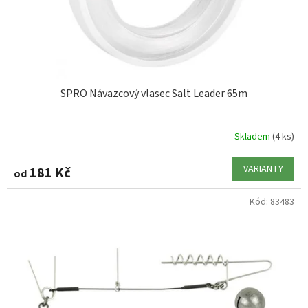
u
k
t
ů
SPRO Návazcový vlasec Salt Leader 65m
Skladem
(4 ks)
VARIANTY
181 Kč
od
Kód:
83483