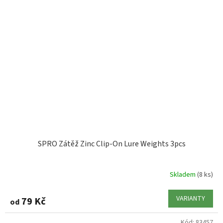
SPRO Zátěž Zinc Clip-On Lure Weights 3pcs
Skladem
(8 ks)
VARIANTY
79 Kč
od
Kód:
83457