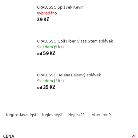
CRALUSSO Splávek Kevin
Vyprodáno
39 Kč
CRALUSSO Golf Fiber Glass Stem splávek
Skladem
(5 ks)
59 Kč
od
CRALUSSO Helena Balsový splávek
Skladem
(2 ks)
35 Kč
od
Ř
a
Nejprodávanější
Nejlevnější
Nejdražší
Abecedně
z
e
n
CENA