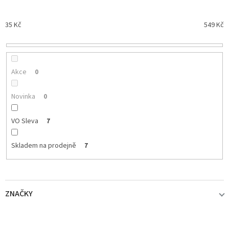
í
p
35
Kč
549
Kč
r
o
d
u
k
Akce
0
t
ů
Novinka
0
VO Sleva
7
Skladem na prodejně
7
ZNAČKY