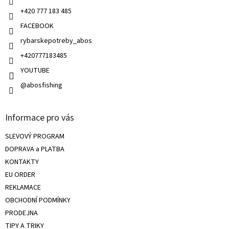
k
+420 777 183 485
y
v
FACEBOOK
ý
rybarskepotreby_abos
p
i
+420777183485
s
u
YOUTUBE
@abosfishing
Informace pro vás
SLEVOVÝ PROGRAM
DOPRAVA a PLATBA
KONTAKTY
EU ORDER
REKLAMACE
OBCHODNÍ PODMÍNKY
PRODEJNA
TIPY A TRIKY