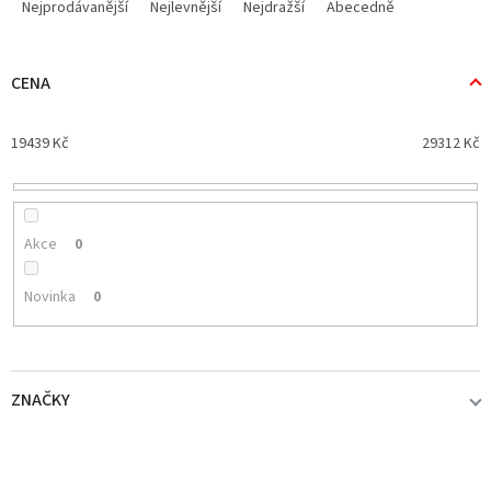
a
Nejprodávanější
Nejlevnější
Nejdražší
Abecedně
z
e
n
CENA
í
p
19439
Kč
29312
Kč
r
o
d
u
k
Akce
0
t
ů
Novinka
0
ZNAČKY
SIMRAD
2