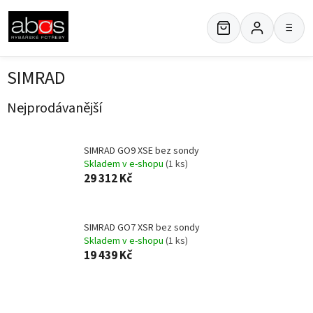
Přejít
na
≡
obsah
SIMRAD
Nejprodávanější
SIMRAD GO9 XSE bez sondy
Skladem v e-shopu
(1 ks)
29 312 Kč
SIMRAD GO7 XSR bez sondy
Skladem v e-shopu
(1 ks)
19 439 Kč
Ř