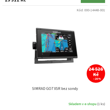
29 312 Kč
Kód:
000-14448-001
24 528
Kč
–20 %
SIMRAD GO7 XSR bez sondy
Skladem v e-shopu
(1 ks)