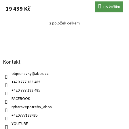
Do košíku
19 439 Kč
2
položek celkem
O
v
l
Z
á
á
d
p
a
a
c
Kontakt
t
í
í
p
objednavky
@
abos.cz
r
v
+420 777 183 485
k
+420 777 183 485
y
v
FACEBOOK
ý
rybarskepotreby_abos
p
i
+420777183485
s
u
YOUTUBE