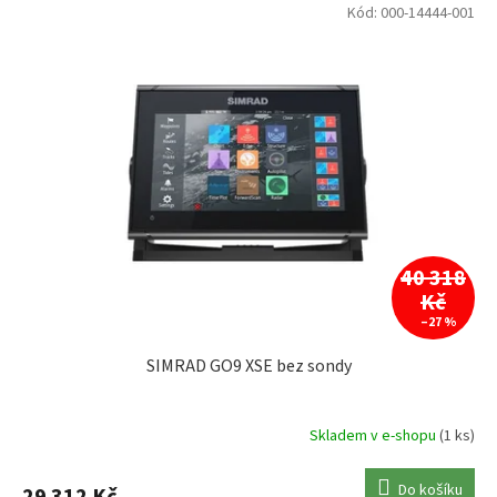
V
Kód:
000-14444-001
ý
p
i
s
p
r
o
d
u
k
t
40 318
ů
Kč
–27 %
SIMRAD GO9 XSE bez sondy
Skladem v e-shopu
(1 ks)
Do košíku