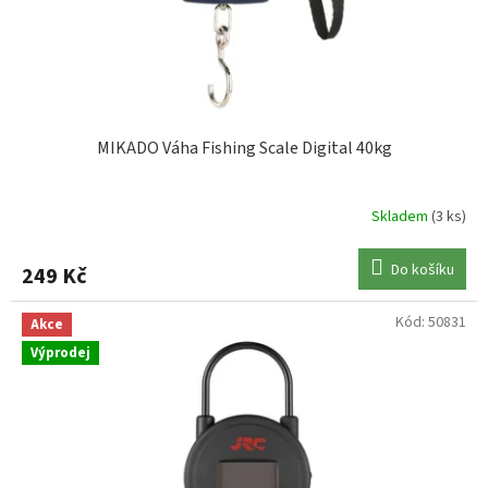
u
k
t
ů
MIKADO Váha Fishing Scale Digital 40kg
Skladem
(3 ks)
Do košíku
249 Kč
Kód:
50831
Akce
Výprodej