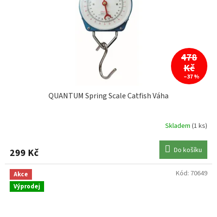
478
Kč
–37 %
QUANTUM Spring Scale Catfish Váha
Skladem
(1 ks)
Do košíku
299 Kč
Kód:
70649
Akce
Výprodej