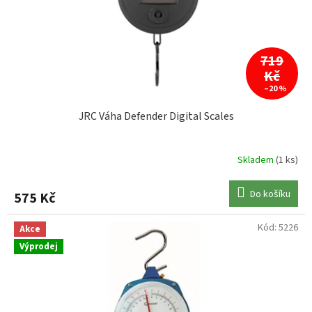
719
Kč
–20 %
JRC Váha Defender Digital Scales
Skladem
(1 ks)
Do košíku
575 Kč
Kód:
5226
Akce
Výprodej