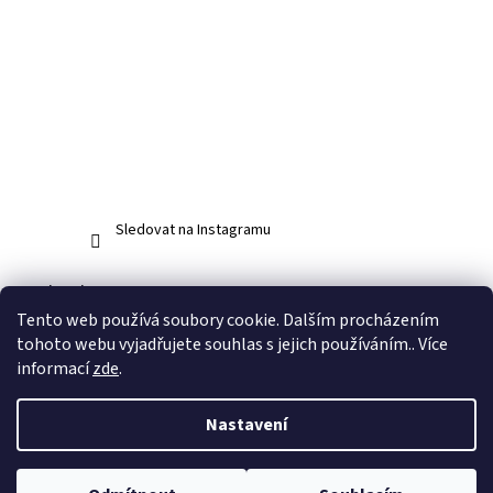
Sledovat na Instagramu
Facebook
Tento web používá soubory cookie. Dalším procházením
tohoto webu vyjadřujete souhlas s jejich používáním.. Více
informací
zde
.
Vytvořil Shoptet
Nastavení
Copyright 2026
www.abos.cz
. Všechna práva vyhrazena.
Upravit