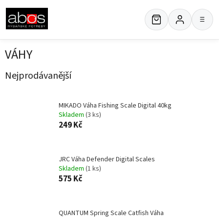
Přejít
na
≡
obsah
VÁHY
Nejprodávanější
MIKADO Váha Fishing Scale Digital 40kg
Skladem
(3 ks)
249 Kč
JRC Váha Defender Digital Scales
Skladem
(1 ks)
575 Kč
QUANTUM Spring Scale Catfish Váha