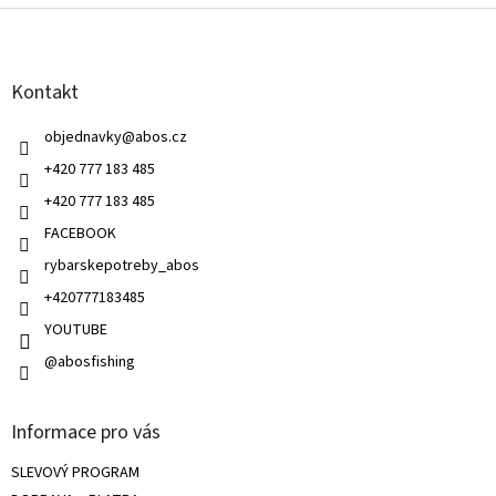
á
á
d
p
a
a
c
Kontakt
t
í
í
p
objednavky
@
abos.cz
r
v
+420 777 183 485
k
+420 777 183 485
y
v
FACEBOOK
ý
rybarskepotreby_abos
p
i
+420777183485
s
u
YOUTUBE
@abosfishing
Informace pro vás
SLEVOVÝ PROGRAM