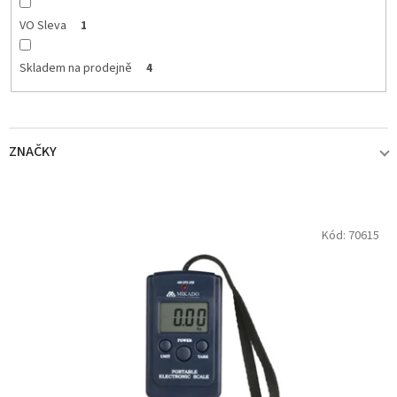
VO Sleva
1
Skladem na prodejně
4
ZNAČKY
GRAFF
1
V
Kód:
70615
ý
p
JRC
1
i
s
MIKADO
1
p
r
QUANTUM
1
o
d