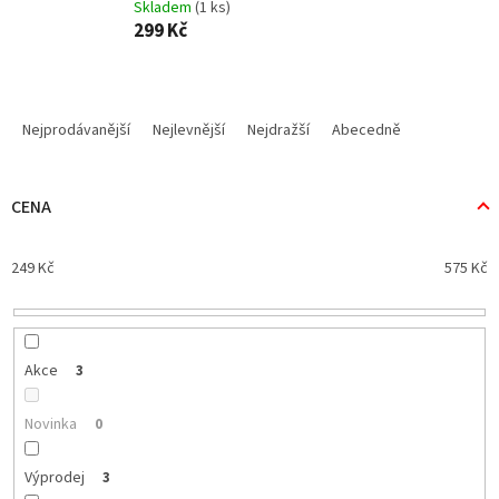
Skladem
(1 ks)
299 Kč
Ř
a
Nejprodávanější
Nejlevnější
Nejdražší
Abecedně
z
e
n
CENA
í
p
249
Kč
575
Kč
r
o
d
u
k
Akce
3
t
ů
Novinka
0
Výprodej
3