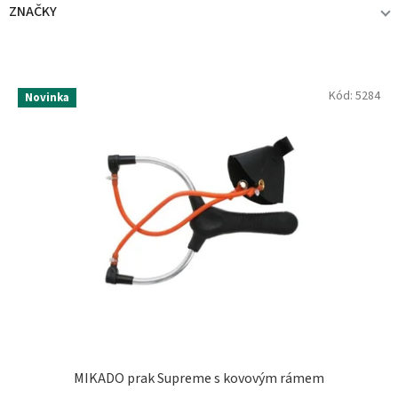
ZNAČKY
GIANTS FISHING
1
V
Kód:
5284
Novinka
ý
p
MIKADO
1
i
s
p
r
o
d
u
k
t
ů
MIKADO prak Supreme s kovovým rámem