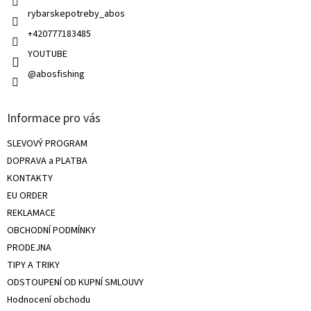
ý
rybarskepotreby_abos
p
i
+420777183485
s
u
YOUTUBE
@abosfishing
Informace pro vás
SLEVOVÝ PROGRAM
DOPRAVA a PLATBA
KONTAKTY
EU ORDER
REKLAMACE
OBCHODNÍ PODMÍNKY
PRODEJNA
TIPY A TRIKY
ODSTOUPENÍ OD KUPNÍ SMLOUVY
Hodnocení obchodu