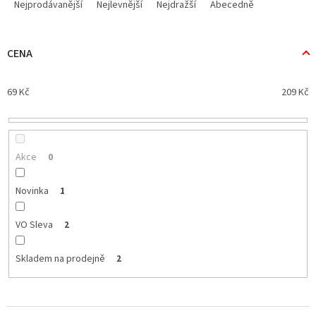
a
Nejprodávanější
Nejlevnější
Nejdražší
Abecedně
z
e
n
CENA
í
p
69
Kč
209
Kč
r
o
d
u
k
Akce
0
t
ů
Novinka
1
VO Sleva
2
Skladem na prodejně
2