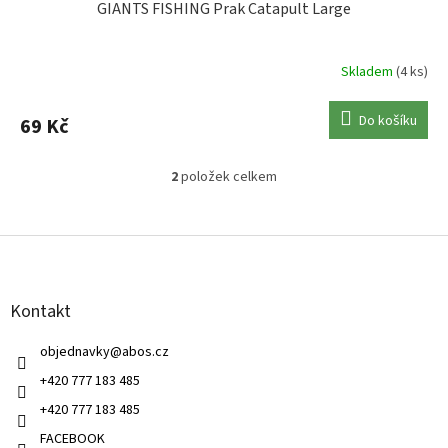
GIANTS FISHING Prak Catapult Large
Skladem
(4 ks)
Do košíku
69 Kč
2
položek celkem
O
v
l
Z
á
á
d
p
a
a
c
Kontakt
t
í
í
p
objednavky
@
abos.cz
r
v
+420 777 183 485
k
+420 777 183 485
y
v
FACEBOOK