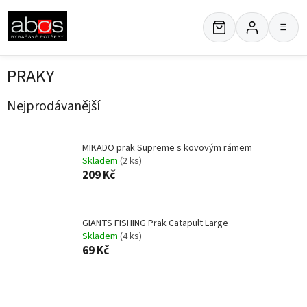
Přejít
na
≡
obsah
PRAKY
Nejprodávanější
MIKADO prak Supreme s kovovým rámem
Skladem
(2 ks)
209 Kč
GIANTS FISHING Prak Catapult Large
Skladem
(4 ks)
69 Kč
Ř