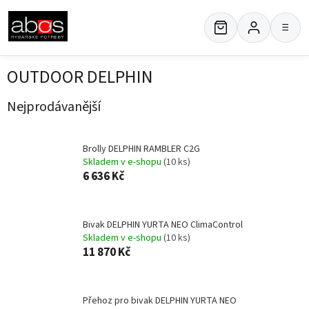
Přejít
na
≡
obsah
OUTDOOR DELPHIN
Nejprodávanější
Brolly DELPHIN RAMBLER C2G
Skladem v e-shopu
(10 ks)
6 636 Kč
Bivak DELPHIN YURTA NEO ClimaControl
Skladem v e-shopu
(10 ks)
11 870 Kč
Přehoz pro bivak DELPHIN YURTA NEO