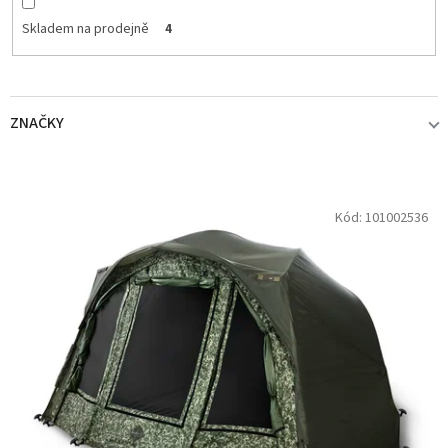
Skladem na prodejně
4
ZNAČKY
DELPHIN
23
V
Kód:
101002536
ý
p
i
s
p
r
o
d
u
k