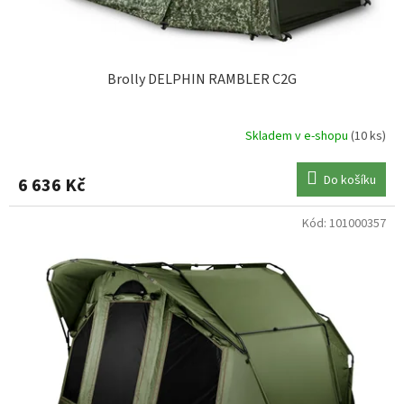
t
ů
Brolly DELPHIN RAMBLER C2G
Skladem v e-shopu
(10 ks)
Do košíku
6 636 Kč
Kód:
101000357