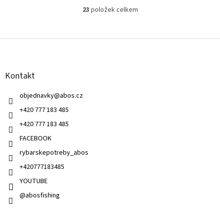
23
položek celkem
O
v
l
Z
á
á
d
p
a
a
c
Kontakt
t
í
í
p
objednavky
@
abos.cz
r
v
+420 777 183 485
k
+420 777 183 485
y
v
FACEBOOK
ý
rybarskepotreby_abos
p
i
+420777183485
s
u
YOUTUBE
@abosfishing