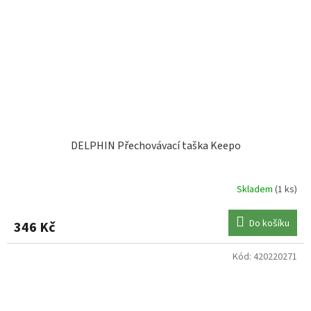
DELPHIN Přechovávací taška Keepo
Skladem
(1 ks)
Do košíku
346 Kč
Kód:
420220271