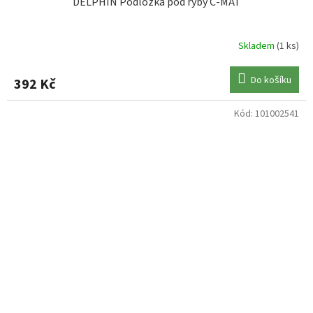
DELPHIN Podložka pod ryby C-MAT
Skladem
(1 ks)
Do košíku
392 Kč
Kód:
101002541