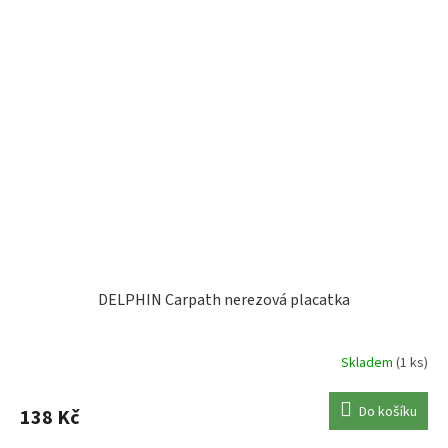
DELPHIN Carpath nerezová placatka
Skladem
(1 ks)
Do košíku
138 Kč