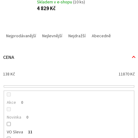
Skladem v e-shopu
(10 ks)
4 829 Kč
Ř
a
Nejprodávanější
Nejlevnější
Nejdražší
Abecedně
z
e
n
CENA
í
p
138
Kč
11870
Kč
r
o
d
u
k
Akce
0
t
ů
Novinka
0
VO Sleva
11