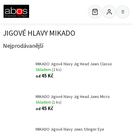
Přejít
na
≡
obsah
JIGOVÉ HLAVY MIKADO
Nejprodávanější
MIKADO Jigové hlavy Jig Head Jaws Classic
Skladem
(2 ks)
45 Kč
od
MIKADO Jigové hlavy Jig Head Jaws Micro
Skladem
(1 ks)
45 Kč
od
MIKADO Jigové hlavy Jaws Stinger Eye