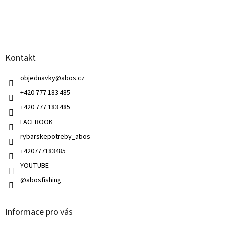
v
l
Z
á
á
d
p
a
a
c
Kontakt
t
í
í
p
objednavky
@
abos.cz
r
v
+420 777 183 485
k
+420 777 183 485
y
v
FACEBOOK
ý
rybarskepotreby_abos
p
i
+420777183485
s
u
YOUTUBE
@abosfishing
Informace pro vás