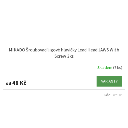
MIKADO Šroubovací jigové hlavičky Lead Head JAWS With
Screw 3ks
Skladem
(7 ks)
VARIANTY
48 Kč
od
Kód:
26936