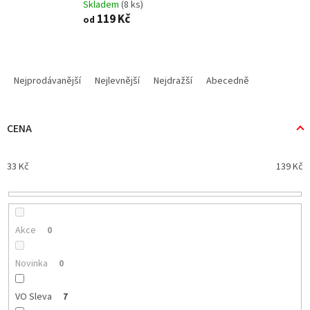
Skladem
(8 ks)
119 Kč
od
Ř
a
Nejprodávanější
Nejlevnější
Nejdražší
Abecedně
z
e
n
CENA
í
p
33
Kč
139
Kč
r
o
d
u
k
Akce
0
t
ů
Novinka
0
VO Sleva
7