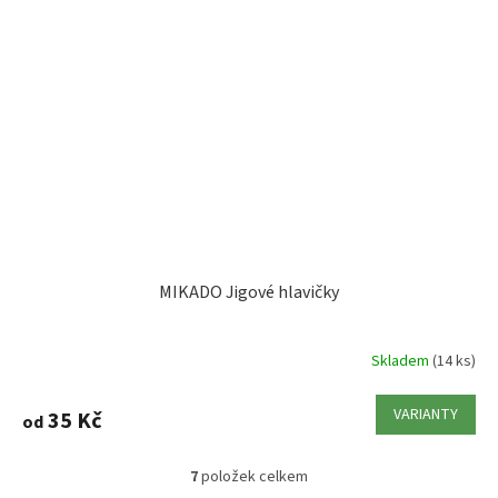
MIKADO Jigové hlavičky
Skladem
(14 ks)
VARIANTY
35 Kč
od
7
položek celkem
O