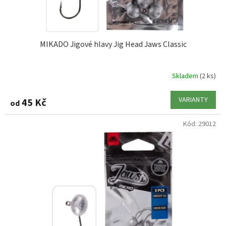
t
ů
MIKADO Jigové hlavy Jig Head Jaws Classic
Skladem
(2 ks)
VARIANTY
45 Kč
od
Kód:
29012