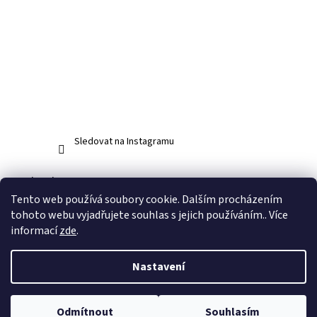
Sledovat na Instagramu
Facebook
Tento web používá soubory cookie. Dalším procházením
tohoto webu vyjadřujete souhlas s jejich používáním.. Více
informací
zde
.
Vytvořil Shoptet
Nastavení
Copyright 2026
www.abos.cz
. Všechna práva vyhrazena.
Upravit
Odmítnout
Souhlasím
nastavení cookies