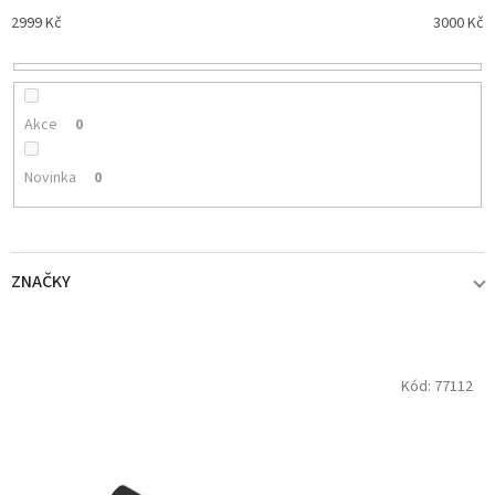
p
2999
Kč
3000
Kč
r
o
d
u
k
Akce
0
t
ů
Novinka
0
ZNAČKY
FLAJZAR
1
V
Kód:
77112
ý
p
i
s