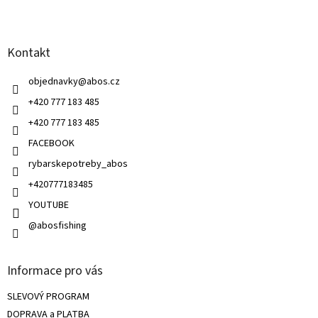
á
á
d
p
a
a
c
Kontakt
t
í
í
p
objednavky
@
abos.cz
r
v
+420 777 183 485
k
+420 777 183 485
y
v
FACEBOOK
ý
rybarskepotreby_abos
p
i
+420777183485
s
u
YOUTUBE
@abosfishing
Informace pro vás
SLEVOVÝ PROGRAM
DOPRAVA a PLATBA