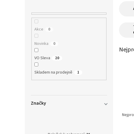
n
í
p
a
n
Akce
0
e
l
Novinka
0
Nejpr
VO Sleva
20
Skladem na prodejně
1
Značky
Ř
a
Nejpro
z
KINETIC
e
1
V