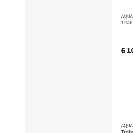
AQUA 
TRAK
6 1
AQUA 
Trist