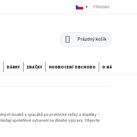
Přihlášení
NÁKUPNÍ
Prázdný košík
KOŠÍK
U
DÁRKY
ZNAČKY
HODNOCENÍ OBCHODU
O NÁS
ných bivaků a spacáků po praktické tašky a doplňky –
 hledají spolehlivé vybavení na dlouhé výpravy. Objevte