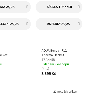
VAKY AQUA
KŘESLA TRAKKER
LEČENÍ AQUA
DOPLŇKY AQUA
AQUA Bunda - F12
acket
Thermal Jacket
TRAKKER
pu
Skladem v e-shopu
(4 ks)
3 899 Kč
21
položek celkem