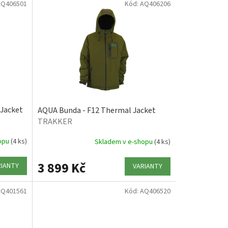
AQ406501
Kód:
AQ406206
 Jacket
AQUA Bunda - F12 Thermal Jacket
TRAKKER
hopu
(4 ks)
Skladem v e-shopu
(4 ks)
3 899 Kč
RIANTY
VARIANTY
AQ401561
Kód:
AQ406520