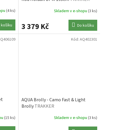
hopu
(4 ks)
Skladem v e-shopu
(3 ks)
3 379 Kč
 košíku
Do košíku
AQ406109
Kód:
AQ402301
et
AQUA Brolly - Camo Fast & Light
Brolly
TRAKKER
opu
(15 ks)
Skladem v e-shopu
(3 ks)