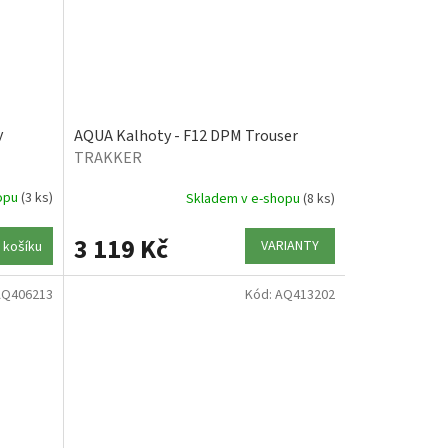
y
AQUA Kalhoty - F12 DPM Trouser
TRAKKER
hopu
(3 ks)
Skladem v e-shopu
(8 ks)
3 119 Kč
VARIANTY
 košíku
AQ406213
Kód:
AQ413202