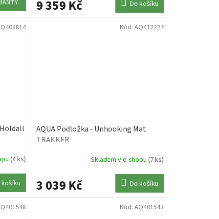
9 359 Kč
RIANTY
Do košíku
AQ404814
Kód:
AQ412227
 Holdall
AQUA Podložka - Unhooking Mat
TRAKKER
hopu
(4 ks)
Skladem v e-shopu
(7 ks)
3 039 Kč
 košíku
Do košíku
AQ401548
Kód:
AQ401543