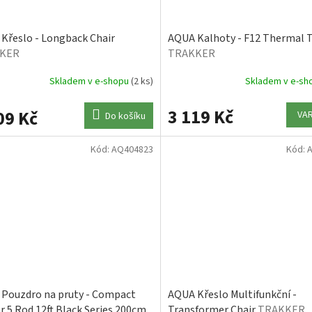
Křeslo - Longback Chair
AQUA Kalhoty - F12 Thermal 
KER
TRAKKER
Skladem v e-shopu
(2 ks)
Skladem v e-s
3 119 Kč
09 Kč
VA
Do košíku
Kód:
AQ404823
Kód:
Pouzdro na pruty - Compact
AQUA Křeslo Multifunkční -
ar 5 Rod 12ft Black Series 200cm
Transformer Chair
TRAKKER