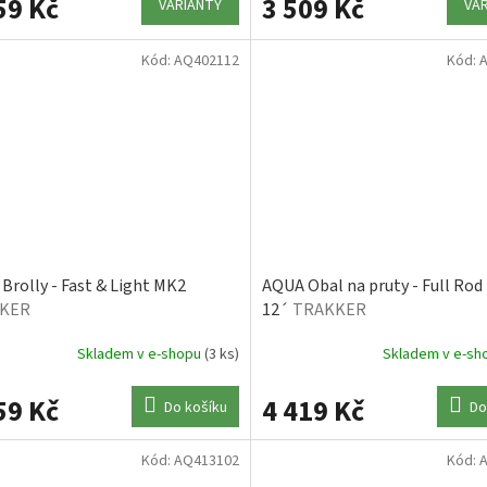
59 Kč
3 509 Kč
VARIANTY
VA
Kód:
AQ402112
Kód:
Brolly - Fast & Light MK2
AQUA Obal na pruty - Full Rod
KER
12´
TRAKKER
Skladem v e-shopu
(3 ks)
Skladem v e-s
59 Kč
4 419 Kč
Do košíku
Do
Kód:
AQ413102
Kód: