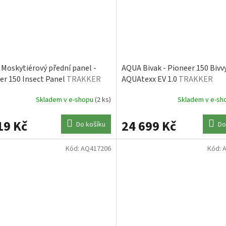
Moskytiérový přední panel -
AQUA Bivak - Pioneer 150 Bivv
er 150 Insect Panel
TRAKKER
AQUAtexx EV 1.0
TRAKKER
Skladem v e-shopu
(2 ks)
Skladem v e-s
19 Kč
24 699 Kč
Do košíku
Do
Kód:
AQ417206
Kód: