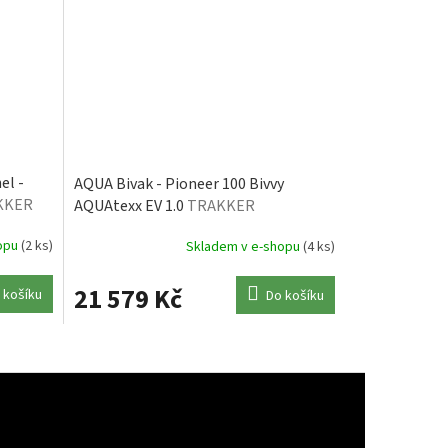
el -
AQUA Bivak - Pioneer 100 Bivvy
KKER
AQUAtexx EV 1.0
TRAKKER
hopu
(2 ks)
Skladem v e-shopu
(4 ks)
21 579 Kč
 košíku
Do košíku