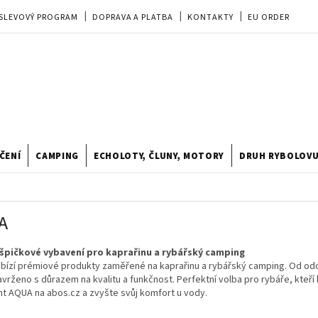
SLEVOVÝ PROGRAM
DOPRAVA A PLATBA
KONTAKTY
EU ORDER
REKLAMACE
OBCHODNÍ PODMÍNKY
PRODEJNA
TIPY A TRIKY
ODSTOUPENÍ OD KUPNÍ SMLOUVY
HODNOCENÍ OBCHODU
ČENÍ
CAMPING
ECHOLOTY, ČLUNY, MOTORY
DRUH RYBOLOV
A
špičkové vybavení pro kaprařinu a rybářský camping
bízí prémiové produkty zaměřené na kaprařinu a rybářský camping. Od odol
avrženo s důrazem na kvalitu a funkčnost. Perfektní volba pro rybáře, kteří
t AQUA na abos.cz a zvyšte svůj komfort u vody.