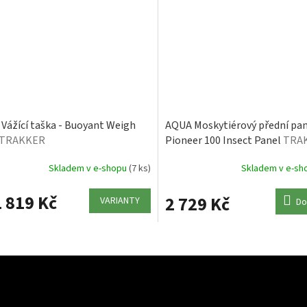
Vážící taška - Buoyant Weigh
AQUA Moskytiérový přední pan
TRAKKER
Pioneer 100 Insect Panel
TRA
Skladem v e-shopu
(7 ks)
Skladem v e-s
 819 Kč
2 729 Kč
VARIANTY
Do
O
v
l
á
d
a