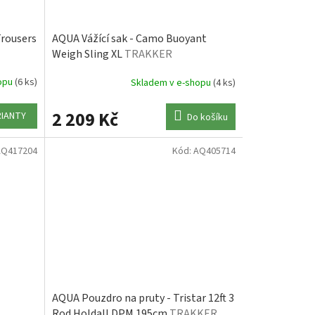
Trousers
AQUA Vážící sak - Camo Buoyant
Weigh Sling XL
TRAKKER
hopu
(6 ks)
Skladem v e-shopu
(4 ks)
2 209 Kč
RIANTY
Do košíku
AQ417204
Kód:
AQ405714
AQUA Pouzdro na pruty - Tristar 12ft 3
Rod Holdall DPM 195cm
TRAKKER