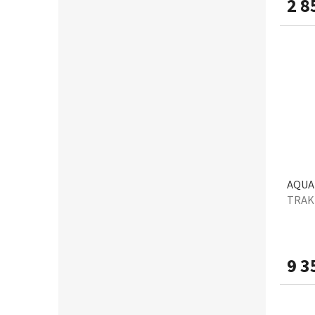
2 8
AQUA 
TRAK
9 3