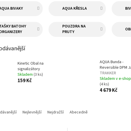
AQUA BIVAKY
AQUA KŘESLA
BI
TAŠKY BATOHY
POUZDRA NA
OB
ORGANIZERY
PRUTY
odávanější
AQUA Bunda -
Kinetic Obal na
Reversible DPM J
signalizátory
TRAKKER
Skladem
(3 ks)
Skladem v e-sho
159 Kč
(4 ks)
4 679 Kč
dávanější
Nejlevnější
Nejdražší
Abecedně