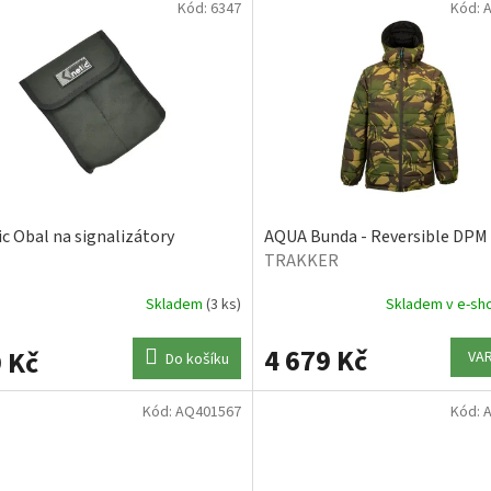
Kód:
6347
Kód:
ic Obal na signalizátory
AQUA Bunda - Reversible DPM
TRAKKER
Skladem
(3 ks)
Skladem v e-s
4 679 Kč
 Kč
VA
Do košíku
Kód:
AQ401567
Kód: