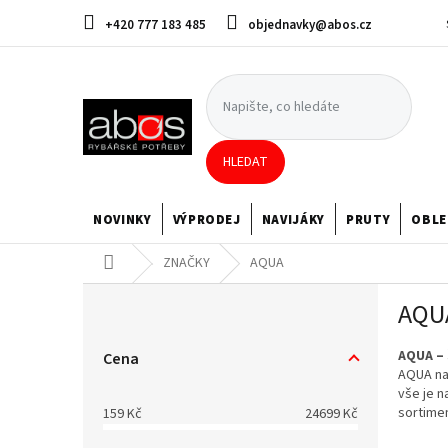
Přejít
+420 777 183 485
objednavky@abos.cz
na
obsah
HLEDAT
NOVINKY
VÝPRODEJ
NAVIJÁKY
PRUTY
OBLE
Domů
ZNAČKY
AQUA
P
AQU
o
s
AQUA – 
t
Cena
AQUA na
r
vše je n
a
sortimen
159
Kč
24699
Kč
n