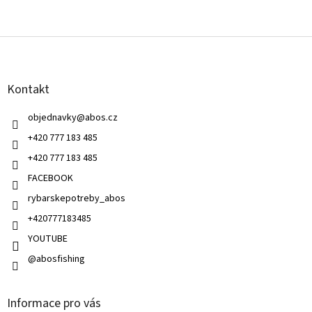
Z
á
p
a
Kontakt
t
í
objednavky
@
abos.cz
+420 777 183 485
+420 777 183 485
FACEBOOK
rybarskepotreby_abos
+420777183485
YOUTUBE
@abosfishing
Informace pro vás