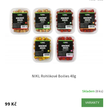
ý
p
i
s
p
r
o
d
u
k
t
ů
NIKL Rohlikové Boilies 40g
Skladem
(6 ks)
VARIANTY
99 Kč