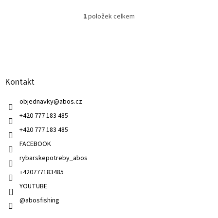
1
položek celkem
O
v
l
Z
á
á
d
p
a
a
c
Kontakt
t
í
í
p
objednavky
@
abos.cz
r
v
+420 777 183 485
k
+420 777 183 485
y
v
FACEBOOK
ý
rybarskepotreby_abos
p
i
+420777183485
s
u
YOUTUBE
@abosfishing