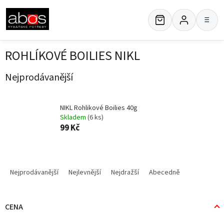
Přejít
na
≡
obsah
ROHLÍKOVÉ BOILIES NIKL
Nejprodávanější
NIKL Rohlikové Boilies 40g
Skladem
(6 ks)
99 Kč
Ř
a
Nejprodávanější
Nejlevnější
Nejdražší
Abecedně
z
e
n
CENA
í