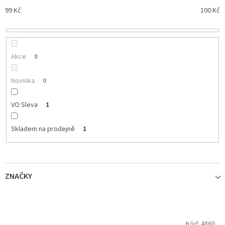
p
99
Kč
100
Kč
r
o
d
u
k
Akce
0
t
ů
Novinka
0
VO Sleva
1
Skladem na prodejně
1
ZNAČKY
NIKL
1
V
Kód:
4860