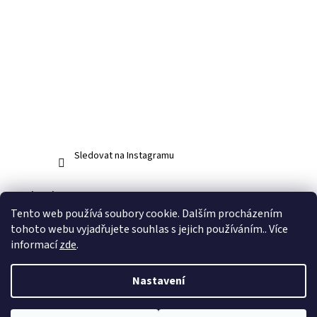
Sledovat na Instagramu
Facebook
Tento web používá soubory cookie. Dalším procházením
tohoto webu vyjadřujete souhlas s jejich používáním.. Více
informací
zde
.
Vytvořil Shoptet
Nastavení
Copyright 2026
www.abos.cz
. Všechna práva vyhrazena.
Upravit