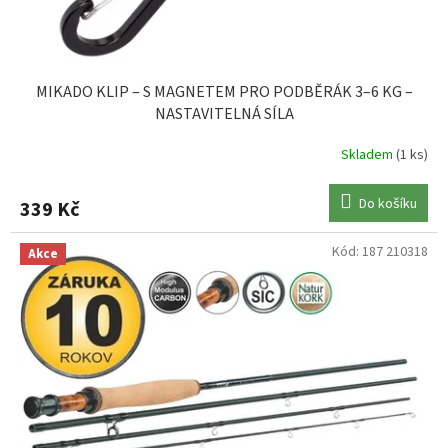
MIKADO KLIP – S MAGNETEM PRO PODBĚRÁK 3–6 KG –
NASTAVITELNÁ SÍLA
Skladem
(1 ks)
Do košíku
339 Kč
Kód:
187 210318
Akce