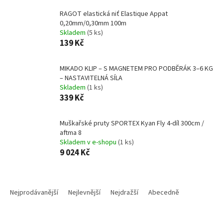
RAGOT elastická niť Elastique Appat
0,20mm/0,30mm 100m
Skladem
(5 ks)
139 Kč
MIKADO KLIP – S MAGNETEM PRO PODBĚRÁK 3–6 KG
– NASTAVITELNÁ SÍLA
Skladem
(1 ks)
339 Kč
Muškařské pruty SPORTEX Kyan Fly 4-díl 300cm /
aftma 8
Skladem v e-shopu
(1 ks)
9 024 Kč
Ř
a
Nejprodávanější
Nejlevnější
Nejdražší
Abecedně
z
e