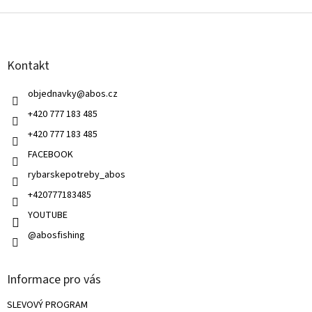
l
Z
á
á
d
p
a
a
c
Kontakt
t
í
í
p
objednavky
@
abos.cz
r
v
+420 777 183 485
k
+420 777 183 485
y
v
FACEBOOK
ý
rybarskepotreby_abos
p
i
+420777183485
s
u
YOUTUBE
@abosfishing
Informace pro vás
SLEVOVÝ PROGRAM