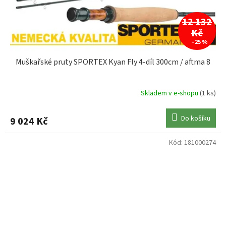
12 132
Kč
–25 %
Muškařské pruty SPORTEX Kyan Fly 4-díl 300cm / aftma 8
Skladem v e-shopu
(1 ks)
Do košíku
9 024 Kč
Kód:
181000274