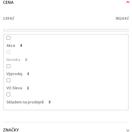
n
CENA
í
p
139
Kč
9024
Kč
r
o
d
u
k
Akce
4
t
ů
Novinka
0
Výprodej
3
VO Sleva
2
Skladem na prodejně
5
ZNAČKY