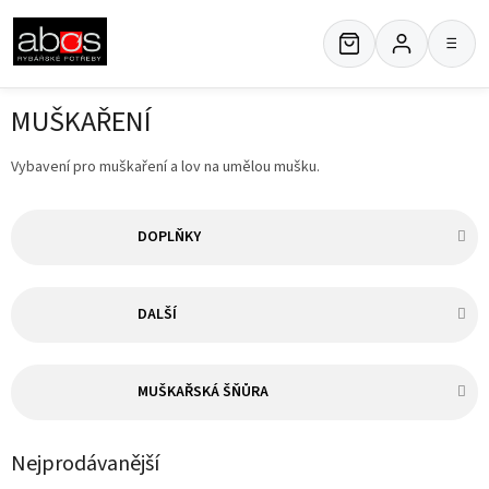
Přejít
na
≡
obsah
MUŠKAŘENÍ
Vybavení pro muškaření a lov na umělou mušku.
DOPLŇKY
DALŠÍ
MUŠKAŘSKÁ ŠŇŮRA
Nejprodávanější