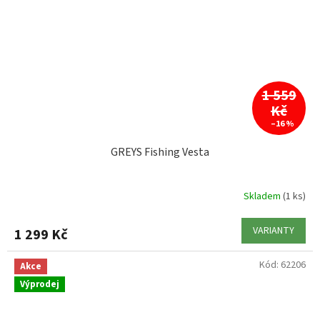
1 559
Kč
–16 %
GREYS Fishing Vesta
Skladem
(1 ks)
VARIANTY
1 299 Kč
Kód:
62206
Akce
Výprodej