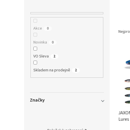
n
í
p
a
Ř
n
Akce
0
a
e
Nejpro
z
l
Novinka
0
e
V
n
ý
í
VO Sleva
2
p
p
i
r
Skladem na prodejně
2
s
o
p
d
r
u
o
k
Značky
d
t
u
ů
JAXON
k
Lures
t
JAXON
2
ů