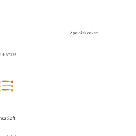
2
položek celkem
ód:
87335
sa Soft