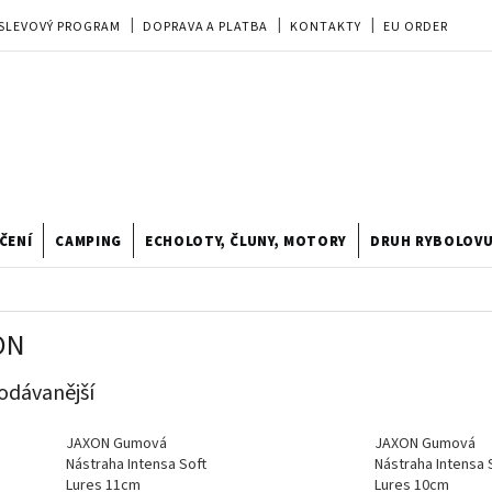
SLEVOVÝ PROGRAM
DOPRAVA A PLATBA
KONTAKTY
EU ORDER
REKLAMACE
OBCHODNÍ PODMÍNKY
PRODEJNA
TIPY A TRIKY
ODSTOUPENÍ OD KUPNÍ SMLOUVY
HODNOCENÍ OBCHODU
ČENÍ
CAMPING
ECHOLOTY, ČLUNY, MOTORY
DRUH RYBOLOV
ON
odávanější
JAXON Gumová
JAXON Gumová
Nástraha Intensa Soft
Nástraha Intensa 
Lures 11cm
Lures 10cm