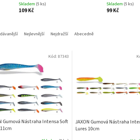
Skladem
(5 ks)
Skladem
(5 ks)
109 Kč
99 Kč
dávanější
Nejlevnější
Nejdražší
Abecedně
Kód:
87343
K
 Gumová Nástraha Intensa Soft
JAXON Gumová Nástraha Inten
 11cm
Lures 10cm