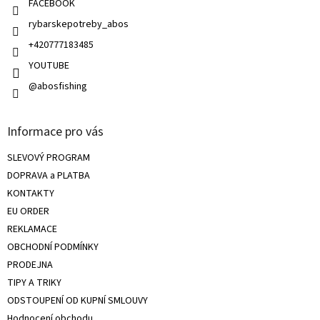
FACEBOOK
ý
rybarskepotreby_abos
p
i
+420777183485
s
u
YOUTUBE
@abosfishing
Informace pro vás
SLEVOVÝ PROGRAM
DOPRAVA a PLATBA
KONTAKTY
EU ORDER
REKLAMACE
OBCHODNÍ PODMÍNKY
PRODEJNA
TIPY A TRIKY
ODSTOUPENÍ OD KUPNÍ SMLOUVY
Hodnocení obchodu