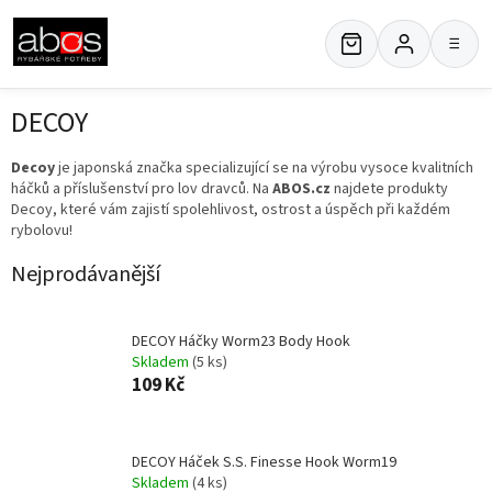
Přejít
na
≡
obsah
DECOY
Decoy
je japonská značka specializující se na výrobu vysoce kvalitních
háčků a příslušenství pro lov dravců. Na
ABOS.cz
najdete produkty
Decoy, které vám zajistí spolehlivost, ostrost a úspěch při každém
rybolovu!
Nejprodávanější
DECOY Háčky Worm23 Body Hook
Skladem
(5 ks)
109 Kč
DECOY Háček S.S. Finesse Hook Worm19
Skladem
(4 ks)