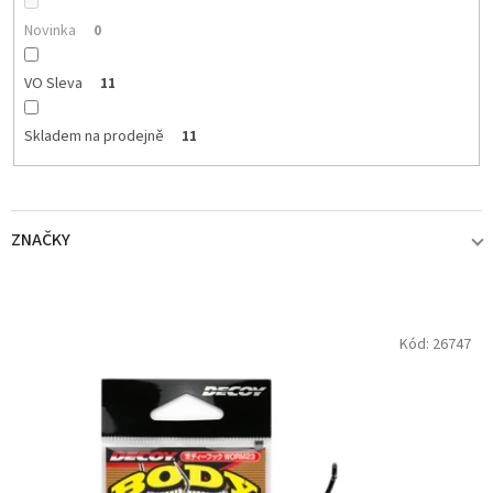
t
ů
Novinka
0
VO Sleva
11
Skladem na prodejně
11
ZNAČKY
DECOY
11
V
Kód:
26747
ý
p
i
s
p
r