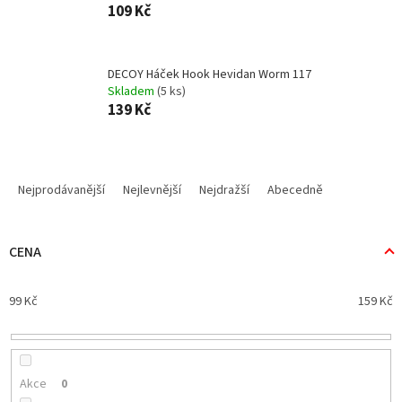
109 Kč
DECOY Háček Hook Hevidan Worm 117
Skladem
(5 ks)
139 Kč
Ř
a
Nejprodávanější
Nejlevnější
Nejdražší
Abecedně
z
e
n
CENA
í
p
99
Kč
159
Kč
r
o
d
u
k
Akce
0