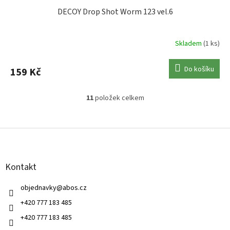
DECOY Drop Shot Worm 123 vel.6
Skladem
(1 ks)
Do košíku
159 Kč
11
položek celkem
O
v
l
Z
á
á
d
p
a
a
c
Kontakt
t
í
í
p
objednavky
@
abos.cz
r
v
+420 777 183 485
k
+420 777 183 485
y
v