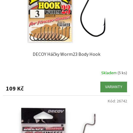
o
d
u
k
t
ů
DECOY Háčky Worm23 Body Hook
Skladem
(5 ks)
VARIANTY
109 Kč
Kód:
26742