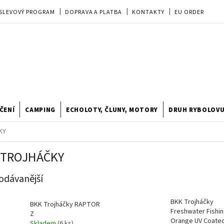
SLEVOVÝ PROGRAM
DOPRAVA A PLATBA
KONTAKTY
EU ORDER
REKLAMACE
OBCHODNÍ PODMÍNKY
PRODEJNA
TIPY A TRIKY
ODSTOUPENÍ OD KUPNÍ SMLOUVY
HODNOCENÍ OBCHODU
ČENÍ
CAMPING
ECHOLOTY, ČLUNY, MOTORY
DRUH RYBOLOV
KY
 TROJHÁČKY
odávanější
BKK Trojháčky
BKK Trojháčky RAPTOR
Freshwater Fishi
Z
Orange UV Coate
Skladem
(6 ks)