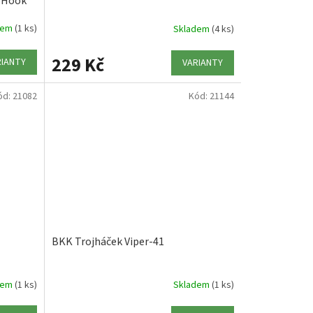
e Hook
dem
(1 ks)
Skladem
(4 ks)
229 Kč
RIANTY
VARIANTY
ód:
21082
Kód:
21144
BKK Trojháček Viper-41
dem
(1 ks)
Skladem
(1 ks)