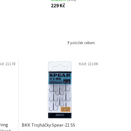
229 Kč
7
položek celkem
ód:
21178
Kód:
21106
hing
BKK Trojháčky Spear-21 SS