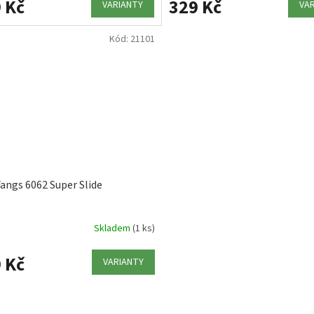
 Kč
329 Kč
VARIANTY
VA
Kód:
21101
angs 6062 Super Slide
Skladem
(1 ks)
 Kč
VARIANTY
O
v