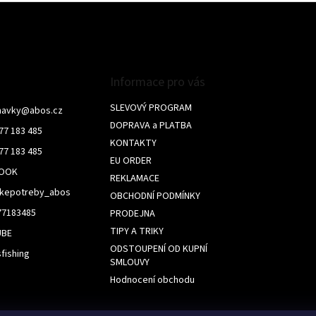
l
á
d
a
c
í
Informace pro vás
p
r
SLEVOVÝ PROGRAM
navky
@
abos.cz
v
DOPRAVA a PLATBA
77 183 485
k
KONTAKTY
y
77 183 485
v
EU ORDER
BOOK
ý
REKLAMACE
p
skepotreby_abos
OBCHODNÍ PODMÍNKY
i
s
77183485
PRODEJNA
u
TIPY A TRIKY
UBE
ODSTOUPENÍ OD KUPNÍ
fishing
SMLOUVY
Hodnocení obchodu