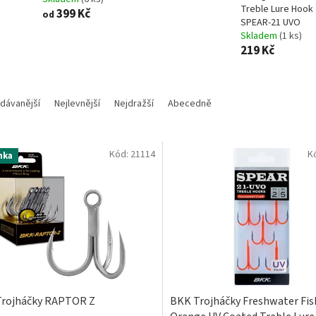
Treble Lure Hook
399 Kč
od
SPEAR-21 UVO
Skladem
(1 ks)
219 Kč
dávanější
Nejlevnější
Nejdražší
Abecedně
Kód:
21114
K
nka
rojháčky RAPTOR Z
BKK Trojháčky Freshwater Fis