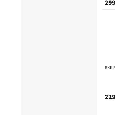
299
BKK F
229