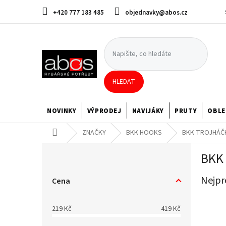
Přejít
+420 777 183 485
objednavky@abos.cz
na
obsah
HLEDAT
NOVINKY
VÝPRODEJ
NAVIJÁKY
PRUTY
OBLE
Domů
ZNAČKY
BKK HOOKS
BKK TROJHÁČ
P
BKK
o
s
Nejpr
t
Cena
r
a
219
Kč
419
Kč
n