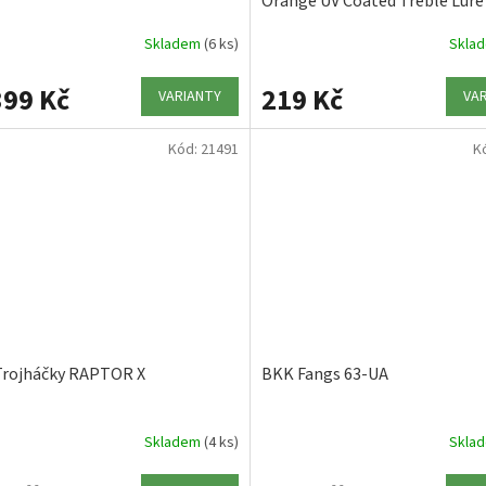
Orange UV Coated Treble Lur
SPEAR-21 UVO
Skladem
(6 ks)
Skla
99 Kč
219 Kč
VARIANTY
VA
Kód:
21491
K
rojháčky RAPTOR X
BKK Fangs 63-UA
Skladem
(4 ks)
Skla