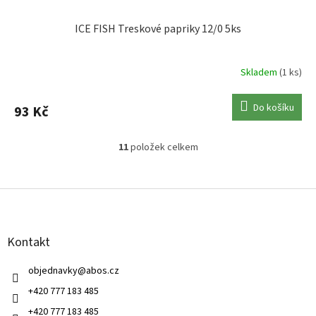
ICE FISH Treskové papriky 12/0 5ks
Skladem
(1 ks)
Do košíku
93 Kč
11
položek celkem
O
v
l
Z
á
á
d
p
a
a
c
Kontakt
t
í
í
p
objednavky
@
abos.cz
r
v
+420 777 183 485
k
+420 777 183 485
y