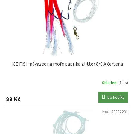
ICE FISH návazec na moře paprika glitter 8/0 A červená
Skladem
(8 ks)
Do košíku
89 Kč
Kód:
99222231