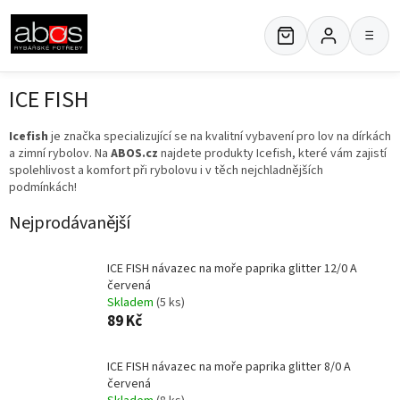
Přejít
na
≡
obsah
ICE FISH
Icefish
je značka specializující se na kvalitní vybavení pro lov na dírkách
a zimní rybolov. Na
ABOS.cz
najdete produkty Icefish, které vám zajistí
spolehlivost a komfort při rybolovu i v těch nejchladnějších
podmínkách!
Nejprodávanější
ICE FISH návazec na moře paprika glitter 12/0 A
červená
Skladem
(5 ks)
89 Kč
ICE FISH návazec na moře paprika glitter 8/0 A
červená