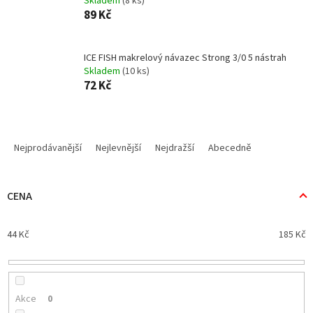
Skladem
(8 ks)
89 Kč
ICE FISH makrelový návazec Strong 3/0 5 nástrah
Skladem
(10 ks)
72 Kč
Ř
a
Nejprodávanější
Nejlevnější
Nejdražší
Abecedně
z
e
n
CENA
í
p
44
Kč
185
Kč
r
o
d
u
k
Akce
0