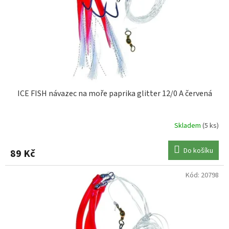
o
d
u
k
t
ů
ICE FISH návazec na moře paprika glitter 12/0 A červená
Skladem
(5 ks)
Do košíku
89 Kč
Kód:
20798