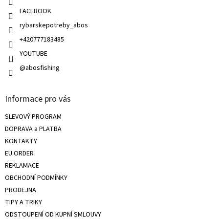
v
FACEBOOK
ý
rybarskepotreby_abos
p
i
+420777183485
s
u
YOUTUBE
@abosfishing
Informace pro vás
SLEVOVÝ PROGRAM
DOPRAVA a PLATBA
KONTAKTY
EU ORDER
REKLAMACE
OBCHODNÍ PODMÍNKY
PRODEJNA
TIPY A TRIKY
ODSTOUPENÍ OD KUPNÍ SMLOUVY