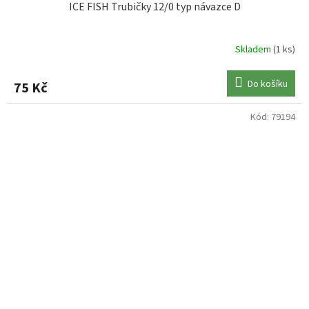
ICE FISH Trubičky 12/0 typ návazce D
Skladem
(1 ks)
Do košíku
75 Kč
Kód:
79194