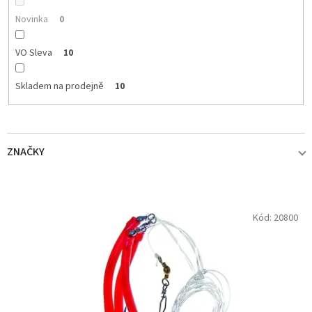
t
ů
Novinka
0
VO Sleva
10
Skladem na prodejně
10
ZNAČKY
ICE FISH
11
V
Kód:
20800
ý
p
i
s
p
r