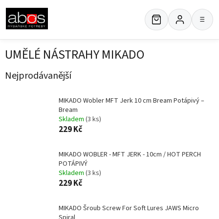
Přejít
na
≡
obsah
UMĚLÉ NÁSTRAHY MIKADO
Nejprodávanější
MIKADO Wobler MFT Jerk 10 cm Bream Potápivý –
Bream
Skladem
(3 ks)
229 Kč
MIKADO WOBLER - MFT JERK - 10cm / HOT PERCH
POTÁPIVÝ
Skladem
(3 ks)
229 Kč
MIKADO Šroub Screw For Soft Lures JAWS Micro
Spiral