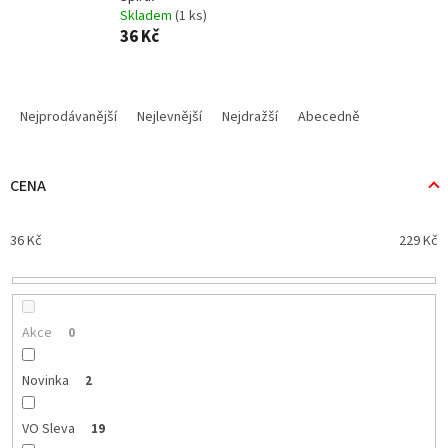
Skladem
(1 ks)
36 Kč
Ř
a
Nejprodávanější
Nejlevnější
Nejdražší
Abecedně
z
e
n
CENA
í
p
36
Kč
229
Kč
r
o
d
u
k
Akce
0
t
ů
Novinka
2
VO Sleva
19