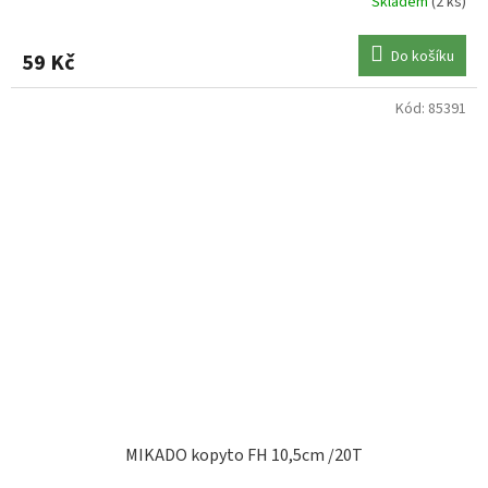
Skladem
(2 ks)
Do košíku
59 Kč
Kód:
85391
MIKADO kopyto FH 10,5cm /20T