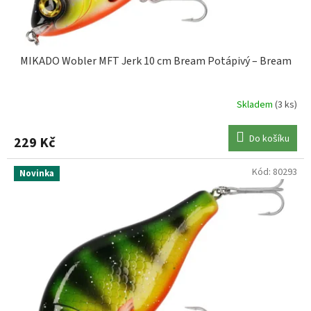
t
ů
MIKADO Wobler MFT Jerk 10 cm Bream Potápivý – Bream
Skladem
(3 ks)
Do košíku
229 Kč
Kód:
80293
Novinka