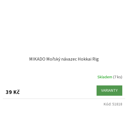
MIKADO Mořský návazec Hokkai Rig
Skladem
(7 ks)
VARIANTY
39 Kč
Kód:
51818