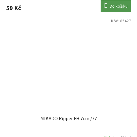
Do košíku
59 Kč
Kód:
85427
MIKADO Ripper FH 7cm /77