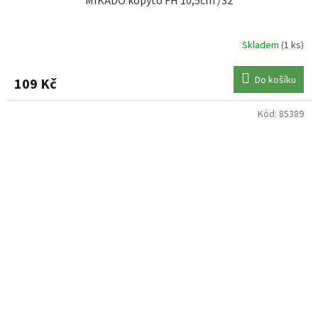
MIKADO kopyto FH 10,5cm /32
Skladem
(1 ks)
Do košíku
109 Kč
Kód:
85389