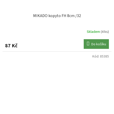
MIKADO kopyto FH 8cm /32
Skladem
(4 ks)
Do košíku
87 Kč
Kód:
85385