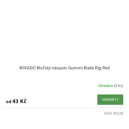
MIKADO Mořský návazec Gummi Makk Rig Red
Skladem
(3 ks)
VARIANTY
43 Kč
od
Kód:
85228