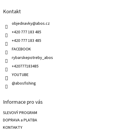
a
a
c
Kontakt
t
í
í
p
objednavky
@
abos.cz
r
v
+420 777 183 485
k
+420 777 183 485
y
v
FACEBOOK
ý
rybarskepotreby_abos
p
i
+420777183485
s
u
YOUTUBE
@abosfishing
Informace pro vás
SLEVOVÝ PROGRAM
DOPRAVA a PLATBA
KONTAKTY