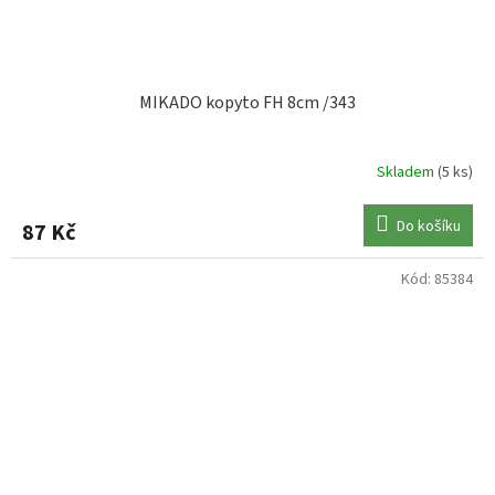
MIKADO kopyto FH 8cm /343
Skladem
(5 ks)
Do košíku
87 Kč
Kód:
85384