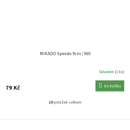
MIKADO Speedo 9cm /360
Skladem
(1 ks)
Do košíku
79 Kč
19
položek celkem
O
v
l
Z
á
á
d
p