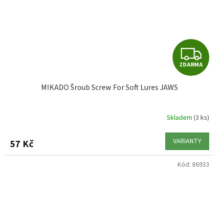
Z
ZDARMA
D
MIKADO Šroub Screw For Soft Lures JAWS
A
R
Skladem
(3 ks)
M
VARIANTY
57 Kč
A
Kód:
86933