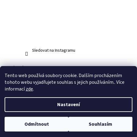
Sledovat na Instagramu
Facebook
Tento web používá soubory cookie. Dalším procházením
tohoto webu vyjadřujete souhlas s jejich používáním.. Více
informací
zde
.
Vytvořil Shoptet
Nastavení
Copyright 2026
www.abos.cz
. Všechna práva vyhrazena.
Upravit
Odmítnout
Souhlasím
nastavení cookies