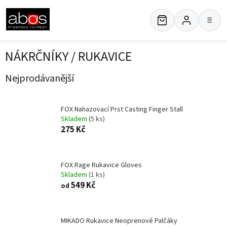
Přejít
na
≡
obsah
NÁKRČNÍKY / RUKAVICE
Nejprodávanější
FOX Nahazovací Prst Casting Finger Stall
Skladem
(5 ks)
275 Kč
FOX Rage Rukavice Gloves
Skladem
(1 ks)
549 Kč
od
MIKADO Rukavice Neoprenové Palčáky