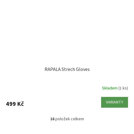
RAPALA Strech Gloves
Skladem
(1 ks)
VARIANTY
499 Kč
16
položek celkem
O
v
l
Z