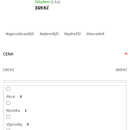
Skladem
(1 ks)
369 Kč
Ř
a
Nejprodávanější
Nejlevnější
Nejdražší
Abecedně
z
e
n
CENA
í
p
160
Kč
869
Kč
r
o
d
u
k
Akce
6
t
ů
Novinka
1
Výprodej
4