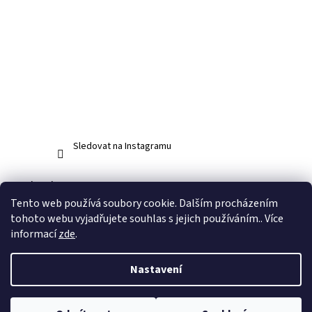
Sledovat na Instagramu
Facebook
Tento web používá soubory cookie. Dalším procházením
tohoto webu vyjadřujete souhlas s jejich používáním.. Více
informací
zde
.
Vytvořil Shoptet
Nastavení
Copyright 2026
www.abos.cz
. Všechna práva vyhrazena.
Upravit