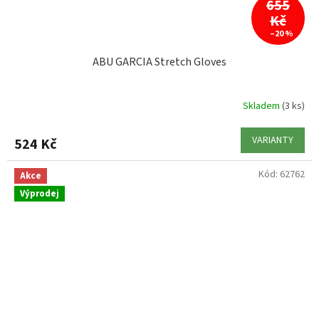
655
Kč
–20 %
ABU GARCIA Stretch Gloves
Skladem
(3 ks)
VARIANTY
524 Kč
Kód:
62762
Akce
Výprodej