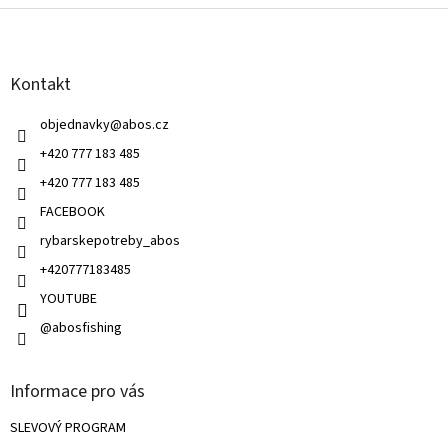
á
á
d
p
a
a
c
Kontakt
t
í
í
p
objednavky
@
abos.cz
r
v
+420 777 183 485
k
+420 777 183 485
y
v
FACEBOOK
ý
rybarskepotreby_abos
p
i
+420777183485
s
u
YOUTUBE
@abosfishing
Informace pro vás
SLEVOVÝ PROGRAM