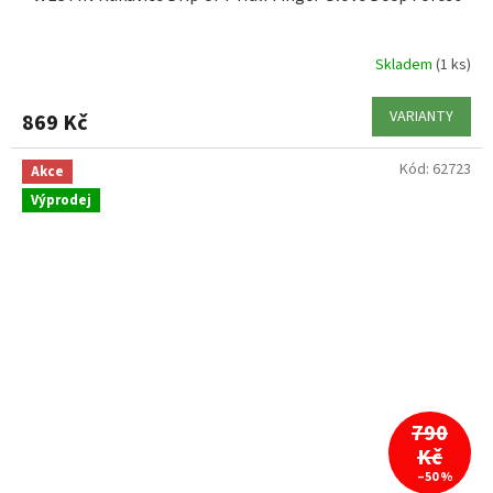
Skladem
(1 ks)
VARIANTY
869 Kč
Kód:
62723
Akce
Výprodej
790
Kč
–50 %