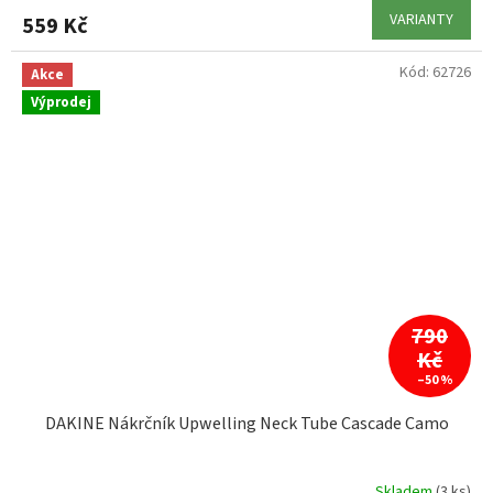
VARIANTY
559 Kč
Kód:
62726
Akce
Výprodej
790
Kč
–50 %
DAKINE Nákrčník Upwelling Neck Tube Cascade Camo
Skladem
(3 ks)