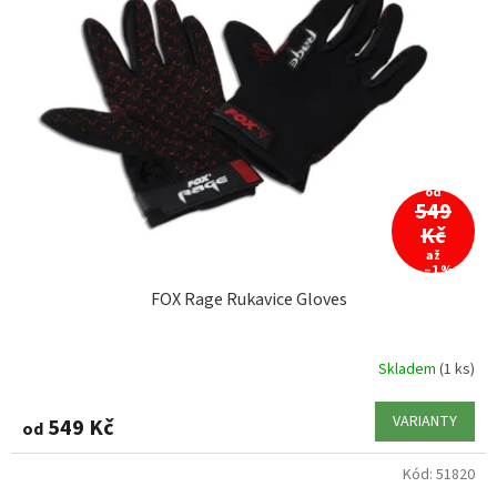
od
549
Kč
až
–1 %
FOX Rage Rukavice Gloves
Skladem
(1 ks)
VARIANTY
549 Kč
od
Kód:
51820