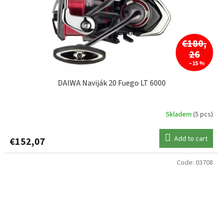
€180,
26
–15 %
DAIWA Naviják 20 Fuego LT 6000
Skladem
(5 pcs)
Add to cart
€152,07
Code:
03708