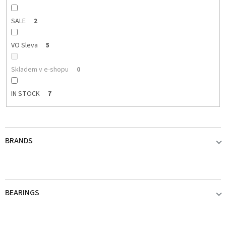
SALE
2
VO Sleva
5
Skladem v e-shopu
0
IN STOCK
7
BRANDS
ABU GARCIA
2
BEARINGS
DAIWA
1