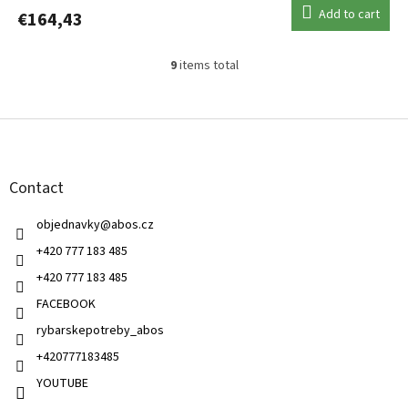
Add to cart
€164,43
9
items total
L
i
s
F
t
o
i
o
n
t
g
Contact
e
c
r
o
objednavky
@
abos.cz
n
t
+420 777 183 485
r
+420 777 183 485
o
l
FACEBOOK
s
rybarskepotreby_abos
+420777183485
YOUTUBE