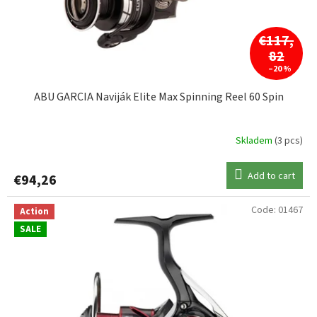
360
1
12+1
0
€117,
82
–20 %
460
1
ABU GARCIA Naviják Elite Max Spinning Reel 60 Spin
560
2
Skladem
(3 pcs)
760
1
Add to cart
€94,26
12000
1
Code:
01467
Action
SALE