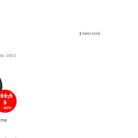
2
items total
de:
25671
€11,5
3
–20 %
Game