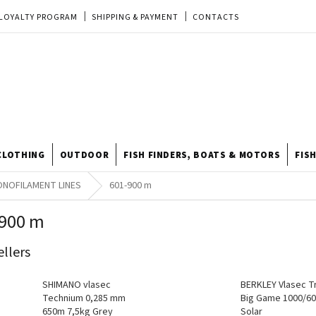
LOYALTY PROGRAM
SHIPPING & PAYMENT
CONTACTS
EU ORDER
REKLAMACE
TERMS & CONDITIONS
STORE
TIPY A TRIKY
ODSTOUPENÍ OD KUPNÍ SMLOUVY
STORE RATING
CLOTHING
OUTDOOR
FISH FINDERS, BOATS & MOTORS
FIS
NOFILAMENT LINES
601-900 m
-900 m
ellers
SHIMANO vlasec
BERKLEY Vlasec Tr
Technium 0,285 mm
Big Game 1000/6
650m 7,5kg Grey
Solar