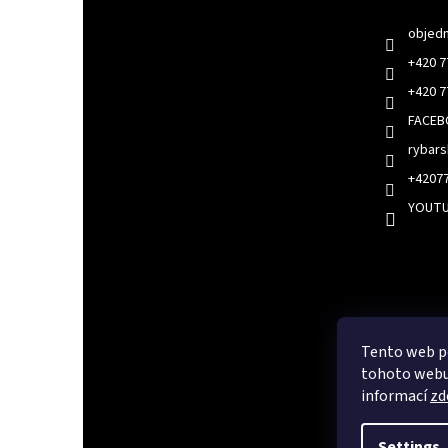
objed
+420 7
+420 7
FACE
rybar
+4207
YOUT
Faceboo
Tento web p
tohoto webu 
informací
zd
Settings