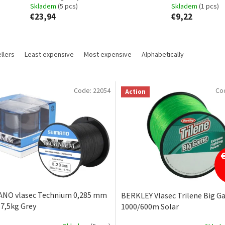
Skladem
(5 pcs)
Skladem
(1 pcs)
€23,94
€9,22
llers
Least expensive
Most expensive
Alphabetically
Code:
22054
Co
Action
NO vlasec Technium 0,285 mm
BERKLEY Vlasec Trilene Big 
7,5kg Grey
1000/600m Solar