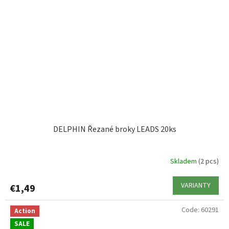
DELPHIN Řezané broky LEADS 20ks
Skladem
(2 pcs)
VARIANTY
€1,49
Code:
60291
Action
SALE