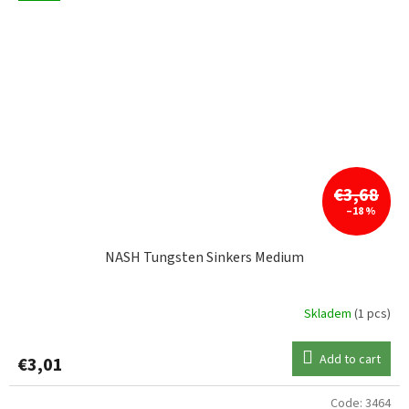
€3,68
–18 %
NASH Tungsten Sinkers Medium
Skladem
(1 pcs)
Add to cart
€3,01
Code:
3464