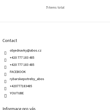
7
items total
L
i
s
F
t
o
i
o
n
t
g
Contact
e
c
r
o
objednavky
@
abos.cz
n
t
+420 777 183 485
r
+420 777 183 485
o
l
FACEBOOK
s
rybarskepotreby_abos
+420777183485
YOUTUBE
Informace pro vás