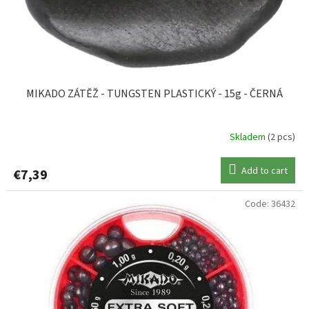
d
u
c
t
s
MIKADO ZÁTĚŽ - TUNGSTEN PLASTICKÝ - 15g - ČERNÁ
Skladem
(2 pcs)
Add to cart
€7,39
Code:
36432