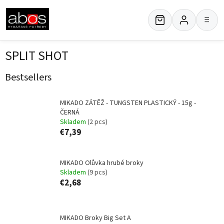
Skip
to
≡
content
SPLIT SHOT
Bestsellers
MIKADO ZÁTĚŽ - TUNGSTEN PLASTICKÝ - 15g -
ČERNÁ
Skladem
(2 pcs)
€7,39
MIKADO Olůvka hrubé broky
Skladem
(9 pcs)
€2,68
MIKADO Broky Big Set A