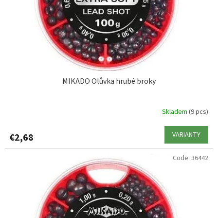
MIKADO Olůvka hrubé broky
Skladem
(9 pcs)
VARIANTY
€2,68
Code:
36442