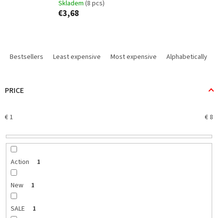
Skladem
(8 pcs)
€3,68
P
r
Bestsellers
Least expensive
Most expensive
Alphabetically
o
d
u
PRICE
c
t
€
1
€
8
s
o
r
t
i
Action
1
n
g
New
1
SALE
1